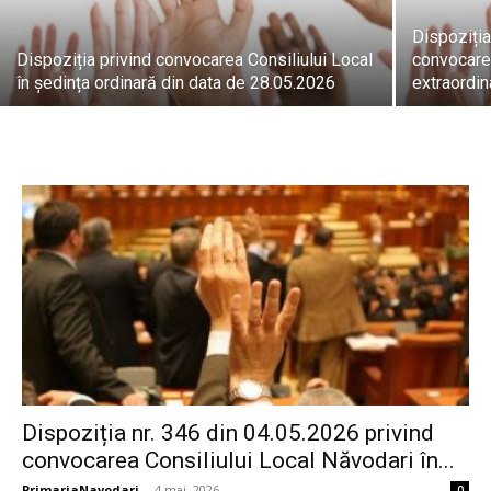
Dispoziția
Dispoziția privind convocarea Consiliului Local
convocarea
în ședința ordinară din data de 28.05.2026
extraordin
Dispoziția nr. 346 din 04.05.2026 privind
convocarea Consiliului Local Năvodari în...
PrimariaNavodari
-
4 mai, 2026
0