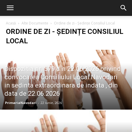
Acasă
Alte Documente
Ordine de zi - Ședințe Consiliul Local
ORDINE DE ZI - ȘEDINȚE CONSILIUL
LOCAL
Dispozitia nr. 579 din 22.06.2026 privind
convocarea Consiliului Local Navodari
in sedinta extraordinara de indata , din
data de 22.06.2026
PrimariaNavodari
-
22 iunie, 2026