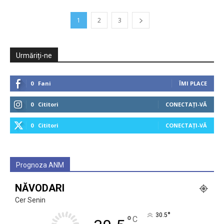
1
2
3
Urmăriți-ne
0
Fani
ÎMI PLACE
0
Cititori
CONECTAȚI-VĂ
0
Cititori
CONECTAȚI-VĂ
Prognoza ANM
NĂVODARI
Cer Senin
°
30.5
°
C