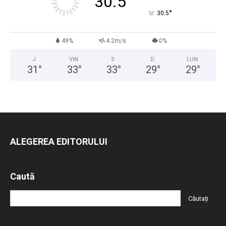
30.5
°
30.5
49%
4.2m/s
0%
J
VIN
S
D
LUN
31
°
33
°
33
°
29
°
29
°
ALEGEREA EDITORULUI
Caută