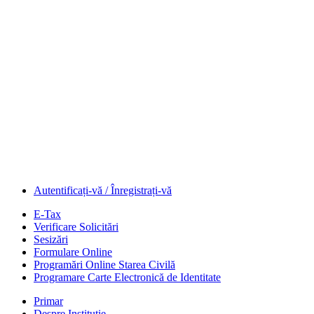
Autentificați-vă / Înregistrați-vă
E-Tax
Verificare Solicitări
Sesizări
Formulare Online
Programări Online Starea Civilă
Programare Carte Electronică de Identitate
Primar
Despre Instituție