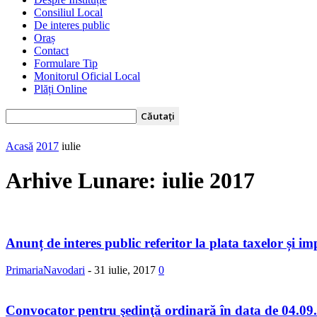
Consiliul Local
De interes public
Oraș
Contact
Formulare Tip
Monitorul Oficial Local
Plăți Online
Acasă
2017
iulie
Arhive Lunare: iulie 2017
Anunț de interes public referitor la plata taxelor și im
PrimariaNavodari
-
31 iulie, 2017
0
Convocator pentru şedinţă ordinară în data de 04.09.