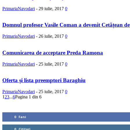
PrimariaNavodari
-
29 iulie, 2017
0
Domnul profesor Vasile Coman a devenit Cetățean de 
PrimariaNavodari
-
26 iulie, 2017
0
Comunicarea de acceptare Preda Ramona
PrimariaNavodari
-
25 iulie, 2017
0
Oferta și lista preemptori Baraghiu
PrimariaNavodari
-
25 iulie, 2017
0
1
2
3
...
6
Pagina 1 din 6
Urmăriți-ne
0
Fani
0
Cititori