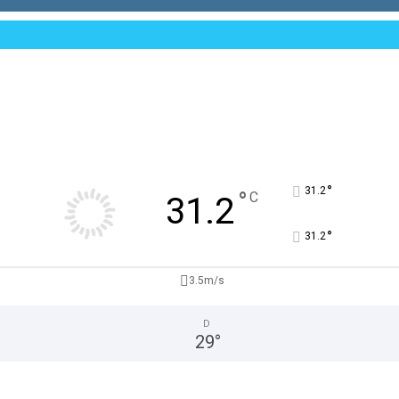
°
31.2
°
C
31.2
°
31.2
3.5m/s
D
29
°