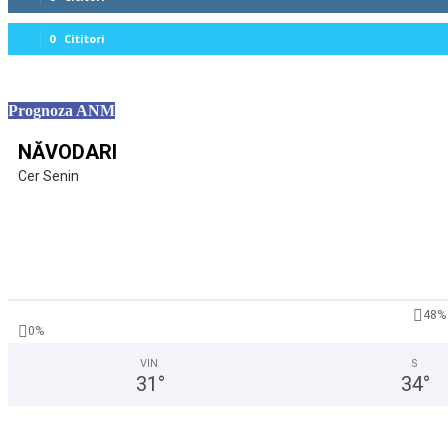
0
Cititori
Prognoza ANM
NĂVODARI
Cer Senin
48%
0%
VIN
S
31
°
34
°