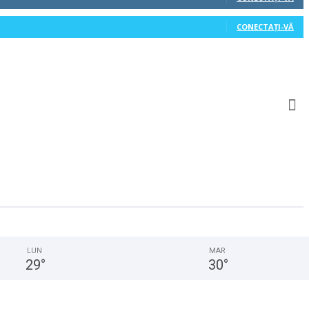
CONECTAȚI-VĂ
LUN
MAR
29
°
30
°