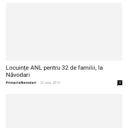
Locuințe ANL pentru 32 de familii, la
Năvodari
PrimariaNavodari
-
23 iulie, 2015
0