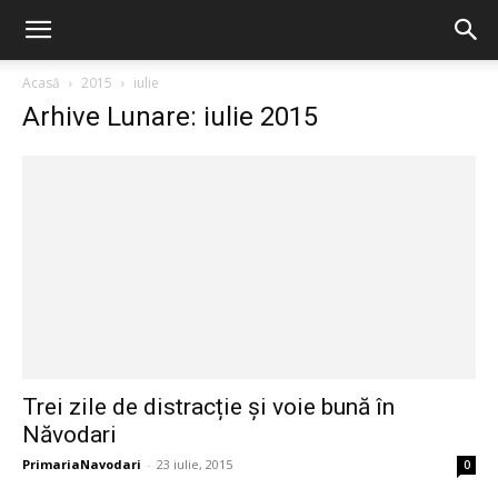
Acasă
2015
iulie
Arhive Lunare: iulie 2015
Trei zile de distracție și voie bună în
Năvodari
PrimariaNavodari
-
23 iulie, 2015
0