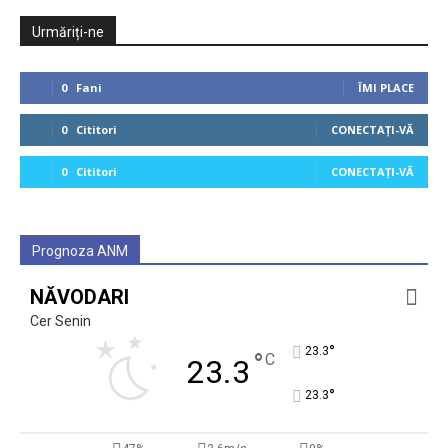
Urmăriți-ne
0
Fani
ÎMI PLACE
0
Cititori
CONECTAȚI-VĂ
0
Cititori
CONECTAȚI-VĂ
Prognoza ANM
NĂVODARI
Cer Senin
°
23.3
°
C
23.3
°
23.3