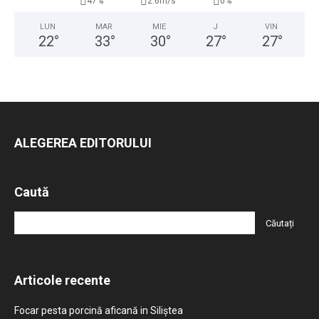
47%
2.6m/s
0%
LUN
MAR
MIE
J
VIN
22
°
33
°
30
°
27
°
27
°
ALEGEREA EDITORULUI
Caută
Articole recente
Focar pesta porcină aficană in Siliștea