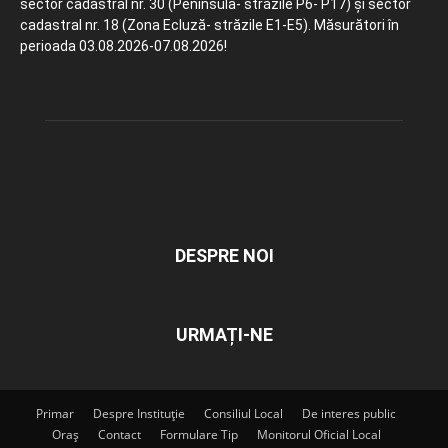
sector cadastral nr. 30 (Peninsula- străzile P6- P17) și sector
cadastral nr. 18 (Zona Ecluză- străzile E1-E5). Măsurători în
perioada 03.08.2026-07.08.2026!
DESPRE NOI
URMAȚI-NE
Primar
Despre Instituție
Consiliul Local
De interes public
Oraș
Contact
Formulare Tip
Monitorul Oficial Local