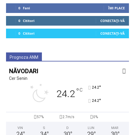
0
Fani
ÎMI PLACE
0
Cititori
CONECTAȚI-VĂ
0
Cititori
CONECTAȚI-VĂ
Prognoza ANM
NĂVODARI
Cer Senin
°
24.2
°
C
24.2
°
24.2
57%
2.7m/s
0%
VIN
S
D
LUN
MAR
24
°
34
°
30
°
29
°
30
°