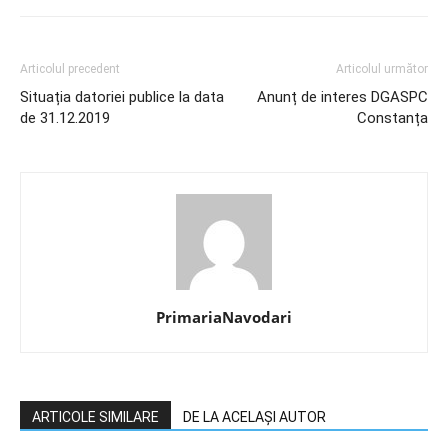
Articolul precedent
Articolul următor
Situația datoriei publice la data
Anunț de interes DGASPC
de 31.12.2019
Constanța
PrimariaNavodari
ARTICOLE SIMILARE
DE LA ACELAȘI AUTOR