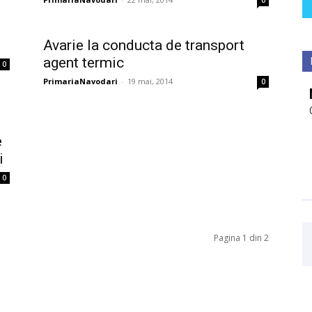
0
Avarie la conducta de transport
agent termic
0
PrimariaNavodari
-
19 mai, 2014
0
e
i
0
Pagina 1 din 2