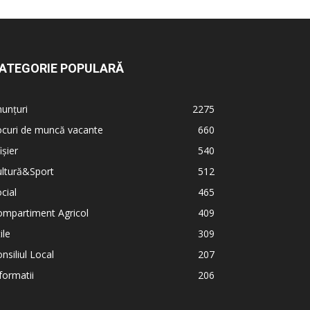
ATEGORIE POPULARĂ
unțuri
2275
ocuri de muncă vacante
660
ișier
540
ultură&Sport
512
cial
465
ompartiment Agricol
409
ile
309
nsiliul Local
207
formatii
206