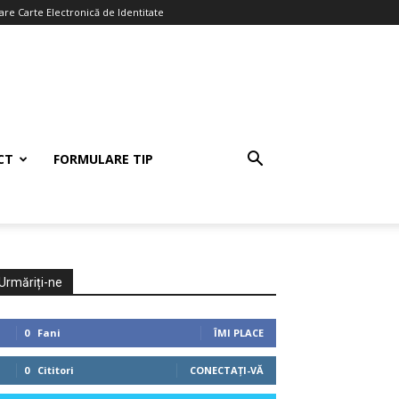
re Carte Electronică de Identitate
CT
FORMULARE TIP
Urmăriți-ne
0
Fani
ÎMI PLACE
0
Cititori
CONECTAȚI-VĂ