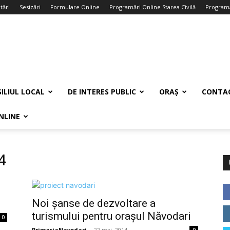
tări
Sesizări
Formulare Online
Programări Online Starea Civilă
Programa
ILIUL LOCAL
DE INTERES PUBLIC
ORAȘ
CONTA
NLINE
4
Noi șanse de dezvoltare a
turismului pentru orașul Năvodari
0
PrimariaNavodari
-
22 mai, 2014