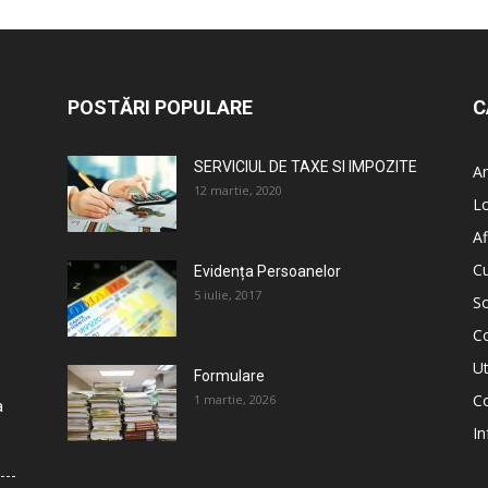
POSTĂRI POPULARE
C
SERVICIUL DE TAXE SI IMPOZITE
An
12 martie, 2020
L
Af
C
Evidența Persoanelor
5 iulie, 2017
So
C
Ut
Formulare
Co
1 martie, 2026
a
In