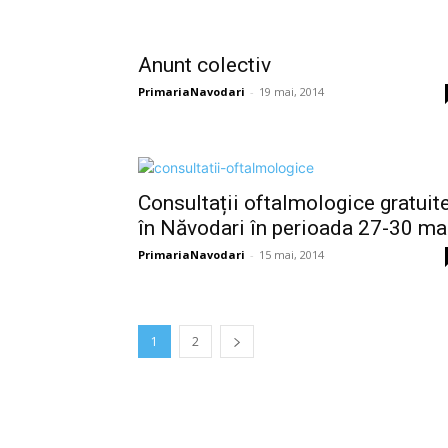
Anunt colectiv
PrimariaNavodari
-
19 mai, 2014
Consultații oftalmologice gratuit
în Năvodari în perioada 27-30 ma
PrimariaNavodari
-
15 mai, 2014
1
2