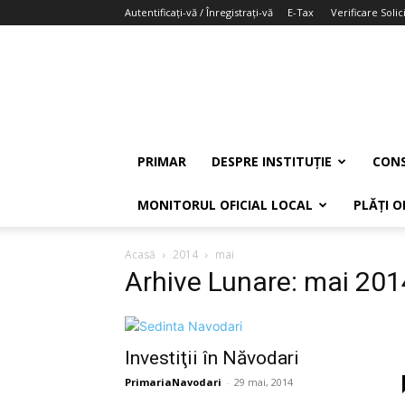
Autentificați-vă / Înregistrați-vă
E-Tax
Verificare Solici
PRIMAR
DESPRE INSTITUȚIE
CONS
MONITORUL OFICIAL LOCAL
PLĂȚI O
Acasă
2014
mai
Arhive Lunare: mai 201
Investiţii în Năvodari
PrimariaNavodari
-
29 mai, 2014