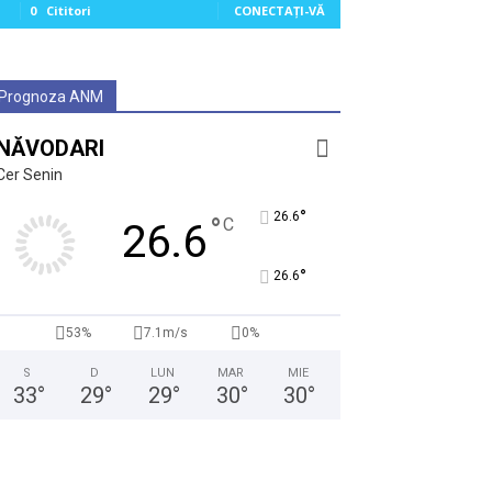
0
Cititori
CONECTAȚI-VĂ
Prognoza ANM
NĂVODARI
Cer Senin
°
26.6
°
C
26.6
°
26.6
53%
7.1m/s
0%
S
D
LUN
MAR
MIE
33
°
29
°
29
°
30
°
30
°