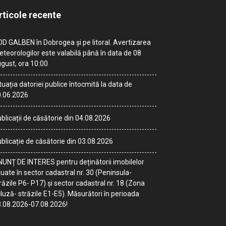
rticole recente
D GALBEN în Dobrogea și pe litoral. Avertizarea
teorologilor este valabilă până în data de 08
gust, ora 10:00
tuația datoriei publice întocmită la data de
.06.2026
blicații de căsătorie din 04.08.2026
blicație de căsătorie din 03.08.2026
UNȚ DE INTERES pentru deținătorii imobilelor
tuate în sector cadastral nr. 30 (Peninsula-
răzile P6- P17) și sector cadastral nr. 18 (Zona
luză- străzile E1-E5). Măsurători în perioada
.08.2026-07.08.2026!