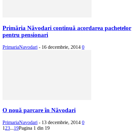
Primăria Năvodari continuă acordarea pachetelor
pentru pensionari
PrimariaNavodari
-
16 decembrie, 2014
0
O nouă parcare în Năvodari
PrimariaNavodari
-
13 decembrie, 2014
0
1
2
3
...
19
Pagina 1 din 19
Urmăriți-ne