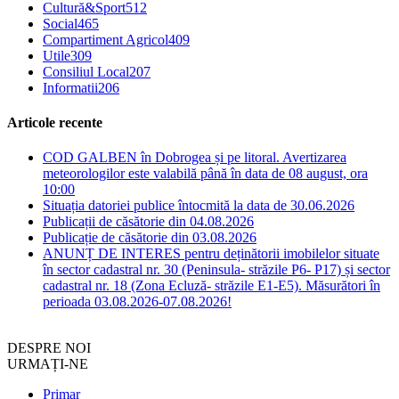
Cultură&Sport
512
Social
465
Compartiment Agricol
409
Utile
309
Consiliul Local
207
Informatii
206
Articole recente
COD GALBEN în Dobrogea și pe litoral. Avertizarea
meteorologilor este valabilă până în data de 08 august, ora
10:00
Situația datoriei publice întocmită la data de 30.06.2026
Publicații de căsătorie din 04.08.2026
Publicație de căsătorie din 03.08.2026
ANUNȚ DE INTERES pentru deținătorii imobilelor situate
în sector cadastral nr. 30 (Peninsula- străzile P6- P17) și sector
cadastral nr. 18 (Zona Ecluză- străzile E1-E5). Măsurători în
perioada 03.08.2026-07.08.2026!
DESPRE NOI
URMAȚI-NE
Primar