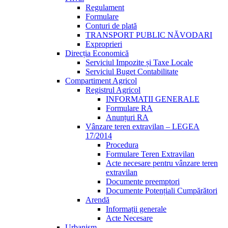
Regulament
Formulare
Conturi de plată
TRANSPORT PUBLIC NĂVODARI
Exproprieri
Direcția Economică
Serviciul Impozite și Taxe Locale
Serviciul Buget Contabilitate
Compartiment Agricol
Registrul Agricol
INFORMATII GENERALE
Formulare RA
Anunțuri RA
Vânzare teren extravilan – LEGEA
17/2014
Procedura
Formulare Teren Extravilan
Acte necesare pentru vânzare teren
extravilan
Documente preemptori
Documente Potențiali Cumpărători
Arendă
Informații generale
Acte Necesare
Urbanism