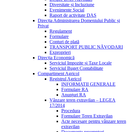
Diversitate și Incluziune
Evenimente Social
Raport de activitate DAS
Direcția Administrarea Domeniului Public și
Privat
Regulament
Formulare
Conturi de plată
TRANSPORT PUBLIC NĂVODARI
Exproprieri
Direcția Economică
Serviciul Impozite și Taxe Locale
Serviciul Buget Contabilitate
Compartiment Agricol
Registrul Agricol
INFORMATII GENERALE
Formulare RA
Anunțuri RA
Vânzare teren extravilan – LEGEA
17/2014
Procedura
Formulare Teren Extravilan
Acte necesare pentru vânzare teren
extravilan
Documente preemptori