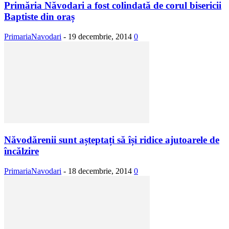
Primăria Năvodari a fost colindată de corul bisericii
Baptiste din oraș
PrimariaNavodari
-
19 decembrie, 2014
0
Năvodărenii sunt așteptați să își ridice ajutoarele de
încălzire
PrimariaNavodari
-
18 decembrie, 2014
0