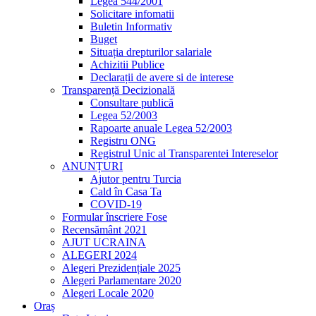
Legea 544/2001
Solicitare infomatii
Buletin Informativ
Buget
Situația drepturilor salariale
Achizitii Publice
Declarații de avere si de interese
Transparență Decizională
Consultare publică
Legea 52/2003
Rapoarte anuale Legea 52/2003
Registru ONG
Registrul Unic al Transparentei Intereselor
ANUNȚURI
Ajutor pentru Turcia
Cald în Casa Ta
COVID-19
Formular înscriere Fose
Recensământ 2021
AJUT UCRAINA
ALEGERI 2024
Alegeri Prezidențiale 2025
Alegeri Parlamentare 2020
Alegeri Locale 2020
Oraș