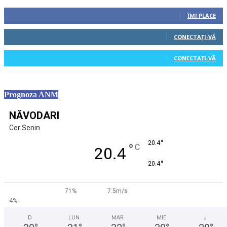
0
Fani
ÎMI PLACE
0
Cititori
CONECTAȚI-VĂ
0
Cititori
CONECTAȚI-VĂ
Prognoza ANM
NĂVODARI
Cer Senin
°
20.4
°
C
20.4
°
20.4
71%
7.5m/s
4%
D
LUN
MAR
MIE
J