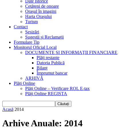
Date Istorice
Cetățeni de onoare
Orașul în imagini
Harta Orașului
Turism
Contact
Sesizări
Sugestii și Reclamații
Formulare Tip
Monitorul Oficial Local
DOCUMENTE ŞI INFORMAŢII FINANCIARE
Plăți restante
Datoria Publică
Bilanț
Împrumut bancar
ARHIVĂ
Plăți Online
Plăți Online – Verificare ROL E-tax
Plăți Online REGISTA
Acasă
2014
Arhive Anuale: 2014