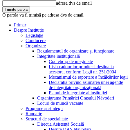
adresa dvs de email
O parola va fi trimisă pe adresa dvs de email.
Primar
Despre Instituție
Legislație
Conducere
Organizare
Regulamentul de organizare și funcționare
Integritate instituțională
Cod etic și de integritate
Lista cadourilor primite si destinatia
acestora, conform Legii nr. 251/2004
Mecanismul de raportare a încălcărilor legii
Declarația privind asumarea unei agende
de integritate organizațională
Planul de integritate al instituției
Organigrama Primăriei Orașului Năvodari
Locuri de muncă vacante
Programe și strategii
Rapoarte
Structuri de specialitate
Direcția Asistență Socială
Despre DAS Năvodari