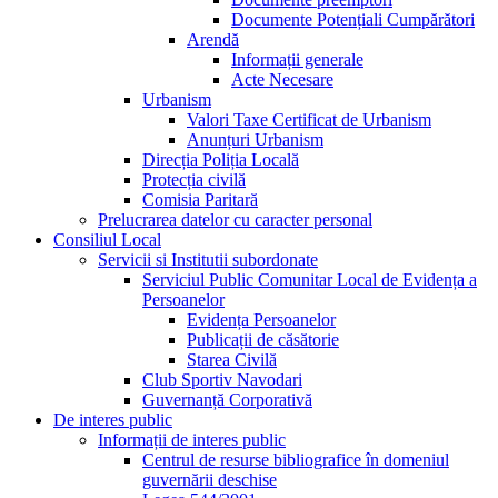
Documente Potențiali Cumpărători
Arendă
Informații generale
Acte Necesare
Urbanism
Valori Taxe Certificat de Urbanism
Anunțuri Urbanism
Direcția Poliția Locală
Protecția civilă
Comisia Paritară
Prelucrarea datelor cu caracter personal
Consiliul Local
Servicii si Institutii subordonate
Serviciul Public Comunitar Local de Evidența a
Persoanelor
Evidența Persoanelor
Publicații de căsătorie
Starea Civilă
Club Sportiv Navodari
Guvernanță Corporativă
De interes public
Informații de interes public
Centrul de resurse bibliografice în domeniul
guvernării deschise