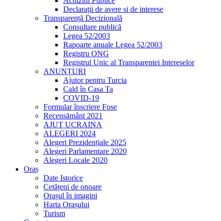
Achizitii Publice
Declarații de avere si de interese
Transparență Decizională
Consultare publică
Legea 52/2003
Rapoarte anuale Legea 52/2003
Registru ONG
Registrul Unic al Transparentei Intereselor
ANUNȚURI
Ajutor pentru Turcia
Cald în Casa Ta
COVID-19
Formular înscriere Fose
Recensământ 2021
AJUT UCRAINA
ALEGERI 2024
Alegeri Prezidențiale 2025
Alegeri Parlamentare 2020
Alegeri Locale 2020
Oraș
Date Istorice
Cetățeni de onoare
Orașul în imagini
Harta Orașului
Turism