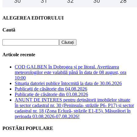
30
°
31
°
32
°
30
°
28
°
ALEGEREA EDITORULUI
Caută
Articole recente
COD GALBEN în Dobrogea și pe litoral. Avertizarea
meteorologilor este valabilă până în data de 08 august, ora
10:00
Situația datoriei publice întocmită la data de 30.06.2026
Publicații de căsătorie din 04.08.2026
Publicație de căsătorie din 03.08.2026
ANUNȚ DE INTERES pentru deținătorii imobilelor situate
în sector cadastral nr. 30 (Peninsula- străzile P6- P17) și sector
cadastral nr. 18 (Zona Ecluză- străzile E1-E5). Măsurători în
perioada 03.08.2026-07.08.2026!
POSTĂRI POPULARE