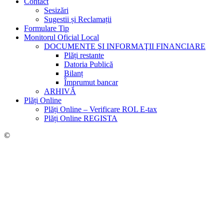
Contact
Sesizări
Sugestii și Reclamații
Formulare Tip
Monitorul Oficial Local
DOCUMENTE ŞI INFORMAŢII FINANCIARE
Plăți restante
Datoria Publică
Bilanț
Împrumut bancar
ARHIVĂ
Plăți Online
Plăți Online – Verificare ROL E-tax
Plăți Online REGISTA
©