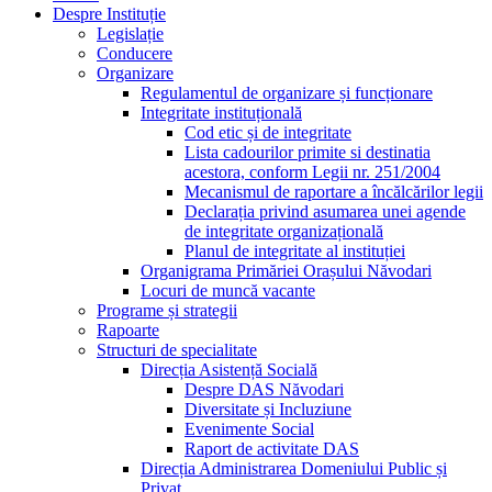
Despre Instituție
Legislație
Conducere
Organizare
Regulamentul de organizare și funcționare
Integritate instituțională
Cod etic și de integritate
Lista cadourilor primite si destinatia
acestora, conform Legii nr. 251/2004
Mecanismul de raportare a încălcărilor legii
Declarația privind asumarea unei agende
de integritate organizațională
Planul de integritate al instituției
Organigrama Primăriei Orașului Năvodari
Locuri de muncă vacante
Programe și strategii
Rapoarte
Structuri de specialitate
Direcția Asistență Socială
Despre DAS Năvodari
Diversitate și Incluziune
Evenimente Social
Raport de activitate DAS
Direcția Administrarea Domeniului Public și
Privat