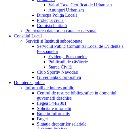
Valori Taxe Certificat de Urbanism
Anunțuri Urbanism
Direcția Poliția Locală
Protecția civilă
Comisia Paritară
Prelucrarea datelor cu caracter personal
Consiliul Local
Servicii si Institutii subordonate
Serviciul Public Comunitar Local de Evidența a
Persoanelor
Evidența Persoanelor
Publicații de căsătorie
Starea Civilă
Club Sportiv Navodari
Guvernanță Corporativă
De interes public
Informații de interes public
Centrul de resurse bibliografice în domeniul
guvernării deschise
Legea 544/2001
Solicitare infomatii
Buletin Informativ
Buget
Situația drepturilor salariale