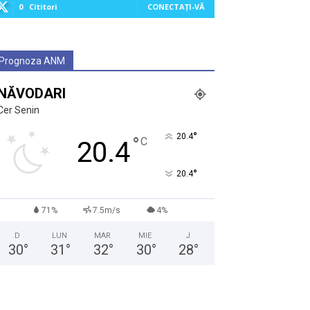
0
Cititori
CONECTAȚI-VĂ
Prognoza ANM
NĂVODARI
Cer Senin
°
20.4
°
C
20.4
°
20.4
71%
7.5m/s
4%
D
LUN
MAR
MIE
J
30
°
31
°
32
°
30
°
28
°