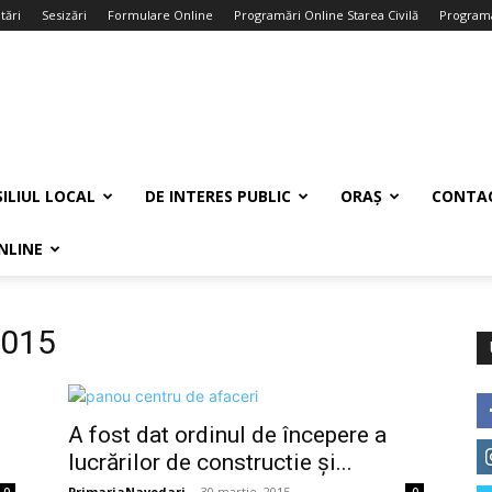
tări
Sesizări
Formulare Online
Programări Online Starea Civilă
Programa
ILIUL LOCAL
DE INTERES PUBLIC
ORAȘ
CONTA
NLINE
2015
A fost dat ordinul de începere a
lucrărilor de constructie și...
PrimariaNavodari
-
30 martie, 2015