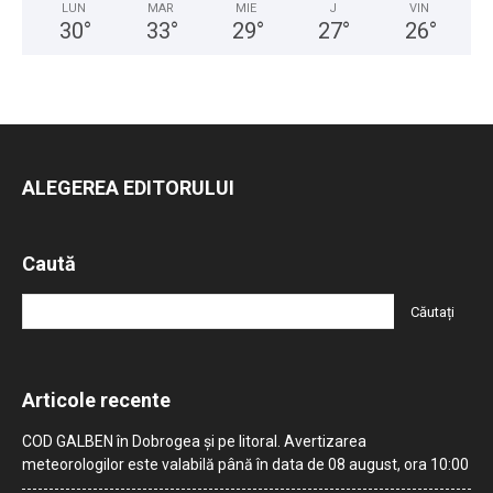
LUN
MAR
MIE
J
VIN
30
°
33
°
29
°
27
°
26
°
ALEGEREA EDITORULUI
Caută
Articole recente
COD GALBEN în Dobrogea și pe litoral. Avertizarea
meteorologilor este valabilă până în data de 08 august, ora 10:00