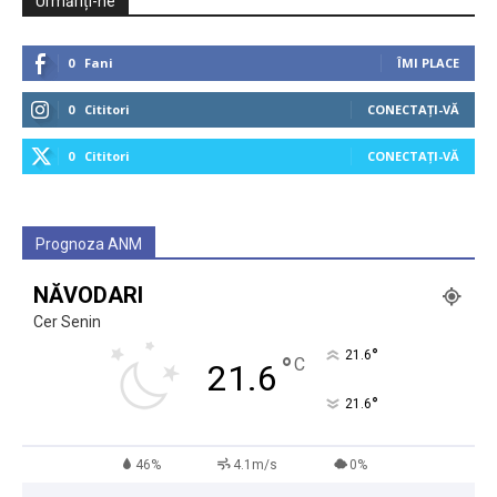
Urmăriți-ne
0
Fani
ÎMI PLACE
0
Cititori
CONECTAȚI-VĂ
0
Cititori
CONECTAȚI-VĂ
Prognoza ANM
NĂVODARI
Cer Senin
°
21.6
°
C
21.6
°
21.6
46%
4.1m/s
0%