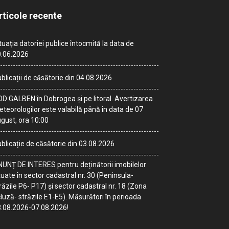
rticole recente
tuația datoriei publice întocmită la data de
.06.2026
blicații de căsătorie din 04.08.2026
D GALBEN în Dobrogea și pe litoral. Avertizarea
teorologilor este valabilă până în data de 07
gust, ora 10:00
blicație de căsătorie din 03.08.2026
UNȚ DE INTERES pentru deținătorii imobilelor
tuate în sector cadastral nr. 30 (Peninsula-
răzile P6- P17) și sector cadastral nr. 18 (Zona
luză- străzile E1-E5). Măsurători în perioada
.08.2026-07.08.2026!