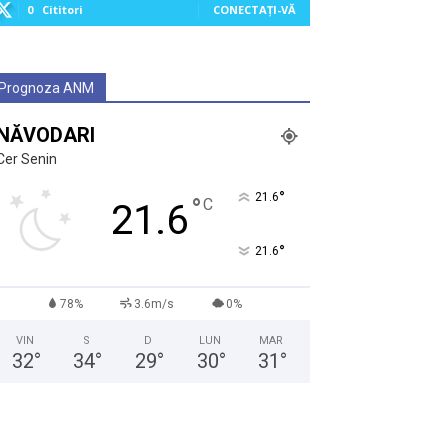
0
Cititori
CONECTAȚI-VĂ
Prognoza ANM
NĂVODARI
Cer Senin
°
21.6
°
C
21.6
°
21.6
78%
3.6m/s
0%
VIN
S
D
LUN
MAR
32
°
34
°
29
°
30
°
31
°