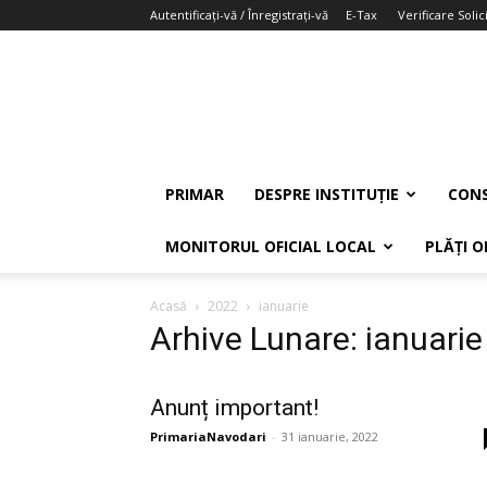
Autentificați-vă / Înregistrați-vă
E-Tax
Verificare Solici
PRIMAR
DESPRE INSTITUȚIE
CONS
MONITORUL OFICIAL LOCAL
PLĂȚI O
Acasă
2022
ianuarie
Arhive Lunare: ianuari
Anunț important!
PrimariaNavodari
-
31 ianuarie, 2022