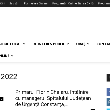
tări
Sesizări
Formulare Online
Programări Online Starea Civilă
Programa
ILIUL LOCAL
DE INTERES PUBLIC
ORAȘ
CONTA
NLINE
e 2022
Primarul Florin Chelaru, întâlnire
cu managerul Spitalului Județean
0
de Urgență Constanța,...