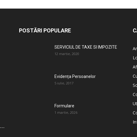
POSTĂRI POPULARE
C
SERVICIUL DE TAXE SI IMPOZITE
An
12 martie, 2020
L
Af
C
Evidența Persoanelor
5 iulie, 2017
So
C
Ut
Formulare
Co
1 martie, 2026
In