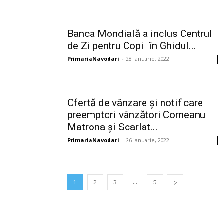
Banca Mondială a inclus Centrul
de Zi pentru Copii în Ghidul...
PrimariaNavodari
-
28 ianuarie, 2022
Ofertă de vânzare și notificare
preemptori vânzători Corneanu
Matrona și Scarlat...
PrimariaNavodari
-
26 ianuarie, 2022
...
1
2
3
5