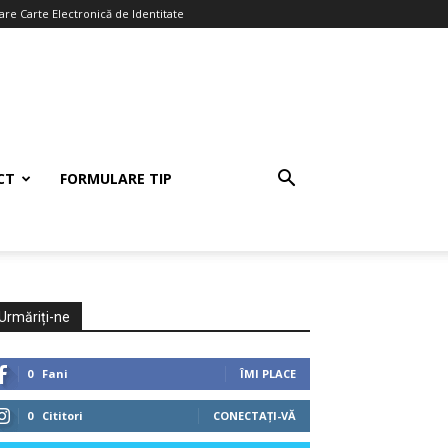
re Carte Electronică de Identitate
CT
FORMULARE TIP
Urmăriți-ne
0
Fani
ÎMI PLACE
0
Cititori
CONECTAȚI-VĂ