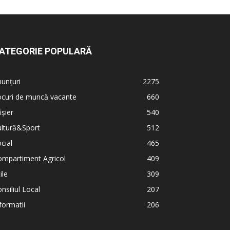
ATEGORIE POPULARĂ
unțuri
2275
ocuri de muncă vacante
660
ișier
540
ultură&Sport
512
cial
465
ompartiment Agricol
409
ile
309
nsiliul Local
207
formatii
206