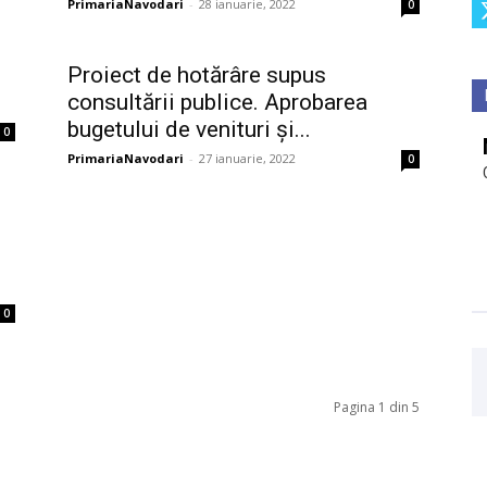
PrimariaNavodari
-
28 ianuarie, 2022
0
Proiect de hotărâre supus
consultării publice. Aprobarea
bugetului de venituri și...
0
PrimariaNavodari
-
27 ianuarie, 2022
0
0
Pagina 1 din 5