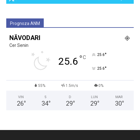
Prognoza ANM
NĂVODARI
Cer Senin
°
25.6
°
C
25.6
°
25.6
55%
1.5m/s
0%
VIN
S
D
LUN
MAR
26
°
34
°
29
°
29
°
30
°