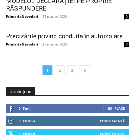
MODELUL DECLARAȚIEI PE PROPRIE
RĂSPUNDERE
PrimariaNavodari
-
26 martie, 2020
0
Precizările privind conduita în autoizolare
PrimariaNavodari
-
25 martie, 2020
0
1
2
3
Urmăriți-ne
0
Fani
ÎMI PLACE
0
Cititori
CONECTAȚI-VĂ
0
Cititori
CONECTAȚI-VĂ