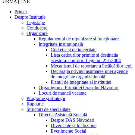
URMAȚI-NE
Primar
Despre Instituție
Legislație
Conducere
Organizare
Regulamentul de organizare și funcționare
Integritate instituțională
Cod etic și de integritate
Lista cadourilor primite si destinatia
acestora, conform Legii nr. 251/2004
Mecanismul de raportare a încălcărilor legii
Declarația privind asumarea unei agende
de integritate organizațională
Planul de integritate al instituției
Organigrama Primăriei Orașului Năvodari
Locuri de muncă vacante
Programe și strategii
Rapoarte
Structuri de specialitate
Direcția Asistență Socială
Despre DAS Năvodari
Diversitate și Incluziune
Evenimente Social