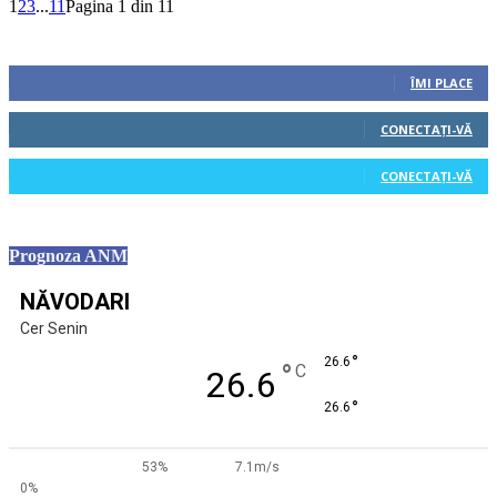
1
2
3
...
11
Pagina 1 din 11
Urmăriți-ne
0
Fani
ÎMI PLACE
0
Cititori
CONECTAȚI-VĂ
0
Cititori
CONECTAȚI-VĂ
Prognoza ANM
NĂVODARI
Cer Senin
°
26.6
°
C
26.6
°
26.6
53%
7.1m/s
0%