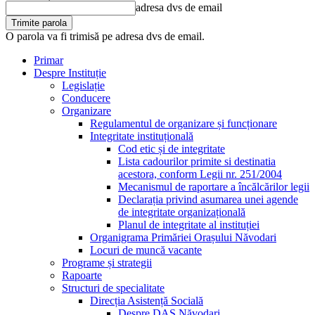
adresa dvs de email
O parola va fi trimisă pe adresa dvs de email.
Primar
Despre Instituție
Legislație
Conducere
Organizare
Regulamentul de organizare și funcționare
Integritate instituțională
Cod etic și de integritate
Lista cadourilor primite si destinatia
acestora, conform Legii nr. 251/2004
Mecanismul de raportare a încălcărilor legii
Declarația privind asumarea unei agende
de integritate organizațională
Planul de integritate al instituției
Organigrama Primăriei Orașului Năvodari
Locuri de muncă vacante
Programe și strategii
Rapoarte
Structuri de specialitate
Direcția Asistență Socială
Despre DAS Năvodari