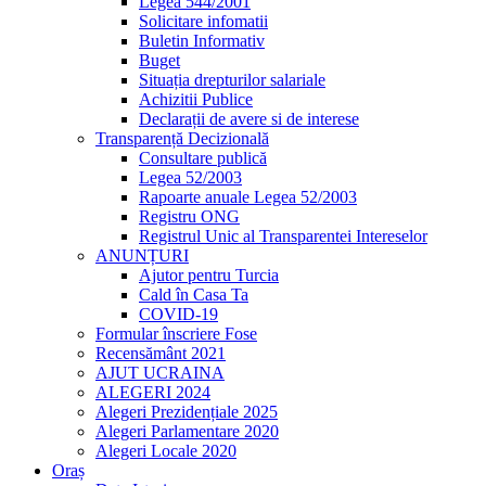
Legea 544/2001
Solicitare infomatii
Buletin Informativ
Buget
Situația drepturilor salariale
Achizitii Publice
Declarații de avere si de interese
Transparență Decizională
Consultare publică
Legea 52/2003
Rapoarte anuale Legea 52/2003
Registru ONG
Registrul Unic al Transparentei Intereselor
ANUNȚURI
Ajutor pentru Turcia
Cald în Casa Ta
COVID-19
Formular înscriere Fose
Recensământ 2021
AJUT UCRAINA
ALEGERI 2024
Alegeri Prezidențiale 2025
Alegeri Parlamentare 2020
Alegeri Locale 2020
Oraș