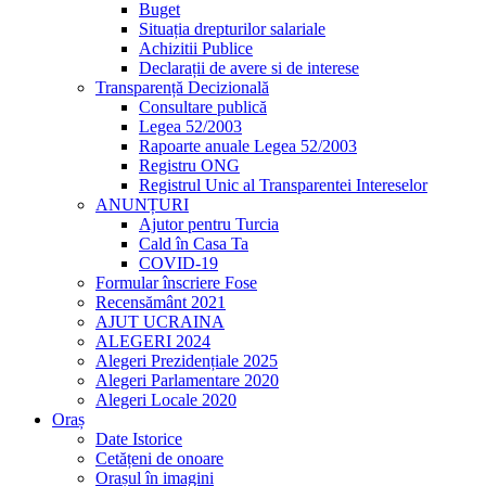
Buget
Situația drepturilor salariale
Achizitii Publice
Declarații de avere si de interese
Transparență Decizională
Consultare publică
Legea 52/2003
Rapoarte anuale Legea 52/2003
Registru ONG
Registrul Unic al Transparentei Intereselor
ANUNȚURI
Ajutor pentru Turcia
Cald în Casa Ta
COVID-19
Formular înscriere Fose
Recensământ 2021
AJUT UCRAINA
ALEGERI 2024
Alegeri Prezidențiale 2025
Alegeri Parlamentare 2020
Alegeri Locale 2020
Oraș
Date Istorice
Cetățeni de onoare
Orașul în imagini