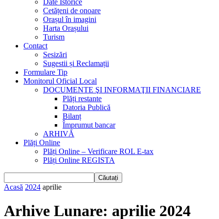
Date Istorice
Cetățeni de onoare
Orașul în imagini
Harta Orașului
Turism
Contact
Sesizări
Sugestii și Reclamații
Formulare Tip
Monitorul Oficial Local
DOCUMENTE ŞI INFORMAŢII FINANCIARE
Plăți restante
Datoria Publică
Bilanț
Împrumut bancar
ARHIVĂ
Plăți Online
Plăți Online – Verificare ROL E-tax
Plăți Online REGISTA
Acasă
2024
aprilie
Arhive Lunare: aprilie 2024