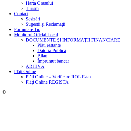
Harta Orașului
Turism
Contact
Sesizări
Sugestii și Reclamații
Formulare Tip
Monitorul Oficial Local
DOCUMENTE ŞI INFORMAŢII FINANCIARE
Plăți restante
Datoria Publică
Bilanț
Împrumut bancar
ARHIVĂ
Plăți Online
Plăți Online – Verificare ROL E-tax
Plăți Online REGISTA
©