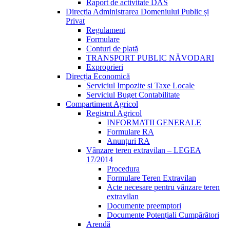
Raport de activitate DAS
Direcția Administrarea Domeniului Public și
Privat
Regulament
Formulare
Conturi de plată
TRANSPORT PUBLIC NĂVODARI
Exproprieri
Direcția Economică
Serviciul Impozite și Taxe Locale
Serviciul Buget Contabilitate
Compartiment Agricol
Registrul Agricol
INFORMATII GENERALE
Formulare RA
Anunțuri RA
Vânzare teren extravilan – LEGEA
17/2014
Procedura
Formulare Teren Extravilan
Acte necesare pentru vânzare teren
extravilan
Documente preemptori
Documente Potențiali Cumpărători
Arendă