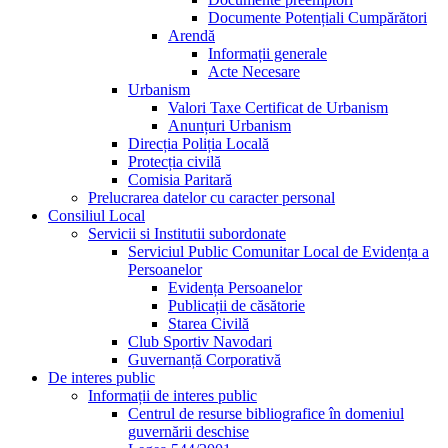
Documente Potențiali Cumpărători
Arendă
Informații generale
Acte Necesare
Urbanism
Valori Taxe Certificat de Urbanism
Anunțuri Urbanism
Direcția Poliția Locală
Protecția civilă
Comisia Paritară
Prelucrarea datelor cu caracter personal
Consiliul Local
Servicii si Institutii subordonate
Serviciul Public Comunitar Local de Evidența a
Persoanelor
Evidența Persoanelor
Publicații de căsătorie
Starea Civilă
Club Sportiv Navodari
Guvernanță Corporativă
De interes public
Informații de interes public
Centrul de resurse bibliografice în domeniul
guvernării deschise