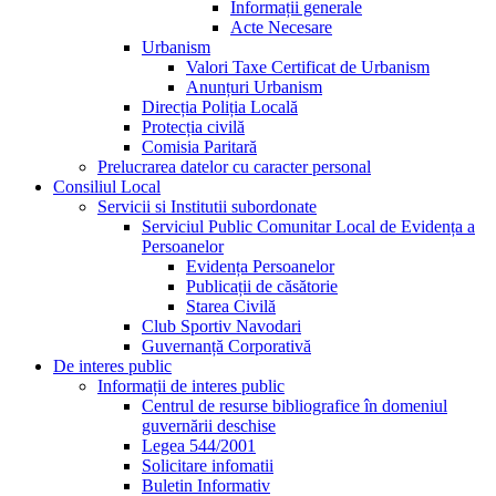
Informații generale
Acte Necesare
Urbanism
Valori Taxe Certificat de Urbanism
Anunțuri Urbanism
Direcția Poliția Locală
Protecția civilă
Comisia Paritară
Prelucrarea datelor cu caracter personal
Consiliul Local
Servicii si Institutii subordonate
Serviciul Public Comunitar Local de Evidența a
Persoanelor
Evidența Persoanelor
Publicații de căsătorie
Starea Civilă
Club Sportiv Navodari
Guvernanță Corporativă
De interes public
Informații de interes public
Centrul de resurse bibliografice în domeniul
guvernării deschise
Legea 544/2001
Solicitare infomatii
Buletin Informativ