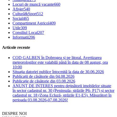
Locuri de muncă vacante
660
Afișier
540
Cultură&Sport
512
Social
465
Compartiment Agricol
409
Utile
309
Consiliul Local
207
Informatii
206
Articole recente
COD GALBEN în Dobrogea și pe litoral. Avertizarea
meteorologilor este valabilă până în data de 08 august, ora
10:00
Situația datoriei publice întocmită la data de 30.06.2026
Publicații de căsătorie din 04.08.2026
Publicație de căsătorie din 03.08.2026
ANUNȚ DE INTERES pentru deținătorii imobilelor situate
în sector cadastral nr. 30 (Peninsula- străzile P6- P17) și sector
cadastral nr. 18 (Zona Ecluză- străzile E1-E5). Măsurători în
perioada 03.08.2026-07.08.2026!
DESPRE NOI