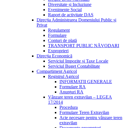
Diversitate și Incluziune
Evenimente Social
Raport de activitate DAS
Direcția Administrarea Domeniului Public și
Privat
Regulament
Formulare
Conturi de plată
TRANSPORT PUBLIC NĂVODARI
Exproprieri
Direcția Economică
Serviciul Impozite și Taxe Locale
Serviciul Buget Contabilitate
Compartiment Agricol
Registrul Agricol
INFORMATII GENERALE
Formulare RA
Anunțuri RA
Vânzare teren extravilan – LEGEA
17/2014
Procedura
Formulare Teren Extravilan
Acte necesare pentru vânzare teren
extravilan
Documente preemptori