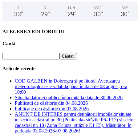
S
D
LUN
MAR
MIE
33
°
29
°
29
°
30
°
30
°
ALEGEREA EDITORULUI
Caută
Articole recente
COD GALBEN în Dobrogea și pe litoral. Avertizarea
meteorologilor este valabilă până în data de 08 august, ora
10:00
Situația datoriei publice întocmită la data de 30.06.2026
Publicații de căsătorie din 04.08.2026
Publicație de căsătorie din 03.08.2026
ANUNȚ DE INTERES pentru deținătorii imobilelor situate
în sector cadastral nr. 30 (Peninsula- străzile P6- P17) și sector
cadastral nr. 18 (Zona Ecluză- străzile E1-E5). Măsurători în
perioada 03.08.2026-07.08.2026!