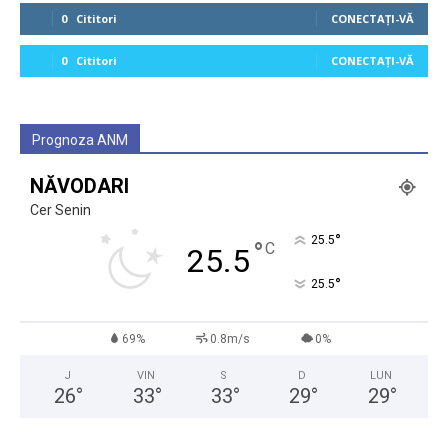
0
Cititori
CONECTAȚI-VĂ
0
Cititori
CONECTAȚI-VĂ
Prognoza ANM
NĂVODARI
Cer Senin
°
25.5
°
C
25.5
°
25.5
69%
0.8m/s
0%
J
VIN
S
D
LUN
26
°
33
°
33
°
29
°
29
°