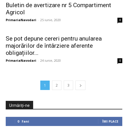
Buletin de avertizare nr 5 Compartiment
Agricol
PrimariaNavodari
-
25 iunie, 2020
0
Se pot depune cereri pentru anularea
majorărilor de întârziere aferente
obligațiilor...
PrimariaNavodari
-
24 iunie, 2020
0
1
2
3
Urmăriți-ne
0
Fani
ÎMI PLACE