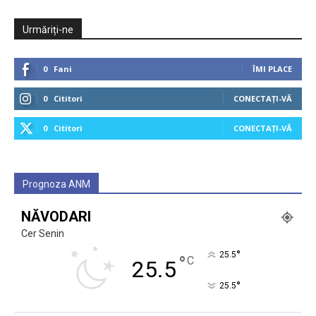
Urmăriți-ne
0
Fani
ÎMI PLACE
0
Cititori
CONECTAȚI-VĂ
0
Cititori
CONECTAȚI-VĂ
Prognoza ANM
NĂVODARI
Cer Senin
°
25.5
°
C
25.5
°
25.5