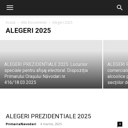
ALEGERI PREZIDENȚIALE 2025.
Delimitările secțiilor de votare din
orașul Năvodari
Acasă
Alte Documente
Alegeri 2025
ALEGERI 2025
PrimariaNavodari
-
16 mai, 2025
ALEGERI PREZIDENTIALE 2025. Locurilor
ALEGERI P
speciale pentru afișaj electoral. Dispoziția
comercial
Primarului Orașului Năvodari nr.
alcoolice 
416/18.03.2025
secțiilor d
ALEGERI PREZIDENTIALE 2025
PrimariaNavodari
-
4 martie, 2025
0