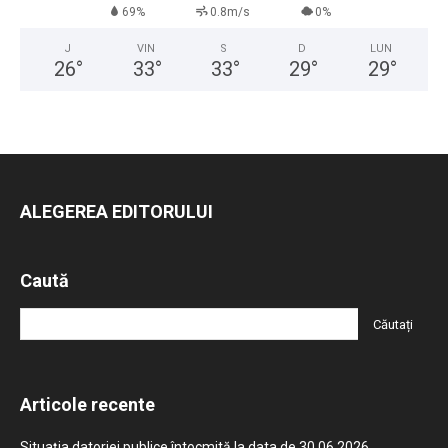
69%
0.8m/s
0%
J
VIN
S
D
LUN
26
°
33
°
33
°
29
°
29
°
ALEGEREA EDITORULUI
Caută
Articole recente
Situația datoriei publice întocmită la data de 30.06.2026