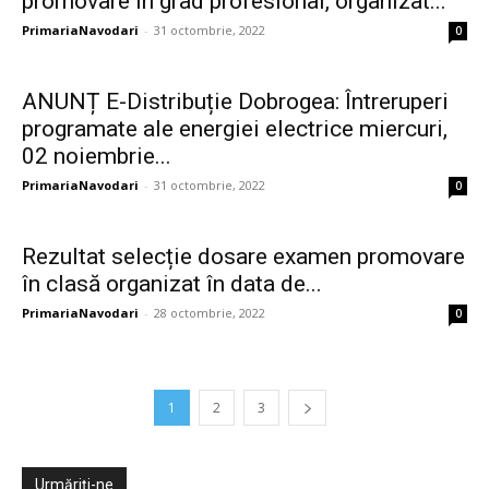
promovare în grad profesional, organizat...
PrimariaNavodari
-
31 octombrie, 2022
0
ANUNȚ E-Distribuție Dobrogea: Întreruperi
programate ale energiei electrice miercuri,
02 noiembrie...
PrimariaNavodari
-
31 octombrie, 2022
0
Rezultat selecție dosare examen promovare
în clasă organizat în data de...
PrimariaNavodari
-
28 octombrie, 2022
0
1
2
3
Urmăriți-ne