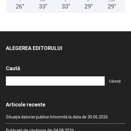
J
VIN
S
D
LUN
26
°
33
°
33
°
29
°
29
°
ALEGEREA EDITORULUI
Caută
Articole recente
Situația datoriei publice întocmită la data de 30.06.2026
Publicații de căsătorie din 04.08.2026