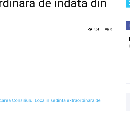
rdinară de îndată din
434
0
carea Consiliului Localin sedinta extraordinara de