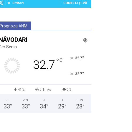
0
Cititori
CONECTAȚI-VĂ
Prognoza ANM
NĂVODARI
Cer Senin
°
32.7
°
C
32.7
°
32.7
41%
5.1m/s
0%
J
VIN
S
D
LUN
33
°
33
°
34
°
29
°
28
°