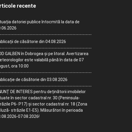
rticole recente
tuația datoriei publice întocmită la data de
.06.2026
blicații de căsătorie din 04.08.2026
D GALBEN în Dobrogea și pe litoral. Avertizarea
teorologilor este valabilă până în data de 07
gust, ora 10:00
blicație de căsătorie din 03.08.2026
UNȚ DE INTERES pentru deținătorii imobilelor
tuate în sector cadastral nr. 30 (Peninsula-
răzile P6- P17) și sector cadastral nr. 18 (Zona
luză- străzile E1-E5). Măsurători în perioada
.08.2026-07.08.2026!