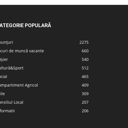
ATEGORIE POPULARĂ
nunțuri
2275
ocuri de muncă vacante
660
ișier
540
ultură&Sport
512
cial
465
ompartiment Agricol
409
ile
309
nsiliul Local
207
formatii
206