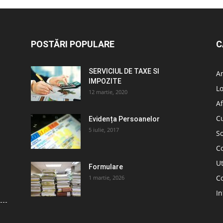
POSTĂRI POPULARE
C
SERVICIUL DE TAXE SI
A
IMPOZITE
L
12 martie, 2020
Af
C
Evidența Persoanelor
5 iulie, 2017
So
C
Ut
Formulare
Co
1 martie, 2026
In