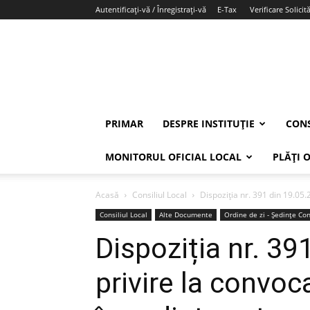
Autentificați-vă / Înregistrați-vă
E-Tax
Verificare Solicită
PRIMAR
DESPRE INSTITUȚIE
CONS
MONITORUL OFICIAL LOCAL
PLĂȚI 
Acasă
Consiliul Local
Dispoziția nr. 391 din 19.05.2
Consiliul Local
Alte Documente
Ordine de zi - Ședințe Con
Dispoziția nr. 39
privire la convoc