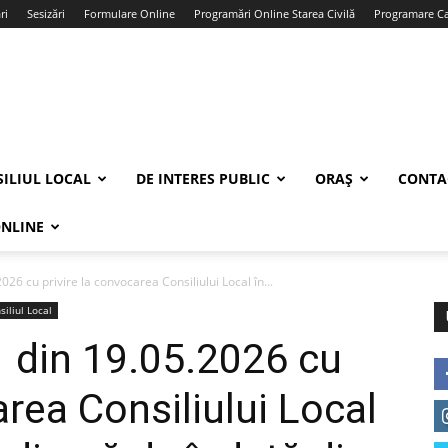
ri
Sesizări
Formulare Online
Programări Online Starea Civilă
Programare Car
ILIUL LOCAL
DE INTERES PUBLIC
ORAȘ
CONTA
ONLINE
026 cu privire la convocarea Consiliului Local în...
siliul Local
1 din 19.05.2026 cu
area Consiliului Local