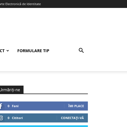
te Electronică de Identitate
CT
FORMULARE TIP
Urmăriți-ne
0
Fani
ÎMI PLACE
0
Cititori
CONECTAȚI-VĂ