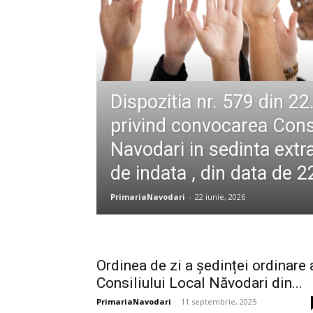
Dispozitia nr. 579 din 2
privind convocarea Consi
Navodari in sedinta extr
de indata , din data de 
PrimariaNavodari
-
22 iunie, 2026
Ordinea de zi a ședinței ordinare 
Consiliului Local Năvodari din...
PrimariaNavodari
-
11 septembrie, 2025