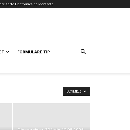
re Carte Electronică de Identitate
CT
FORMULARE TIP
ULTIMELE