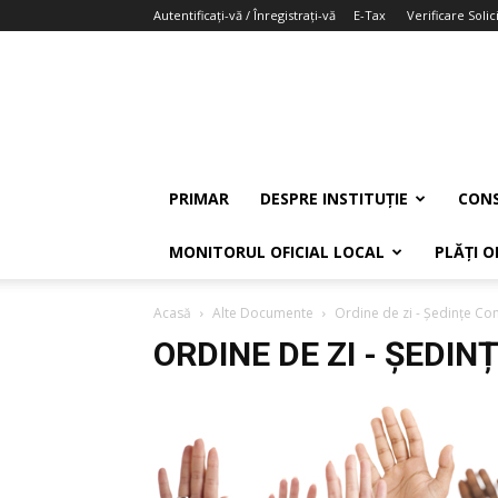
Autentificați-vă / Înregistrați-vă
E-Tax
Verificare Solici
PRIMAR
DESPRE INSTITUȚIE
CONS
MONITORUL OFICIAL LOCAL
PLĂȚI O
Acasă
Alte Documente
Ordine de zi - Ședințe Con
ORDINE DE ZI - ȘEDIN