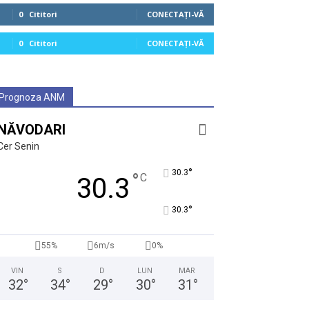
0
Cititori
CONECTAȚI-VĂ
0
Cititori
CONECTAȚI-VĂ
Prognoza ANM
NĂVODARI
Cer Senin
°
30.3
°
C
30.3
°
30.3
55%
6m/s
0%
VIN
S
D
LUN
MAR
32
°
34
°
29
°
30
°
31
°