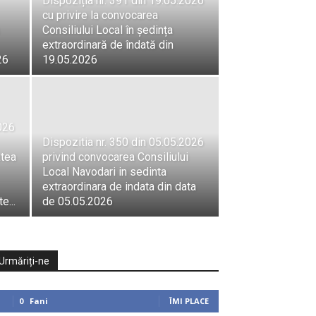
Dispoziția nr. 391 din 19.05.2026
cu privire la convocarea
Consiliului Local în ședința
extraordinară de îndată din
26
19.05.2026
2026
Dispozitia nr. 350 din 05.05.2026
atea
privind convocarea Consiliului
Local Navodari in sedinta
extraordinara de indata din data
e...
de 05.05.2026
Urmăriți-ne
0
Fani
ÎMI PLACE