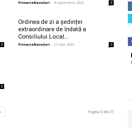
PrimariaNavodari
-
4 septembrie, 2025
0
Ordinea de zi a ședinței
extraordinare de îndată a
Consiliului Local...
PrimariaNavodari
-
21 iulie, 2025
0
0
0
Pagina 3 din 27