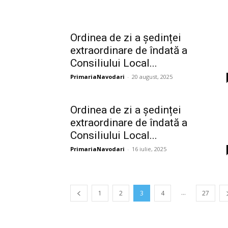
Ordinea de zi a ședinței
extraordinare de îndată a
Consiliului Local...
PrimariaNavodari
-
20 august, 2025
Ordinea de zi a ședinței
extraordinare de îndată a
Consiliului Local...
PrimariaNavodari
-
16 iulie, 2025
...
1
2
3
4
27