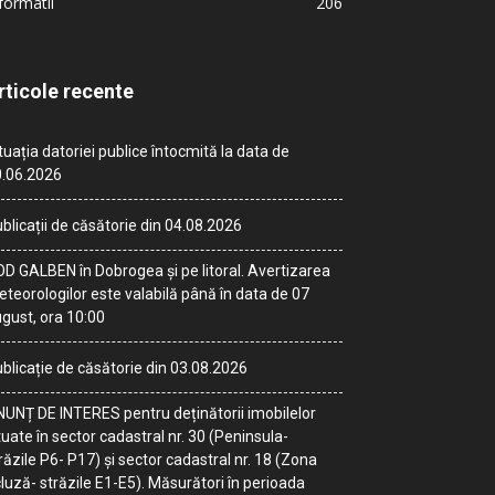
formatii
206
rticole recente
tuația datoriei publice întocmită la data de
.06.2026
blicații de căsătorie din 04.08.2026
D GALBEN în Dobrogea și pe litoral. Avertizarea
teorologilor este valabilă până în data de 07
gust, ora 10:00
blicație de căsătorie din 03.08.2026
UNȚ DE INTERES pentru deținătorii imobilelor
tuate în sector cadastral nr. 30 (Peninsula-
răzile P6- P17) și sector cadastral nr. 18 (Zona
luză- străzile E1-E5). Măsurători în perioada