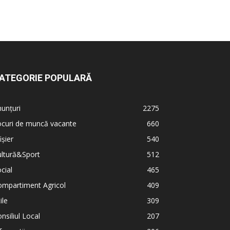
ATEGORIE POPULARĂ
unțuri
2275
ocuri de muncă vacante
660
ișier
540
ultură&Sport
512
cial
465
ompartiment Agricol
409
ile
309
nsiliul Local
207