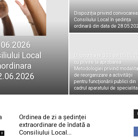
Dispoziția privind convocarea
Consiliului Local în ședința
ordinară din data de 28.05.20
2.06.2026
liului Local
Dispoziția nr. 355 sin 05.05.
cu privire la aprobarea
aordinara
Metodologiei privind modalit
22.06.2026
de reorganizare a activității
pentru funcționării publici din
cadrul aparatului de specialitat
a
Ordinea de zi a ședinței
extraordinare de îndată a
Consiliului Local...
0