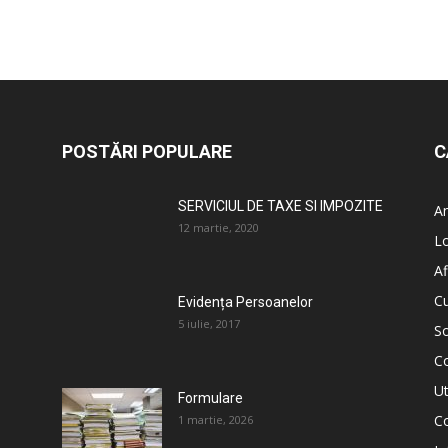
POSTĂRI POPULARE
C
SERVICIUL DE TAXE SI IMPOZITE
An
12 martie, 2020
L
Af
C
Evidența Persoanelor
5 iulie, 2017
So
C
Ut
Formulare
Co
1 martie, 2026