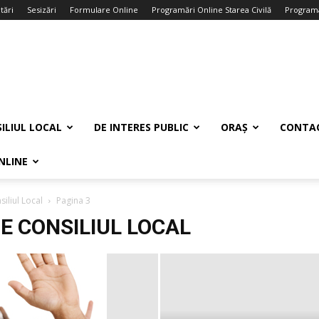
tări
Sesizări
Formulare Online
Programări Online Starea Civilă
Programa
ILIUL LOCAL
DE INTERES PUBLIC
ORAȘ
CONTA
NLINE
siliul Local
Pagina 3
ȚE CONSILIUL LOCAL