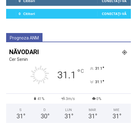
0
Cititori
CONECTAȚI-VĂ
0
Cititori
CONECTAȚI-VĂ
Prognoza ANM
NĂVODARI
Cer Senin
°
31.1
°
C
31.1
°
31.1
41%
3m/s
0%
S
D
LUN
MAR
MIE
31
°
30
°
31
°
31
°
31
°