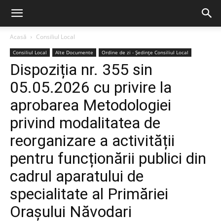
Acasă
Consiliul Local
Consiliul Local
Alte Documente
Ordine de zi - Ședințe Consiliul Local
Dispoziția nr. 355 sin
05.05.2026 cu privire la
aprobarea Metodologiei
privind modalitatea de
reorganizare a activității
pentru funcționării publici din
cadrul aparatului de
specialitate al Primăriei
Orașului Năvodari