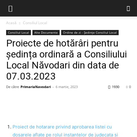
Acasă
Consiliul Local
Consiliul Local
Alte Documente
Ordine de zi - Ședințe Consiliul Local
Proiecte de hotărâri pentru
ședința ordinară a Consiliului
Local Năvodari din data de
07.03.2023
De către
PrimariaNavodari
-
6 martie, 2023
1930
0
Proiect de hotarare privind aprobarea listei cu
dosarele aflate pe rolul instantelor de judecata si