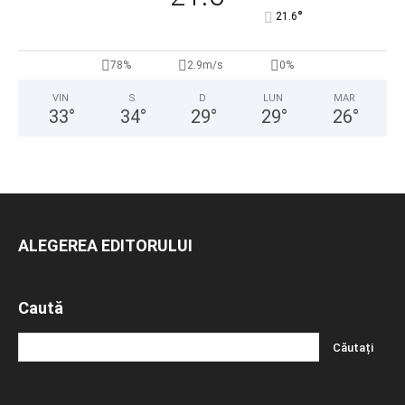
°
21.6
78%
2.9m/s
0%
VIN
S
D
LUN
MAR
33
°
34
°
29
°
29
°
26
°
ALEGEREA EDITORULUI
Caută