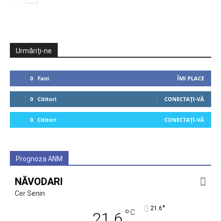
Urmăriți-ne
0
Fani
ÎMI PLACE
0
Cititori
CONECTAȚI-VĂ
0
Cititori
CONECTAȚI-VĂ
Prognoza ANM
NĂVODARI
Cer Senin
°
21.6
°
C
21.6