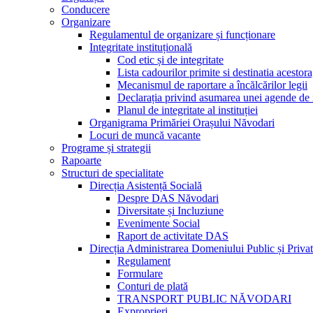
Conducere
Organizare
Regulamentul de organizare și funcționare
Integritate instituțională
Cod etic și de integritate
Lista cadourilor primite si destinatia acesto
Mecanismul de raportare a încălcărilor legii
Declarația privind asumarea unei agende de i
Planul de integritate al instituției
Organigrama Primăriei Orașului Năvodari
Locuri de muncă vacante
Programe și strategii
Rapoarte
Structuri de specialitate
Direcția Asistență Socială
Despre DAS Năvodari
Diversitate și Incluziune
Evenimente Social
Raport de activitate DAS
Direcția Administrarea Domeniului Public și Privat
Regulament
Formulare
Conturi de plată
TRANSPORT PUBLIC NĂVODARI
Exproprieri