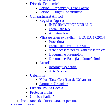
Direcția Economică
Serviciul Impozite și Taxe Locale
Serviciul Buget Contabilitate
Compartiment Agricol
Registrul Agricol
INFORMATII GENERALE
Formulare RA
Anunțuri RA
Vânzare teren extravilan – LEGEA 17/2014
Procedura
Formulare Teren Extravilan
Acte necesare pentru vânzare teren ex
Documente preemptori
Documente Potențiali Cumpărători
Arendă
Informații generale
Acte Necesare
Urbanism
Valori Taxe Certificat de Urbanism
Anunțuri Urbanism
Direcția Poliția Locală
Protecția civilă
Comisia Paritară
Prelucrarea datelor cu caracter personal
Consiliul Local