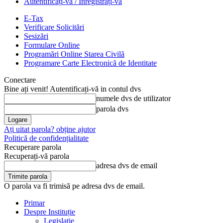
Autentificați-vă / Înregistrați-vă
E-Tax
Verificare Solicitări
Sesizări
Formulare Online
Programări Online Starea Civilă
Programare Carte Electronică de Identitate
Conectare
Bine ați venit! Autentificați-vă in contul dvs
numele dvs de utilizator
parola dvs
Ați uitat parola? obține ajutor
Politică de confidențialitate
Recuperare parola
Recuperați-vă parola
adresa dvs de email
O parola va fi trimisă pe adresa dvs de email.
Primar
Despre Instituție
Legislație