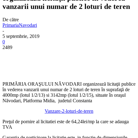
vanzarii unui numar de 2 loturi de teren
De către
PrimariaNavodari
-
5 septembrie, 2019
0
2489
PRIMĂRIA ORAŞULUI NĂVODARI organizează licitaţii publice
în vederea vanzarii unui numar de 2 loturi de teren în suprafaţă de
4000mp (lotul 1/2/13) si 3142mp (lotul 1/2/15), situate în oraşul
Năvodari, Platforma Midia, judetul Constanta
Vanzare-2-loturi-de-teren
Preţul de pornire al licitatiei este de 64,24lei/mp la care se adauga
TVA
Garantia de participare la licitatie este, in functie de dimensiunile