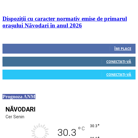
Dispoziții cu caracter normativ emise de primarul
orașului Năvodari în anul 2026
Urmăriți-ne
0
Fani
ÎMI PLACE
0
Cititori
CONECTAȚI-VĂ
0
Cititori
CONECTAȚI-VĂ
Prognoza ANM
NĂVODARI
Cer Senin
°
30.3
°
C
30.3