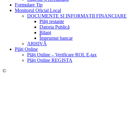
Formulare Tip
Monitorul Oficial Local
DOCUMENTE ŞI INFORMAŢII FINANCIARE
Plăți restante
Datoria Publică
Bilanț
Împrumut bancar
ARHIVĂ
Plăți Online
Plăți Online – Verificare ROL E-tax
Plăți Online REGISTA
©