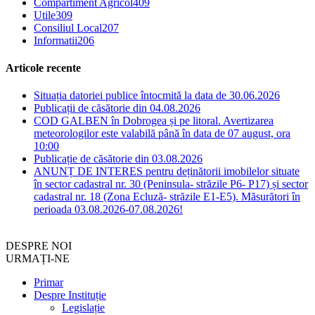
Compartiment Agricol
409
Utile
309
Consiliul Local
207
Informatii
206
Articole recente
Situația datoriei publice întocmită la data de 30.06.2026
Publicații de căsătorie din 04.08.2026
COD GALBEN în Dobrogea și pe litoral. Avertizarea
meteorologilor este valabilă până în data de 07 august, ora
10:00
Publicație de căsătorie din 03.08.2026
ANUNȚ DE INTERES pentru deținătorii imobilelor situate
în sector cadastral nr. 30 (Peninsula- străzile P6- P17) și sector
cadastral nr. 18 (Zona Ecluză- străzile E1-E5). Măsurători în
perioada 03.08.2026-07.08.2026!
DESPRE NOI
URMAȚI-NE
Primar
Despre Instituție
Legislație