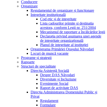
Conducere
Organizare
Regulamentul de organizare și funcționare
Integritate instituțională
Cod etic și de integritate
Lista cadourilor primite si destinatia
acestora, conform Legii nr. 251/2004
Mecanismul de raportare a încălcărilor legii
Declarația privind asumarea unei agende
de integritate organizațională
Planul de integritate al instituției
Organigrama Primăriei Orașului Năvodari
Locuri de muncă vacante
Programe și strategii
Rapoarte
Structuri de specialitate
Direcția Asistență Socială
Despre DAS Năvodari
Diversitate și Incluziune
Evenimente Social
Raport de activitate DAS
Direcția Administrarea Domeniului Public și
Privat
Regulament
Formulare