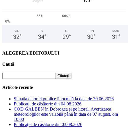
°
30.3
55%
6m/s
0%
VIN
S
D
LUN
MAR
32
°
34
°
29
°
30
°
31
°
ALEGEREA EDITORULUI
Caută
Articole recente
Situația datoriei publice întocmită la data de 30.06.2026
Publicații de căsătorie din 04.08.2026
COD GALBEN în Dobrogea și pe litoral. Avertizarea
meteorologilor este valabilă până în data de 07 august, ora
10:00
Publicație de căsătorie din 03.08.2026