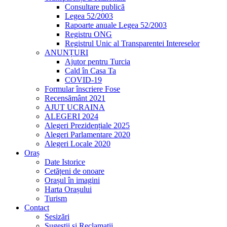
Consultare publică
Legea 52/2003
Rapoarte anuale Legea 52/2003
Registru ONG
Registrul Unic al Transparentei Intereselor
ANUNȚURI
Ajutor pentru Turcia
Cald în Casa Ta
COVID-19
Formular înscriere Fose
Recensământ 2021
AJUT UCRAINA
ALEGERI 2024
Alegeri Prezidențiale 2025
Alegeri Parlamentare 2020
Alegeri Locale 2020
Oraș
Date Istorice
Cetățeni de onoare
Orașul în imagini
Harta Orașului
Turism
Contact
Sesizări
Sugestii și Reclamații