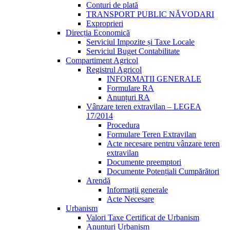
Conturi de plată
TRANSPORT PUBLIC NĂVODARI
Exproprieri
Direcția Economică
Serviciul Impozite și Taxe Locale
Serviciul Buget Contabilitate
Compartiment Agricol
Registrul Agricol
INFORMATII GENERALE
Formulare RA
Anunțuri RA
Vânzare teren extravilan – LEGEA
17/2014
Procedura
Formulare Teren Extravilan
Acte necesare pentru vânzare teren
extravilan
Documente preemptori
Documente Potențiali Cumpărători
Arendă
Informații generale
Acte Necesare
Urbanism
Valori Taxe Certificat de Urbanism
Anunțuri Urbanism