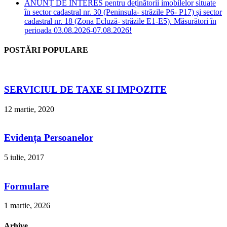
ANUNȚ DE INTERES pentru deținătorii imobilelor situate
în sector cadastral nr. 30 (Peninsula- străzile P6- P17) și sector
cadastral nr. 18 (Zona Ecluză- străzile E1-E5). Măsurători în
perioada 03.08.2026-07.08.2026!
POSTĂRI POPULARE
SERVICIUL DE TAXE SI IMPOZITE
12 martie, 2020
Evidența Persoanelor
5 iulie, 2017
Formulare
1 martie, 2026
Arhive