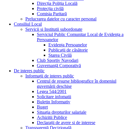
Direcția Poliția Locală
Protecția civilă
Comisia Paritară
Prelucrarea datelor cu caracter personal
Consiliul Local
Servicii si Institutii subordonate
Serviciul Public Comunitar Local de Evidența a
Persoanelor
Evidența Persoanelor
Publicații de căsătorie
Starea Civilă
Club Sportiv Navodari
Guvernanță Corporativă
De interes public
Informații de interes public
Centrul de resurse bibliografice în domeniul
guvernării deschise
Legea 544/2001
Solicitare infomatii
Buletin Informativ
Buget
Situația drepturilor salariale
Achizitii Publice
Declarații de avere si de interese
Transparență Decizională