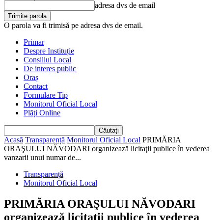
adresa dvs de email
O parola va fi trimisă pe adresa dvs de email.
Primar
Despre Instituție
Consiliul Local
De interes public
Oraș
Contact
Formulare Tip
Monitorul Oficial Local
Plăți Online
Acasă
Transparență
Monitorul Oficial Local
PRIMĂRIA
ORAŞULUI NĂVODARI organizează licitaţii publice în vederea
vanzarii unui numar de...
Transparență
Monitorul Oficial Local
PRIMĂRIA ORAŞULUI NĂVODARI
organizează licitaţii publice în vederea