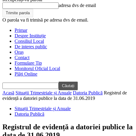
adresa dvs de email
O parola va fi trimisă pe adresa dvs de email.
Primar
Despre Instituție
Consiliul Local
De interes public
Oraș
Contact
Formulare Tip
Monitorul Oficial Local
Plăți Online
Acasă
Situații Trimestriale și Anuale
Datoria Publică
Registrul de
evidență a datoriei publice la data de 31.06.2019
Situații Trimestriale și Anuale
Datoria Publică
Registrul de evidență a datoriei publice la
data de 31.06.2019