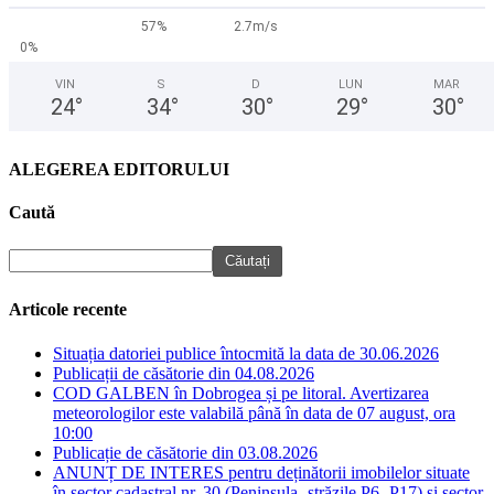
57%
2.7m/s
0%
VIN
S
D
LUN
MAR
24
°
34
°
30
°
29
°
30
°
ALEGEREA EDITORULUI
Caută
Articole recente
Situația datoriei publice întocmită la data de 30.06.2026
Publicații de căsătorie din 04.08.2026
COD GALBEN în Dobrogea și pe litoral. Avertizarea
meteorologilor este valabilă până în data de 07 august, ora
10:00
Publicație de căsătorie din 03.08.2026
ANUNȚ DE INTERES pentru deținătorii imobilelor situate
în sector cadastral nr. 30 (Peninsula- străzile P6- P17) și sector