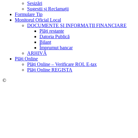
Sesizări
Sugestii și Reclamații
Formulare Tip
Monitorul Oficial Local
DOCUMENTE ŞI INFORMAŢII FINANCIARE
Plăți restante
Datoria Publică
Bilanț
Împrumut bancar
ARHIVĂ
Plăți Online
Plăți Online – Verificare ROL E-tax
Plăți Online REGISTA
©