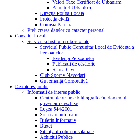
Valori Taxe Certificat de Urbanism
Anunțuri Urbanism
Direcția Poliția Locală
Protecția civilă
Comisia Paritară
Prelucrarea datelor cu caracter personal
Consiliul Local
Servicii si Institutii subordonate
Serviciul Public Comunitar Local de Evidența a
Persoanelor
Evidența Persoanelor
Publicații de căsătorie
Starea Civilă
Club Sportiv Navodari
Guvernanță Corporativă
De interes public
Informații de interes public
Centrul de resurse bibliografice în domeniul
guvernării deschise
Legea 544/2001
Solicitare infomatii
Buletin Informativ
Buget
Situația drepturilor salariale
Achizitii Publice