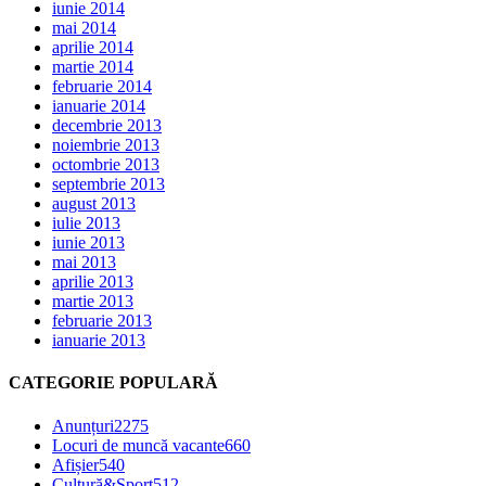
iunie 2014
mai 2014
aprilie 2014
martie 2014
februarie 2014
ianuarie 2014
decembrie 2013
noiembrie 2013
octombrie 2013
septembrie 2013
august 2013
iulie 2013
iunie 2013
mai 2013
aprilie 2013
martie 2013
februarie 2013
ianuarie 2013
CATEGORIE POPULARĂ
Anunțuri
2275
Locuri de muncă vacante
660
Afișier
540
Cultură&Sport
512