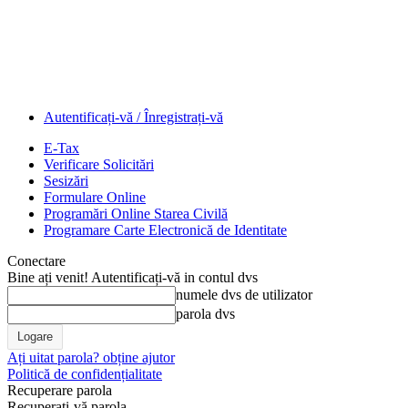
Autentificați-vă / Înregistrați-vă
E-Tax
Verificare Solicitări
Sesizări
Formulare Online
Programări Online Starea Civilă
Programare Carte Electronică de Identitate
Conectare
Bine ați venit! Autentificați-vă in contul dvs
numele dvs de utilizator
parola dvs
Ați uitat parola? obține ajutor
Politică de confidențialitate
Recuperare parola
Recuperați-vă parola