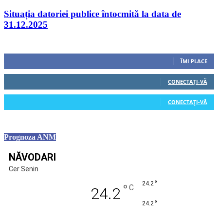
Situația datoriei publice întocmită la data de
31.12.2025
Urmăriți-ne
0
Fani
ÎMI PLACE
0
Cititori
CONECTAȚI-VĂ
0
Cititori
CONECTAȚI-VĂ
Prognoza ANM
NĂVODARI
Cer Senin
°
24.2
°
C
24.2
°
24.2