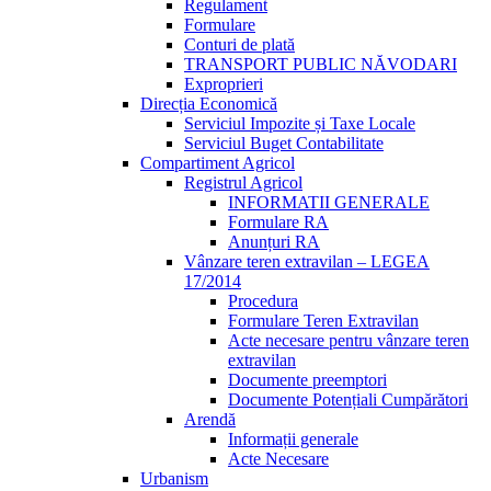
Regulament
Formulare
Conturi de plată
TRANSPORT PUBLIC NĂVODARI
Exproprieri
Direcția Economică
Serviciul Impozite și Taxe Locale
Serviciul Buget Contabilitate
Compartiment Agricol
Registrul Agricol
INFORMATII GENERALE
Formulare RA
Anunțuri RA
Vânzare teren extravilan – LEGEA
17/2014
Procedura
Formulare Teren Extravilan
Acte necesare pentru vânzare teren
extravilan
Documente preemptori
Documente Potențiali Cumpărători
Arendă
Informații generale
Acte Necesare
Urbanism