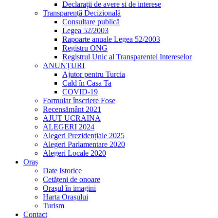
Declarații de avere si de interese
Transparență Decizională
Consultare publică
Legea 52/2003
Rapoarte anuale Legea 52/2003
Registru ONG
Registrul Unic al Transparentei Intereselor
ANUNȚURI
Ajutor pentru Turcia
Cald în Casa Ta
COVID-19
Formular înscriere Fose
Recensământ 2021
AJUT UCRAINA
ALEGERI 2024
Alegeri Prezidențiale 2025
Alegeri Parlamentare 2020
Alegeri Locale 2020
Oraș
Date Istorice
Cetățeni de onoare
Orașul în imagini
Harta Orașului
Turism
Contact