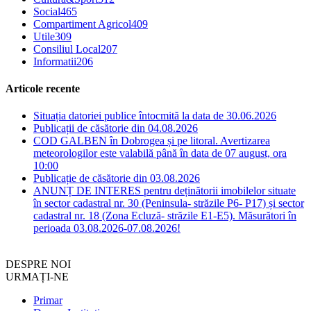
Social
465
Compartiment Agricol
409
Utile
309
Consiliul Local
207
Informatii
206
Articole recente
Situația datoriei publice întocmită la data de 30.06.2026
Publicații de căsătorie din 04.08.2026
COD GALBEN în Dobrogea și pe litoral. Avertizarea
meteorologilor este valabilă până în data de 07 august, ora
10:00
Publicație de căsătorie din 03.08.2026
ANUNȚ DE INTERES pentru deținătorii imobilelor situate
în sector cadastral nr. 30 (Peninsula- străzile P6- P17) și sector
cadastral nr. 18 (Zona Ecluză- străzile E1-E5). Măsurători în
perioada 03.08.2026-07.08.2026!
DESPRE NOI
URMAȚI-NE
Primar