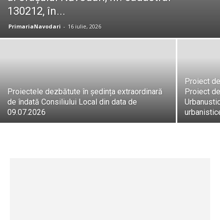
130212, în...
PrimariaNavodari
-
16 iulie, 2026
Proiect de
Proiectele dezbătute în ședința extraordinară
Proiect de
de îndată Consiliului Local din data de
Urbanustic
09.07.2026
urbanistice