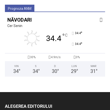
Prognoza ANM
NĂVODARI
Cer Senin
°
34.4
°
C
34.4
°
34.4
30%
4.9m/s
0%
VIN
S
D
LUN
MAR
34
°
34
°
30
°
29
°
31
°
ALEGEREA EDITORULUI