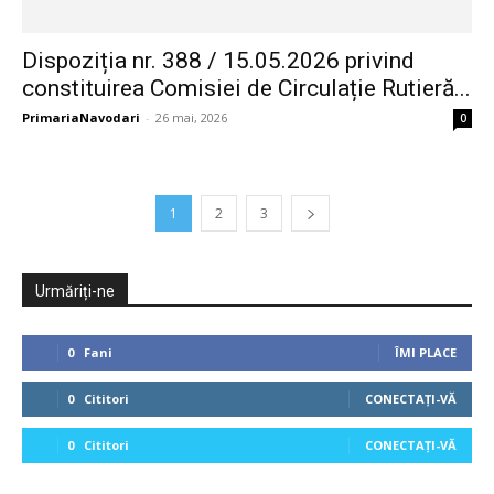
Dispoziția nr. 388 / 15.05.2026 privind
constituirea Comisiei de Circulație Rutieră...
PrimariaNavodari
-
26 mai, 2026
0
1
2
3
Urmăriți-ne
0
Fani
ÎMI PLACE
0
Cititori
CONECTAȚI-VĂ
0
Cititori
CONECTAȚI-VĂ