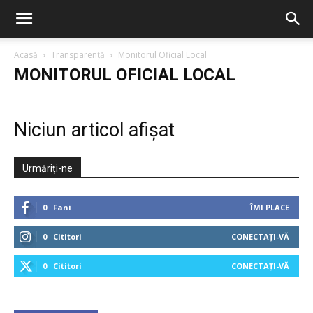
Acasă
Transparență
Monitorul Oficial Local
MONITORUL OFICIAL LOCAL
Niciun articol afișat
Urmăriți-ne
0
Fani
ÎMI PLACE
0
Cititori
CONECTAȚI-VĂ
0
Cititori
CONECTAȚI-VĂ