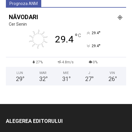
Prognoza ANM
NĂVODARI
Cer Senin
°
29.4
°
C
29.4
°
29.4
27%
4.8m/s
0%
LUN
MAR
MIE
J
VIN
29
°
32
°
31
°
27
°
26
°
ALEGEREA EDITORULUI