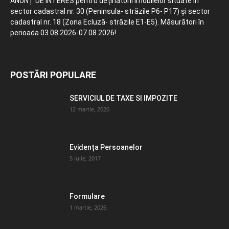
ANUNȚ DE INTERES pentru deținătorii imobilelor situate în
sector cadastral nr. 30 (Peninsula- străzile P6- P17) și sector
cadastral nr. 18 (Zona Ecluză- străzile E1-E5). Măsurători în
perioada 03.08.2026-07.08.2026!
POSTĂRI POPULARE
SERVICIUL DE TAXE SI IMPOZITE
12 martie, 2020
Evidența Persoanelor
5 iulie, 2017
Formulare
1 martie, 2026