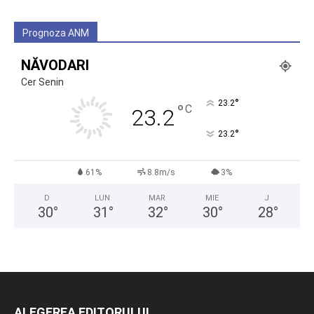
Prognoza ANM
NĂVODARI
Cer Senin
°
23.2
°
C
23.2
°
23.2
61%
8.8m/s
3%
D
LUN
MAR
MIE
J
30
°
31
°
32
°
30
°
28
°
ALEGEREA EDITORULUI