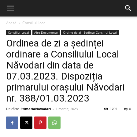
Acasă
Consiliul Local
Consiliul Local
Alte Documente
Ordine de zi - Ședințe Consiliul Local
Ordinea de zi a ședinței
ordinare a Consiliului Local
Năvodari din data de
07.03.2023. Dispoziția
primarului orașului Năvodari
nr. 388/01.03.2023
De către
PrimariaNavodari
-
1 martie, 2023
1705
0