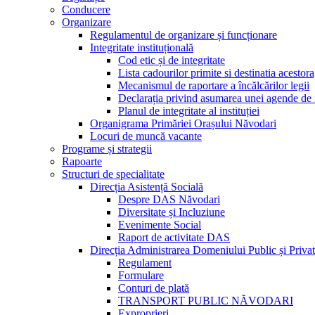
Conducere
Organizare
Regulamentul de organizare și funcționare
Integritate instituțională
Cod etic și de integritate
Lista cadourilor primite si destinatia acesto
Mecanismul de raportare a încălcărilor legii
Declarația privind asumarea unei agende de i
Planul de integritate al instituției
Organigrama Primăriei Orașului Năvodari
Locuri de muncă vacante
Programe și strategii
Rapoarte
Structuri de specialitate
Direcția Asistență Socială
Despre DAS Năvodari
Diversitate și Incluziune
Evenimente Social
Raport de activitate DAS
Direcția Administrarea Domeniului Public și Privat
Regulament
Formulare
Conturi de plată
TRANSPORT PUBLIC NĂVODARI
Exproprieri