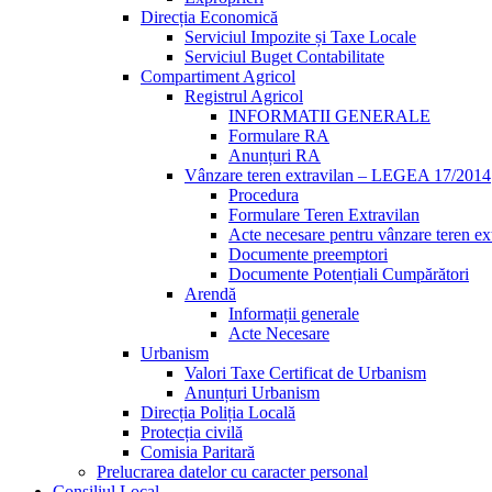
Direcția Economică
Serviciul Impozite și Taxe Locale
Serviciul Buget Contabilitate
Compartiment Agricol
Registrul Agricol
INFORMATII GENERALE
Formulare RA
Anunțuri RA
Vânzare teren extravilan – LEGEA 17/2014
Procedura
Formulare Teren Extravilan
Acte necesare pentru vânzare teren ex
Documente preemptori
Documente Potențiali Cumpărători
Arendă
Informații generale
Acte Necesare
Urbanism
Valori Taxe Certificat de Urbanism
Anunțuri Urbanism
Direcția Poliția Locală
Protecția civilă
Comisia Paritară
Prelucrarea datelor cu caracter personal
Consiliul Local