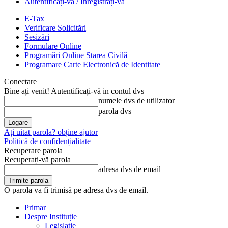
Autentificați-vă / Înregistrați-vă
E-Tax
Verificare Solicitări
Sesizări
Formulare Online
Programări Online Starea Civilă
Programare Carte Electronică de Identitate
Conectare
Bine ați venit! Autentificați-vă in contul dvs
numele dvs de utilizator
parola dvs
Ați uitat parola? obține ajutor
Politică de confidențialitate
Recuperare parola
Recuperați-vă parola
adresa dvs de email
O parola va fi trimisă pe adresa dvs de email.
Primar
Despre Instituție
Legislație