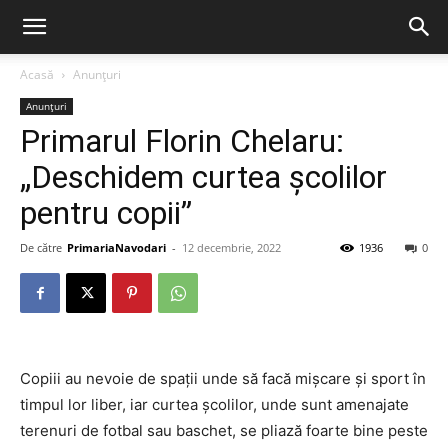
Acasă
Anunțuri
Anunțuri
Primarul Florin Chelaru:
„Deschidem curtea școlilor
pentru copii”
De către
PrimariaNavodari
-
12 decembrie, 2022
1936
0
Copiii au nevoie de spații unde să facă mișcare și sport în
timpul lor liber, iar curtea școlilor, unde sunt amenajate
terenuri de fotbal sau baschet, se pliază foarte bine peste