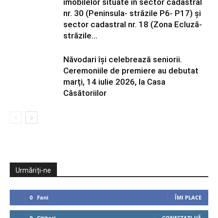
imobilelor situate în sector cadastral
nr. 30 (Peninsula- străzile P6- P17) și
sector cadastral nr. 18 (Zona Ecluză-
străzile...
Năvodari își celebrează seniorii.
Ceremoniile de premiere au debutat
marți, 14 iulie 2026, la Casa
Căsătoriilor
Urmăriți-ne
0
Fani
ÎMI PLACE
0
Cititori
CONECTAȚI-VĂ