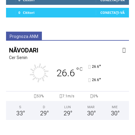
0
Cititori
CONECTAȚI-VĂ
Prognoza ANM
NĂVODARI
Cer Senin
°
26.6
°
C
26.6
°
26.6
53%
7.1m/s
0%
S
D
LUN
MAR
MIE
33
°
29
°
29
°
30
°
30
°