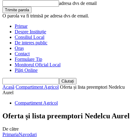
adresa dvs de email
O parola va fi trimisă pe adresa dvs de email.
Primar
Despre Instituție
Consiliul Local
De interes public
Oraș
Contact
Formulare Tip
Monitorul Oficial Local
Plăți Online
Acasă
Compartiment Agricol
Oferta și lista preemptori Nedelcu
Aurel
Compartiment Agricol
Oferta și lista preemptori Nedelcu Aurel
De către
PrimariaNavodari