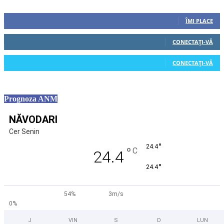
Urmăriți-ne
0
Fani
ÎMI PLACE
0
Cititori
CONECTAȚI-VĂ
0
Cititori
CONECTAȚI-VĂ
Prognoza ANM
NĂVODARI
Cer Senin
°
24.4
°
C
24.4
°
24.4
54%
3m/s
0%
J
VIN
S
D
LUN