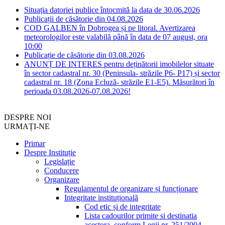
Situația datoriei publice întocmită la data de 30.06.2026
Publicații de căsătorie din 04.08.2026
COD GALBEN în Dobrogea și pe litoral. Avertizarea
meteorologilor este valabilă până în data de 07 august, ora
10:00
Publicație de căsătorie din 03.08.2026
ANUNȚ DE INTERES pentru deținătorii imobilelor situate
în sector cadastral nr. 30 (Peninsula- străzile P6- P17) și sector
cadastral nr. 18 (Zona Ecluză- străzile E1-E5). Măsurători în
perioada 03.08.2026-07.08.2026!
DESPRE NOI
URMAȚI-NE
Primar
Despre Instituție
Legislație
Conducere
Organizare
Regulamentul de organizare și funcționare
Integritate instituțională
Cod etic și de integritate
Lista cadourilor primite si destinatia
acestora, conform Legii nr. 251/2004