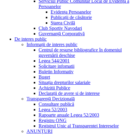
Serviciul Public Comunitar Local de Evidența a
Persoanelor
Evidența Persoanelor
Publicații de căsătorie
Starea Civilă
Club Sportiv Navodari
Guvernanță Corporativă
De interes public
Informații de interes public
Centrul de resurse bibliografice în domeniul
guvernării deschise
Legea 544/2001
Solicitare infomatii
Buletin Informativ
Buget
Situația drepturilor salariale
Achizitii Publice
Declarații de avere si de interese
Transparență Decizională
Consultare publică
Legea 52/2003
Rapoarte anuale Legea 52/2003
Registru ONG
Registrul Unic al Transparentei Intereselor
ANUNȚURI