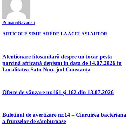
PrimariaNavodari
ARTICOLE SIMILARE
DE LA ACELAȘI AUTOR
Atenționare fitosanitară despre un focar pesta
porcină africană depistat in data de 14.07.2026 in
Localitatea Satu Nou, jud Constanța
Oferte de vânzare nr.161 și 162 din 13.07.2026
Buletinul de avertizare nr.14 – Ciuruirea bacteriana
a frunzelor de sâmburoase