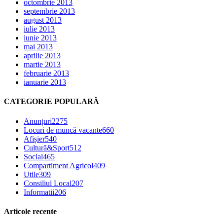
octombrie 2013
septembrie 2013
august 2013
iulie 2013
iunie 2013
mai 2013
aprilie 2013
martie 2013
februarie 2013
ianuarie 2013
CATEGORIE POPULARĂ
Anunțuri
2275
Locuri de muncă vacante
660
Afișier
540
Cultură&Sport
512
Social
465
Compartiment Agricol
409
Utile
309
Consiliul Local
207
Informatii
206
Articole recente