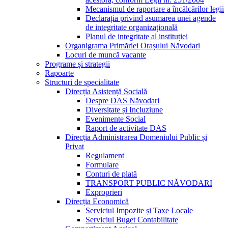
Mecanismul de raportare a încălcărilor legii
Declarația privind asumarea unei agende
de integritate organizațională
Planul de integritate al instituției
Organigrama Primăriei Orașului Năvodari
Locuri de muncă vacante
Programe și strategii
Rapoarte
Structuri de specialitate
Direcția Asistență Socială
Despre DAS Năvodari
Diversitate și Incluziune
Evenimente Social
Raport de activitate DAS
Direcția Administrarea Domeniului Public și
Privat
Regulament
Formulare
Conturi de plată
TRANSPORT PUBLIC NĂVODARI
Exproprieri
Direcția Economică
Serviciul Impozite și Taxe Locale
Serviciul Buget Contabilitate