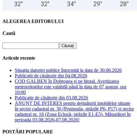
32
°
32
°
34
°
29
°
28
°
ALEGEREA EDITORULUI
Caută
Articole recente
Situația datoriei publice întocmită la data de 30.06.2026
Publicații de căsătorie din 04.08.2026
COD GALBEN în Dobrogea și pe litoral. Avertizarea
meteorologilor este valabilă până în data de 07 august, ora
10:00
Publicație de căsătorie din 03.08.2026
ANUNȚ DE INTERES pentru deținătorii imobilelor situate
în sector cadastral nr. 30 (Peninsula- străzile P6- P17) și sector
cadastral nr. 18 (Zona Ecluză- străzile E1-E5). Măsurători în
perioada 03.08.2026-07.08.2026!
POSTĂRI POPULARE