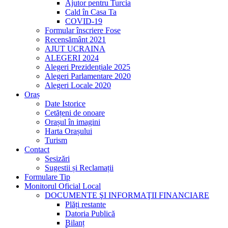
Ajutor pentru Turcia
Cald în Casa Ta
COVID-19
Formular înscriere Fose
Recensământ 2021
AJUT UCRAINA
ALEGERI 2024
Alegeri Prezidențiale 2025
Alegeri Parlamentare 2020
Alegeri Locale 2020
Oraș
Date Istorice
Cetățeni de onoare
Orașul în imagini
Harta Orașului
Turism
Contact
Sesizări
Sugestii și Reclamații
Formulare Tip
Monitorul Oficial Local
DOCUMENTE ŞI INFORMAŢII FINANCIARE
Plăți restante
Datoria Publică
Bilanț