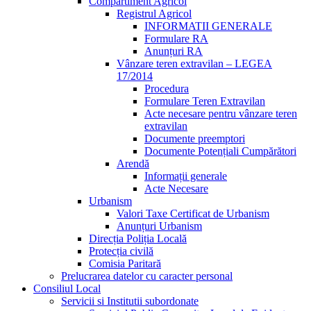
Compartiment Agricol
Registrul Agricol
INFORMATII GENERALE
Formulare RA
Anunțuri RA
Vânzare teren extravilan – LEGEA
17/2014
Procedura
Formulare Teren Extravilan
Acte necesare pentru vânzare teren
extravilan
Documente preemptori
Documente Potențiali Cumpărători
Arendă
Informații generale
Acte Necesare
Urbanism
Valori Taxe Certificat de Urbanism
Anunțuri Urbanism
Direcția Poliția Locală
Protecția civilă
Comisia Paritară
Prelucrarea datelor cu caracter personal
Consiliul Local
Servicii si Institutii subordonate