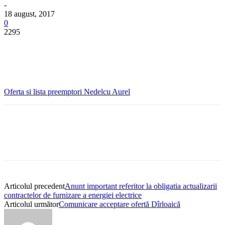
-
18 august, 2017
0
2295
Oferta si lista preemptori Nedelcu Aurel
Articolul precedent
Anunt important referitor la obligatia actualizarii
contractelor de furnizare a energiei electrice
Articolul următor
Comunicare acceptare ofertă Dîrloaică