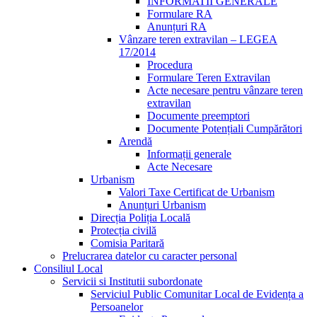
INFORMATII GENERALE
Formulare RA
Anunțuri RA
Vânzare teren extravilan – LEGEA
17/2014
Procedura
Formulare Teren Extravilan
Acte necesare pentru vânzare teren
extravilan
Documente preemptori
Documente Potențiali Cumpărători
Arendă
Informații generale
Acte Necesare
Urbanism
Valori Taxe Certificat de Urbanism
Anunțuri Urbanism
Direcția Poliția Locală
Protecția civilă
Comisia Paritară
Prelucrarea datelor cu caracter personal
Consiliul Local
Servicii si Institutii subordonate
Serviciul Public Comunitar Local de Evidența a
Persoanelor