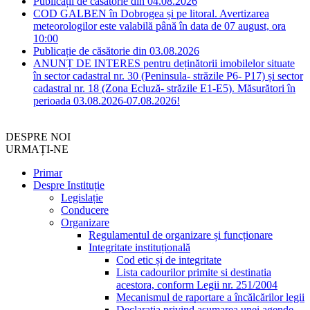
Publicații de căsătorie din 04.08.2026
COD GALBEN în Dobrogea și pe litoral. Avertizarea
meteorologilor este valabilă până în data de 07 august, ora
10:00
Publicație de căsătorie din 03.08.2026
ANUNȚ DE INTERES pentru deținătorii imobilelor situate
în sector cadastral nr. 30 (Peninsula- străzile P6- P17) și sector
cadastral nr. 18 (Zona Ecluză- străzile E1-E5). Măsurători în
perioada 03.08.2026-07.08.2026!
DESPRE NOI
URMAȚI-NE
Primar
Despre Instituție
Legislație
Conducere
Organizare
Regulamentul de organizare și funcționare
Integritate instituțională
Cod etic și de integritate
Lista cadourilor primite si destinatia
acestora, conform Legii nr. 251/2004
Mecanismul de raportare a încălcărilor legii
Declarația privind asumarea unei agende