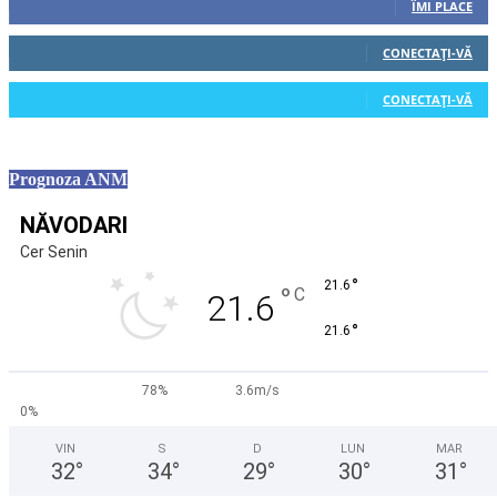
ÎMI PLACE
0
Cititori
CONECTAȚI-VĂ
0
Cititori
CONECTAȚI-VĂ
Prognoza ANM
NĂVODARI
Cer Senin
°
21.6
°
C
21.6
°
21.6
78%
3.6m/s
0%
VIN
S
D
LUN
MAR
32
°
34
°
29
°
30
°
31
°