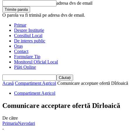
adresa dvs de email
O parola va fi trimisă pe adresa dvs de email.
Primar
Despre Instituție
Consiliul Local
De interes public
Oraș
Contact
Formulare Tip
Monitorul Oficial Local
Plăți Online
Acasă
Compartiment Agricol
Comunicare acceptare ofertă Dîrloaică
Compartiment Agricol
Comunicare acceptare ofertă Dîrloaică
De către
PrimariaNavodari
-