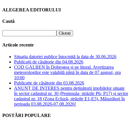
ALEGEREA EDITORULUI
Caută
Articole recente
Situația datoriei publice întocmită la data de 30.06.2026
Publicații de căsătorie din 04.08.2026
COD GALBEN în Dobrogea și pe litoral. Avertizarea
meteorologilor este valabilă până în data de 07 august, ora
10:00
Publicație de căsătorie din 03.08.2026
ANUNȚ DE INTERES pentru deținătorii imobilelor situate
în sector cadastral nr. 30 (Peninsula- străzile P6- P17) și sector
cadastral nr. 18 (Zona Ecluză- străzile E1-E5). Măsurători în
perioada 03.08.2026-07.08.2026!
POSTĂRI POPULARE