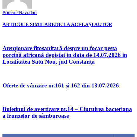
PrimariaNavodari
ARTICOLE SIMILARE
DE LA ACELAȘI AUTOR
Atenționare fitosanitară despre un focar pesta
porcină africană depistat in data de 14.07.2026 in
Localitatea Satu Nou, jud Constanța
Oferte de vânzare nr.161 și 162 din 13.07.2026
Buletinul de avertizare nr.14 – Ciuruirea bacteriana
a frunzelor de sâmburoase
Urmăriți-ne
0
Fani