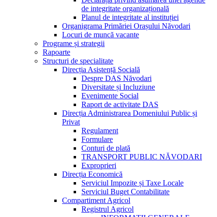
de integritate organizațională
Planul de integritate al instituției
Organigrama Primăriei Orașului Năvodari
Locuri de muncă vacante
Programe și strategii
Rapoarte
Structuri de specialitate
Direcția Asistență Socială
Despre DAS Năvodari
Diversitate și Incluziune
Evenimente Social
Raport de activitate DAS
Direcția Administrarea Domeniului Public și
Privat
Regulament
Formulare
Conturi de plată
TRANSPORT PUBLIC NĂVODARI
Exproprieri
Direcția Economică
Serviciul Impozite și Taxe Locale
Serviciul Buget Contabilitate
Compartiment Agricol
Registrul Agricol