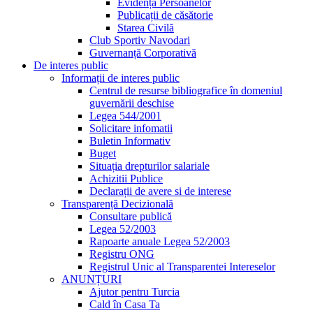
Evidența Persoanelor
Publicații de căsătorie
Starea Civilă
Club Sportiv Navodari
Guvernanță Corporativă
De interes public
Informații de interes public
Centrul de resurse bibliografice în domeniul
guvernării deschise
Legea 544/2001
Solicitare infomatii
Buletin Informativ
Buget
Situația drepturilor salariale
Achizitii Publice
Declarații de avere si de interese
Transparență Decizională
Consultare publică
Legea 52/2003
Rapoarte anuale Legea 52/2003
Registru ONG
Registrul Unic al Transparentei Intereselor
ANUNȚURI
Ajutor pentru Turcia
Cald în Casa Ta