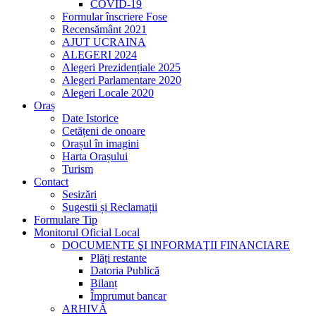
COVID-19
Formular înscriere Fose
Recensământ 2021
AJUT UCRAINA
ALEGERI 2024
Alegeri Prezidențiale 2025
Alegeri Parlamentare 2020
Alegeri Locale 2020
Oraș
Date Istorice
Cetățeni de onoare
Orașul în imagini
Harta Orașului
Turism
Contact
Sesizări
Sugestii și Reclamații
Formulare Tip
Monitorul Oficial Local
DOCUMENTE ŞI INFORMAŢII FINANCIARE
Plăți restante
Datoria Publică
Bilanț
Împrumut bancar
ARHIVĂ