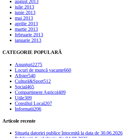
august 2013
iulie 2013
iunie 2013
mai 2013
aprilie 2013
martie 2013
februarie 2013
ianuarie 2013
CATEGORIE POPULARĂ
Anunțuri
2275
Locuri de muncă vacante
660
Afișier
540
Cultură&Sport
512
Social
465
Compartiment Agricol
409
Utile
309
Consiliul Local
207
Informatii
206
Articole recente
Situația datoriei publice întocmită la data de 30.06.2026