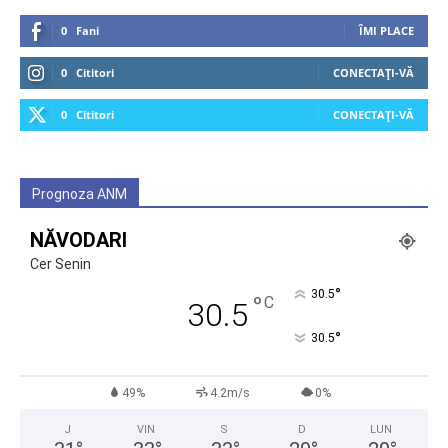
0
Fani
ÎMI PLACE
0
Cititori
CONECTAȚI-VĂ
0
Cititori
CONECTAȚI-VĂ
Prognoza ANM
NĂVODARI
Cer Senin
°
30.5
°
C
30.5
°
30.5
49%
4.2m/s
0%
J
VIN
S
D
LUN