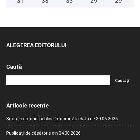
31
°
33
°
33
°
29
°
29
°
ALEGEREA EDITORULUI
Caută
Articole recente
Situația datoriei publice întocmită la data de 30.06.2026
Publicații de căsătorie din 04.08.2026