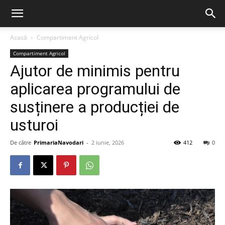
Acasă
Compartiment Agricol
Compartiment Agricol
Ajutor de minimis pentru
aplicarea programului de
susținere a producției de
usturoi
De către
PrimariaNavodari
-
2 iunie, 2026
412
0