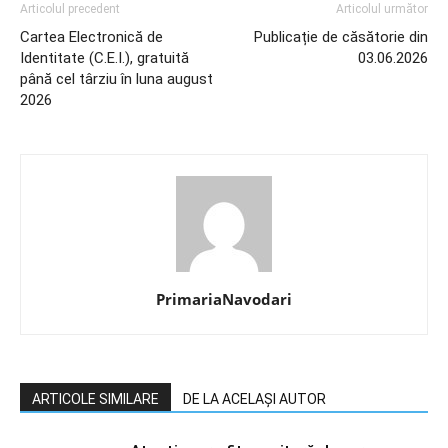
Articolul precedent
Articolul următor
Cartea Electronică de
Publicație de căsătorie din
Identitate (C.E.I.), gratuită
03.06.2026
până cel târziu în luna august
2026
PrimariaNavodari
ARTICOLE SIMILARE
DE LA ACELAȘI AUTOR