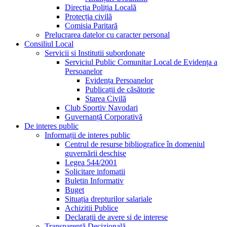
Direcția Poliția Locală
Protecția civilă
Comisia Paritară
Prelucrarea datelor cu caracter personal
Consiliul Local
Servicii si Institutii subordonate
Serviciul Public Comunitar Local de Evidența a
Persoanelor
Evidența Persoanelor
Publicații de căsătorie
Starea Civilă
Club Sportiv Navodari
Guvernanță Corporativă
De interes public
Informații de interes public
Centrul de resurse bibliografice în domeniul
guvernării deschise
Legea 544/2001
Solicitare infomatii
Buletin Informativ
Buget
Situația drepturilor salariale
Achizitii Publice
Declarații de avere si de interese
Transparență Decizională