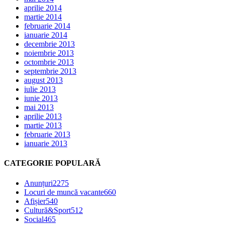
aprilie 2014
martie 2014
februarie 2014
ianuarie 2014
decembrie 2013
noiembrie 2013
octombrie 2013
septembrie 2013
august 2013
iulie 2013
iunie 2013
mai 2013
aprilie 2013
martie 2013
februarie 2013
ianuarie 2013
CATEGORIE POPULARĂ
Anunțuri
2275
Locuri de muncă vacante
660
Afișier
540
Cultură&Sport
512
Social
465