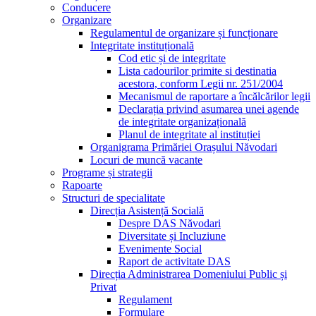
Conducere
Organizare
Regulamentul de organizare și funcționare
Integritate instituțională
Cod etic și de integritate
Lista cadourilor primite si destinatia
acestora, conform Legii nr. 251/2004
Mecanismul de raportare a încălcărilor legii
Declarația privind asumarea unei agende
de integritate organizațională
Planul de integritate al instituției
Organigrama Primăriei Orașului Năvodari
Locuri de muncă vacante
Programe și strategii
Rapoarte
Structuri de specialitate
Direcția Asistență Socială
Despre DAS Năvodari
Diversitate și Incluziune
Evenimente Social
Raport de activitate DAS
Direcția Administrarea Domeniului Public și
Privat
Regulament
Formulare