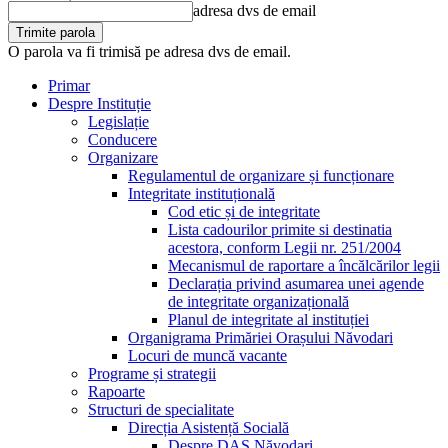
adresa dvs de email
O parola va fi trimisă pe adresa dvs de email.
Primar
Despre Instituție
Legislație
Conducere
Organizare
Regulamentul de organizare și funcționare
Integritate instituțională
Cod etic și de integritate
Lista cadourilor primite si destinatia
acestora, conform Legii nr. 251/2004
Mecanismul de raportare a încălcărilor legii
Declarația privind asumarea unei agende
de integritate organizațională
Planul de integritate al instituției
Organigrama Primăriei Orașului Năvodari
Locuri de muncă vacante
Programe și strategii
Rapoarte
Structuri de specialitate
Direcția Asistență Socială
Despre DAS Năvodari