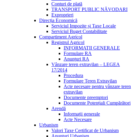
Conturi de plată
TRANSPORT PUBLIC NĂVODARI
Exproprieri
Direcția Economică
Serviciul Impozite și Taxe Locale
Serviciul Buget Contabilitate
Compartiment Agricol
Registrul Agricol
INFORMATII GENERALE
Formulare RA
Anunțuri RA
Vânzare teren extravilan – LEGEA
17/2014
Procedura
Formulare Teren Extravilan
Acte necesare pentru vânzare teren
extravilan
Documente preemptori
Documente Potențiali Cumpărători
Arendă
Informații generale
Acte Necesare
Urbanism
Valori Taxe Certificat de Urbanism
Anunțuri Urbanism