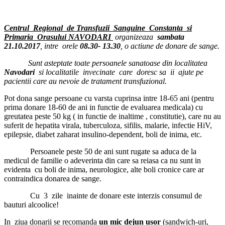
Centrul Regional de Transfuzii Sanguine Constanta si
Primaria Orasului NAVODARI
organizeaza
sambata
21.10.2017
, intre orele
08.30- 13.30
, o actiune de donare de sange.
Sunt asteptate toate persoanele sanatoase din localitatea
Navodari
si localitatile invecinate care doresc sa ii ajute pe
pacientii care au nevoie de tratament transfuzional.
Pot dona sange persoane cu varsta cuprinsa intre 18-65 ani (pentru
prima donare 18-60 de ani in functie de evaluarea medicala) cu
greutatea peste 50 kg ( in functie de inaltime , constitutie), care nu au
suferit de hepatita virala, tuberculoza, sifilis, malarie, infectie HiV,
epilepsie, diabet zaharat insulino-dependent, boli de inima, etc.
Persoanele peste 50 de ani sunt rugate sa aduca de la
medicul de familie o adeverinta din care sa reiasa ca nu sunt in
evidenta cu boli de inima, neurologice, alte boli cronice care ar
contraindica donarea de sange.
Cu 3 zile inainte de donare este interzis consumul de
bauturi alcoolice!
In ziua donarii se recomanda
un mic dejun usor
(sandwich-uri,