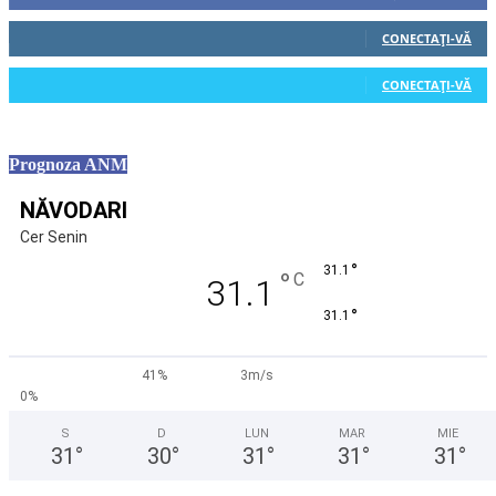
0
Cititori
CONECTAȚI-VĂ
0
Cititori
CONECTAȚI-VĂ
Prognoza ANM
NĂVODARI
Cer Senin
°
31.1
°
C
31.1
°
31.1
41%
3m/s
0%
S
D
LUN
MAR
MIE
31
°
30
°
31
°
31
°
31
°