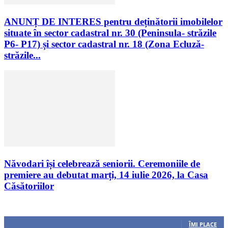
ANUNȚ DE INTERES pentru deținătorii imobilelor
situate în sector cadastral nr. 30 (Peninsula- străzile
P6- P17) și sector cadastral nr. 18 (Zona Ecluză-
străzile...
Năvodari își celebrează seniorii. Ceremoniile de
premiere au debutat marți, 14 iulie 2026, la Casa
Căsătoriilor
Urmăriți-ne
0
Fani
ÎMI PLACE