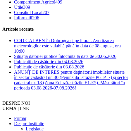
Compartiment Agricol
409
Utile
309
Consiliul Local
207
Informatii
206
Articole recente
COD GALBEN în Dobrogea și pe litoral. Avertizarea
meteorologilor este valabilă până în data de 08 august, ora
10:00
Situația datoriei publice întocmită la data de 30.06.2026
Publicații de căsătorie din 04.08.2026
Publicație de căsătorie din 03.08.2026
ANUNȚ DE INTERES pentru deținătorii imobilelor situate
în sector cadastral nr. 30 (Peninsula- străzile P6- P17) și sector
cadastral nr. 18 (Zona Ecluză- străzile E1-E5). Măsurători în
perioada 03.08.2026-07.08.2026!
DESPRE NOI
URMAȚI-NE
Primar
Despre Instituție
Legislație