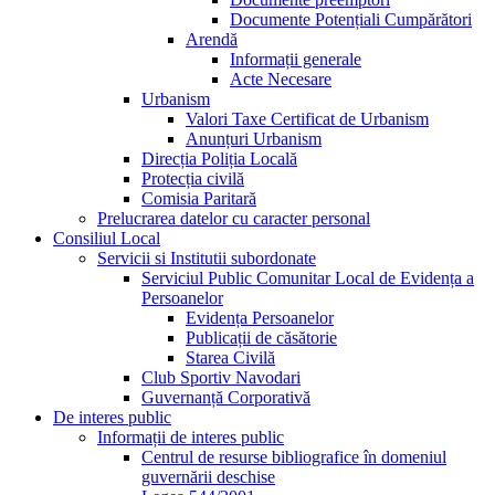
Documente Potențiali Cumpărători
Arendă
Informații generale
Acte Necesare
Urbanism
Valori Taxe Certificat de Urbanism
Anunțuri Urbanism
Direcția Poliția Locală
Protecția civilă
Comisia Paritară
Prelucrarea datelor cu caracter personal
Consiliul Local
Servicii si Institutii subordonate
Serviciul Public Comunitar Local de Evidența a
Persoanelor
Evidența Persoanelor
Publicații de căsătorie
Starea Civilă
Club Sportiv Navodari
Guvernanță Corporativă
De interes public
Informații de interes public
Centrul de resurse bibliografice în domeniul
guvernării deschise