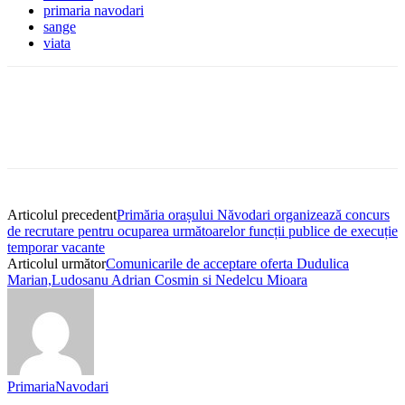
primaria navodari
sange
viata
Articolul precedent
Primăria orașului Năvodari organizează concurs
de recrutare pentru ocuparea următoarelor funcții publice de execuție
temporar vacante
Articolul următor
Comunicarile de acceptare oferta Dudulica
Marian,Ludosanu Adrian Cosmin si Nedelcu Mioara
PrimariaNavodari