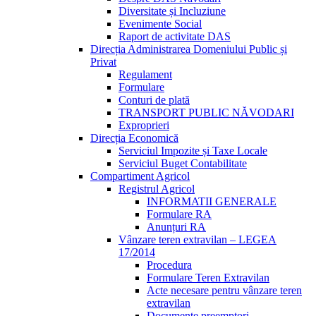
Diversitate și Incluziune
Evenimente Social
Raport de activitate DAS
Direcția Administrarea Domeniului Public și
Privat
Regulament
Formulare
Conturi de plată
TRANSPORT PUBLIC NĂVODARI
Exproprieri
Direcția Economică
Serviciul Impozite și Taxe Locale
Serviciul Buget Contabilitate
Compartiment Agricol
Registrul Agricol
INFORMATII GENERALE
Formulare RA
Anunțuri RA
Vânzare teren extravilan – LEGEA
17/2014
Procedura
Formulare Teren Extravilan
Acte necesare pentru vânzare teren
extravilan
Documente preemptori