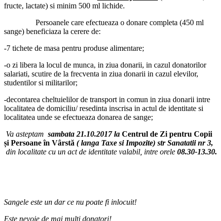
fructe, lactate) si minim 500 ml lichide.
Persoanele care efectueaza o donare completa (450 ml
sange) beneficiaza la cerere de:
-7 tichete de masa pentru produse alimentare;
-o zi libera la locul de munca, in ziua donarii, in cazul donatorilor
salariati, scutire de la frecventa in ziua donarii in cazul elevilor,
studentilor si militarilor;
-decontarea cheltuielilor de transport in comun in ziua donarii intre
localitatea de domiciliu/ resedinta inscrisa in actul de identitate si
localitatea unde se efectueaza donarea de sange;
Va asteptam
sambata 21.10.2017 la
Centrul de Zi pentru Copii
și Persoane în
Vârstă
( langa Taxe si Impozite) str Sanatatii nr 3,
din localitate cu un act de identitate valabil, intre orele
08.30-13.30
.
Sangele este un dar ce nu poate fi inlocuit!
Este nevoie de mai multi donatori!