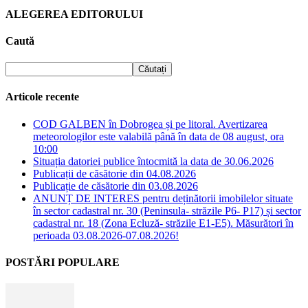
ALEGEREA EDITORULUI
Caută
Articole recente
COD GALBEN în Dobrogea și pe litoral. Avertizarea
meteorologilor este valabilă până în data de 08 august, ora
10:00
Situația datoriei publice întocmită la data de 30.06.2026
Publicații de căsătorie din 04.08.2026
Publicație de căsătorie din 03.08.2026
ANUNȚ DE INTERES pentru deținătorii imobilelor situate
în sector cadastral nr. 30 (Peninsula- străzile P6- P17) și sector
cadastral nr. 18 (Zona Ecluză- străzile E1-E5). Măsurători în
perioada 03.08.2026-07.08.2026!
POSTĂRI POPULARE