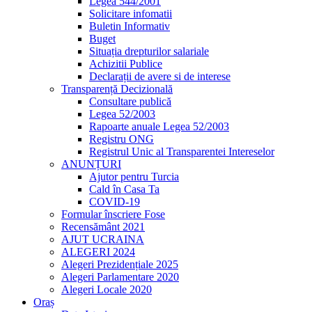
Legea 544/2001
Solicitare infomatii
Buletin Informativ
Buget
Situația drepturilor salariale
Achizitii Publice
Declarații de avere si de interese
Transparență Decizională
Consultare publică
Legea 52/2003
Rapoarte anuale Legea 52/2003
Registru ONG
Registrul Unic al Transparentei Intereselor
ANUNȚURI
Ajutor pentru Turcia
Cald în Casa Ta
COVID-19
Formular înscriere Fose
Recensământ 2021
AJUT UCRAINA
ALEGERI 2024
Alegeri Prezidențiale 2025
Alegeri Parlamentare 2020
Alegeri Locale 2020
Oraș