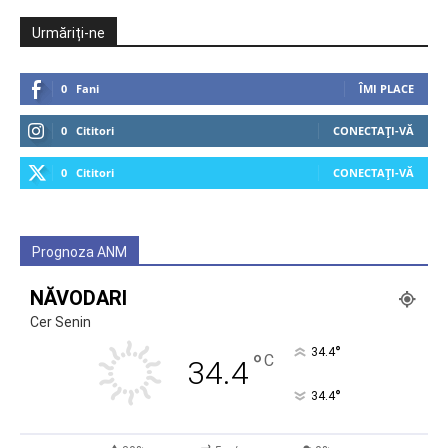
Urmăriți-ne
0
Fani
ÎMI PLACE
0
Cititori
CONECTAȚI-VĂ
0
Cititori
CONECTAȚI-VĂ
Prognoza ANM
NĂVODARI
Cer Senin
°
34.4
°
C
34.4
°
34.4