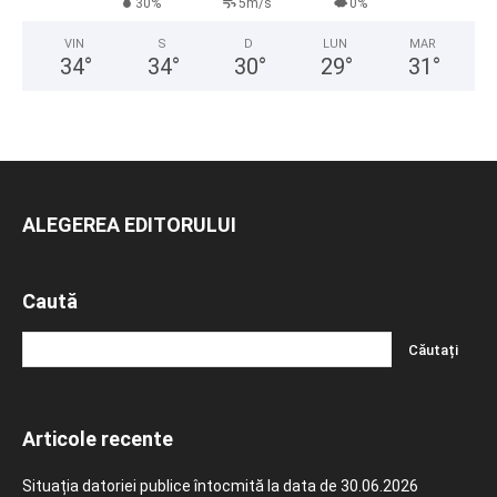
30%
5m/s
0%
VIN
S
D
LUN
MAR
34
°
34
°
30
°
29
°
31
°
ALEGEREA EDITORULUI
Caută
Articole recente
Situația datoriei publice întocmită la data de 30.06.2026