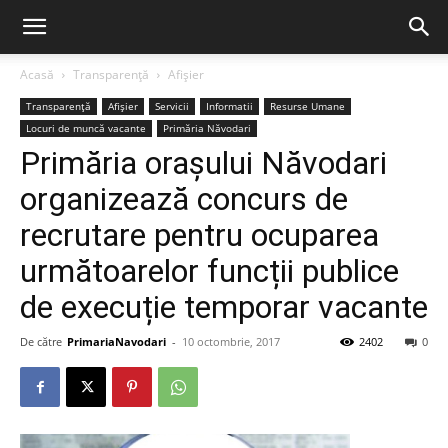
Acasă
Transparență
Afișier
Transparență
Afișier
Servicii
Informatii
Resurse Umane
Locuri de muncă vacante
Primăria Năvodari
Primăria orașului Năvodari
organizează concurs de
recrutare pentru ocuparea
următoarelor funcții publice
de execuție temporar vacante
De către
PrimariaNavodari
-
10 octombrie, 2017
2402
0