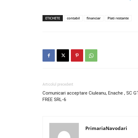
ETICHETE
contabil
financiar
Plati restante
Articolul precedent
Comunicari acceptare Ciuleanu, Enache , SC G
FREE SRL-6
PrimariaNavodari