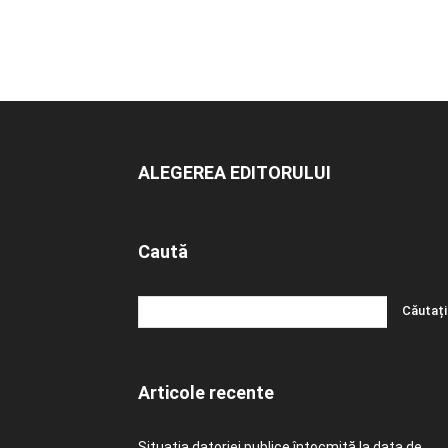
ALEGEREA EDITORULUI
Caută
Articole recente
Situația datoriei publice întocmită la data de