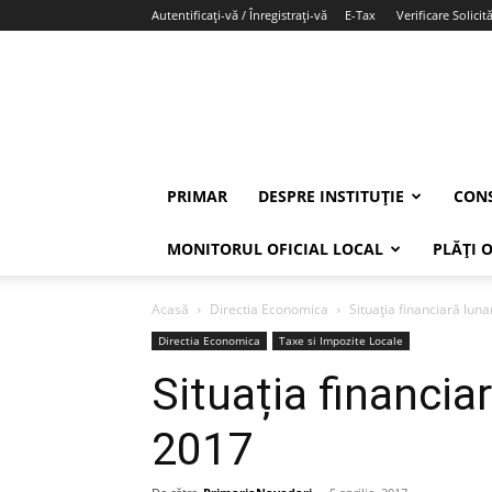
Autentificați-vă / Înregistrați-vă
E-Tax
Verificare Solicită
PRIMAR
DESPRE INSTITUȚIE
CONS
MONITORUL OFICIAL LOCAL
PLĂȚI 
Acasă
Directia Economica
Situația financiară lun
Directia Economica
Taxe si Impozite Locale
Situația financia
2017