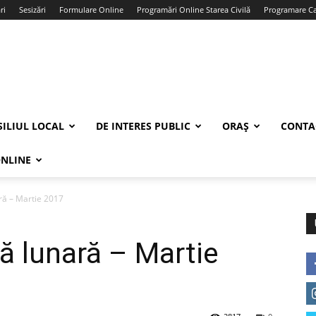
ri
Sesizări
Formulare Online
Programări Online Starea Civilă
Programare Car
ILIUL LOCAL
DE INTERES PUBLIC
ORAȘ
CONTA
ONLINE
ară – Martie 2017
ră lunară – Martie