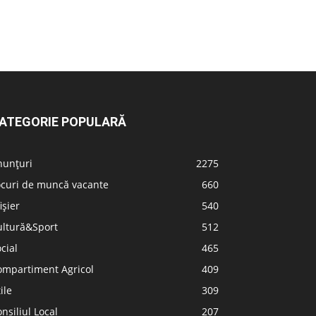
ATEGORIE POPULARĂ
nunțuri
2275
ocuri de muncă vacante
660
ișier
540
ultură&Sport
512
cial
465
ompartiment Agricol
409
ile
309
nsiliul Local
207