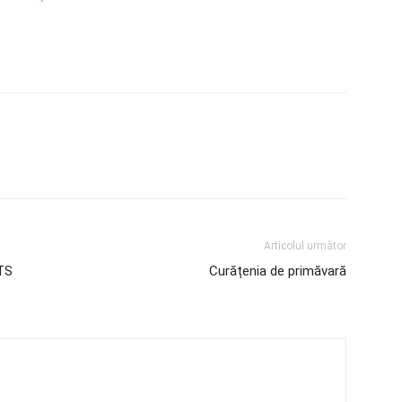
Articolul următor
TS
Curățenia de primăvară