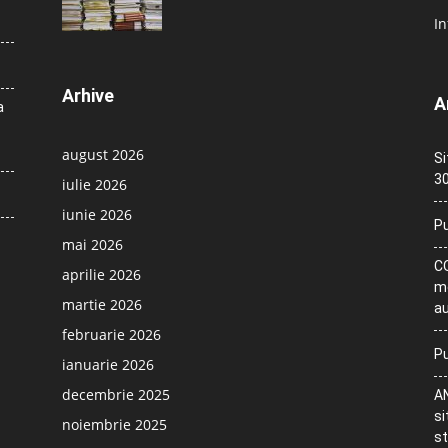
In
Arhive
A
a
august 2026
Si
30
iulie 2026
iunie 2026
Pu
mai 2026
CO
aprilie 2026
me
martie 2026
au
februarie 2026
Pu
ianuarie 2026
decembrie 2025
AN
si
noiembrie 2025
st