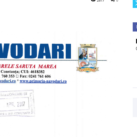
2817
0