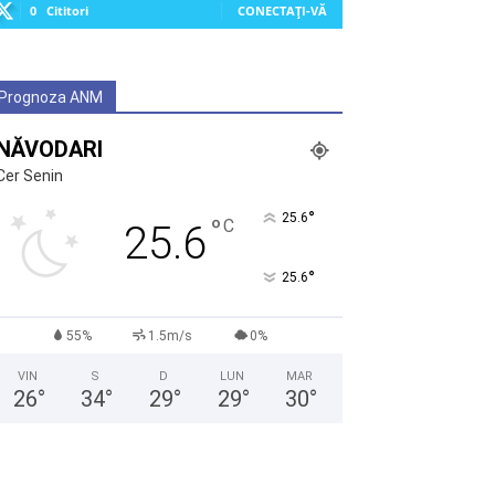
0
Cititori
CONECTAȚI-VĂ
Prognoza ANM
NĂVODARI
Cer Senin
°
25.6
°
C
25.6
°
25.6
55%
1.5m/s
0%
VIN
S
D
LUN
MAR
26
°
34
°
29
°
29
°
30
°