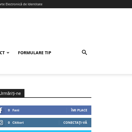
te Electronică de Identitate
CT
FORMULARE TIP
Urmăriți-ne
0
Fani
ÎMI PLACE
0
Cititori
CONECTAȚI-VĂ