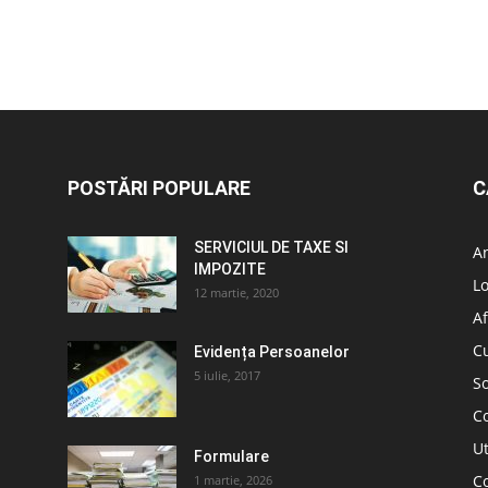
POSTĂRI POPULARE
C
SERVICIUL DE TAXE SI
A
IMPOZITE
L
12 martie, 2020
Af
C
Evidența Persoanelor
5 iulie, 2017
So
C
Ut
Formulare
Co
1 martie, 2026