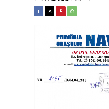
De către
PrimariaNavodari
-
5 aprilie, 2017