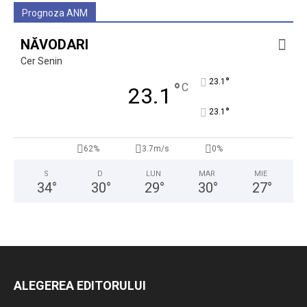
Prognoza ANM
NĂVODARI
Cer Senin
°
23.1
°
C
23.1
°
23.1
62%
3.7m/s
0%
S
D
LUN
MAR
MIE
34
°
30
°
29
°
30
°
27
°
ALEGEREA EDITORULUI