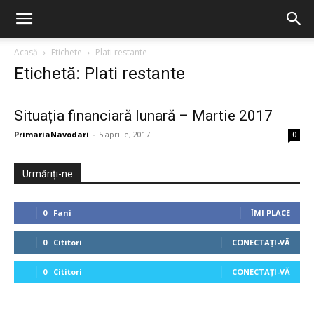
Acasă
Etichete
Plati restante
Etichetă: Plati restante
Situația financiară lunară – Martie 2017
PrimariaNavodari
-
5 aprilie, 2017
0
Urmăriți-ne
0
Fani
ÎMI PLACE
0
Cititori
CONECTAȚI-VĂ
0
Cititori
CONECTAȚI-VĂ