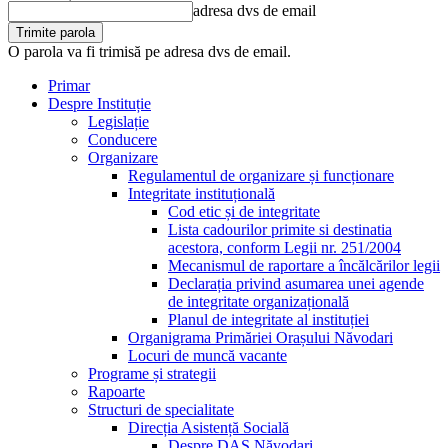
adresa dvs de email
O parola va fi trimisă pe adresa dvs de email.
Primar
Despre Instituție
Legislație
Conducere
Organizare
Regulamentul de organizare și funcționare
Integritate instituțională
Cod etic și de integritate
Lista cadourilor primite si destinatia
acestora, conform Legii nr. 251/2004
Mecanismul de raportare a încălcărilor legii
Declarația privind asumarea unei agende
de integritate organizațională
Planul de integritate al instituției
Organigrama Primăriei Orașului Năvodari
Locuri de muncă vacante
Programe și strategii
Rapoarte
Structuri de specialitate
Direcția Asistență Socială
Despre DAS Năvodari