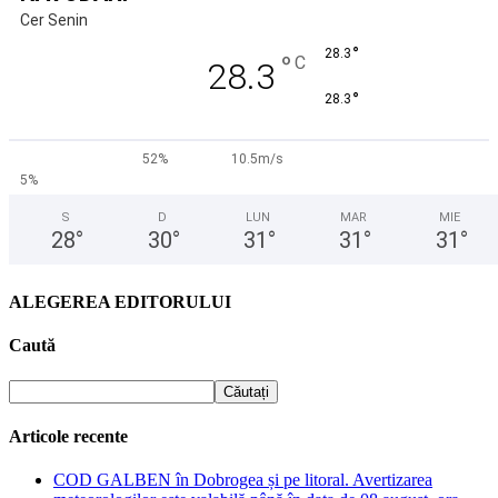
Cer Senin
°
28.3
°
C
28.3
°
28.3
52%
10.5m/s
5%
S
D
LUN
MAR
MIE
28
°
30
°
31
°
31
°
31
°
ALEGEREA EDITORULUI
Caută
Articole recente
COD GALBEN în Dobrogea și pe litoral. Avertizarea