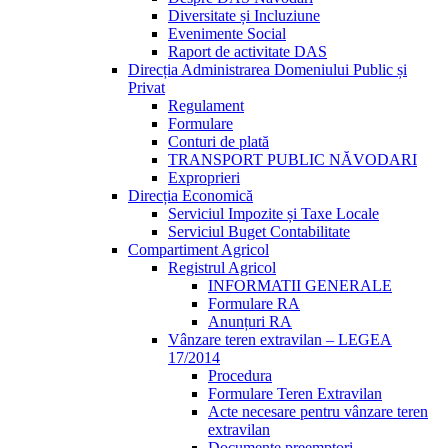
Diversitate și Incluziune
Evenimente Social
Raport de activitate DAS
Direcția Administrarea Domeniului Public și
Privat
Regulament
Formulare
Conturi de plată
TRANSPORT PUBLIC NĂVODARI
Exproprieri
Direcția Economică
Serviciul Impozite și Taxe Locale
Serviciul Buget Contabilitate
Compartiment Agricol
Registrul Agricol
INFORMATII GENERALE
Formulare RA
Anunțuri RA
Vânzare teren extravilan – LEGEA
17/2014
Procedura
Formulare Teren Extravilan
Acte necesare pentru vânzare teren
extravilan
Documente preemptori