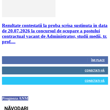
Rezultate contestatii la proba scrisa sustinuta in data
de 20.07.2026 la concursul de ocupare a postului
contractual vacant de Administrator, studii medii, tr.
prof....
Urmăriți-ne
0
Fani
ÎMI PLACE
0
Cititori
CONECTAȚI-VĂ
0
Cititori
CONECTAȚI-VĂ
Prognoza ANM
NĂVODARI