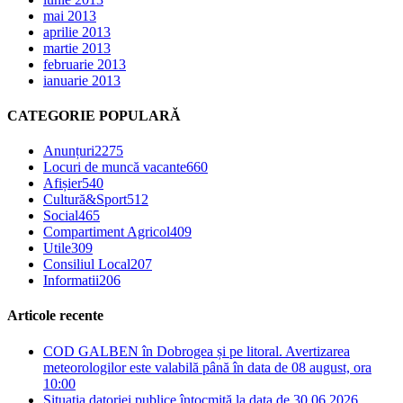
mai 2013
aprilie 2013
martie 2013
februarie 2013
ianuarie 2013
CATEGORIE POPULARĂ
Anunțuri
2275
Locuri de muncă vacante
660
Afișier
540
Cultură&Sport
512
Social
465
Compartiment Agricol
409
Utile
309
Consiliul Local
207
Informatii
206
Articole recente
COD GALBEN în Dobrogea și pe litoral. Avertizarea
meteorologilor este valabilă până în data de 08 august, ora
10:00
Situația datoriei publice întocmită la data de 30.06.2026