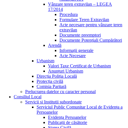
Vânzare teren extravilan – LEGEA
17/2014
Procedura
Formulare Teren Extravilan
Acte necesare pentru vânzare teren
extravilan
Documente preemptori
Documente Potențiali Cumpărători
Arendă
Informații generale
Acte Necesare
Urbanism
Valori Taxe Certificat de Urbanism
Anunțuri Urbanism
Direcția Poliția Locală
Protecția civilă
Comisia Paritară
Prelucrarea datelor cu caracter personal
Consiliul Local
Servicii si Institutii subordonate
Serviciul Public Comunitar Local de Evidența a
Persoanelor
Evidența Persoanelor
Publicații de căsătorie
Starea Civilă