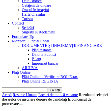
Date Istorice
Cetățeni de onoare
Orașul în imagini
Harta Orașului
Turism
Contact
Sesizări
Sugestii și Reclamații
Formulare Tip
Monitorul Oficial Local
DOCUMENTE ŞI INFORMAŢII FINANCIARE
Plăți restante
Datoria Publică
Bilanț
Împrumut bancar
ARHIVĂ
Plăți Online
Plăți Online – Verificare ROL E-tax
Plăți Online REGISTA
Acasă
Resurse Umane
Locuri de muncă vacante
Rezultatul selecției
dosarelor de înscriere depuse de candidați la concursul de
promovare,...