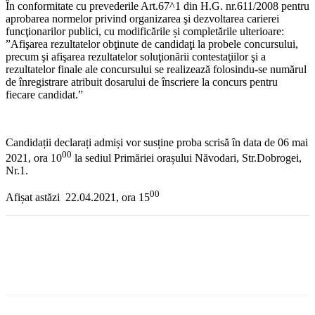
În conformitate cu prevederile Art.67^1 din H.G. nr.611/2008 pentru
aprobarea normelor privind organizarea şi dezvoltarea carierei
funcţionarilor publici, cu modificările și completările ulterioare:
”Afişarea rezultatelor obţinute de candidaţi la probele concursului,
precum şi afişarea rezultatelor soluţionării contestaţiilor şi a
rezultatelor finale ale concursului se realizează folosindu-se numărul
de înregistrare atribuit dosarului de înscriere la concurs pentru
fiecare candidat.”
Candidații declarați admiși vor susține proba scrisă în data de 06 mai
00
2021, ora 10
la sediul Primăriei orașului Năvodari, Str.Dobrogei,
Nr.1.
00
Afișat astăzi 22.04.2021, ora 15