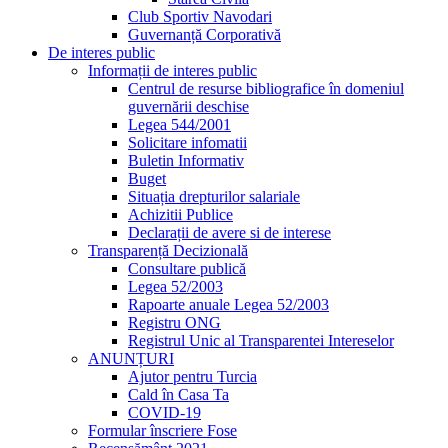
Club Sportiv Navodari
Guvernanță Corporativă
De interes public
Informații de interes public
Centrul de resurse bibliografice în domeniul
guvernării deschise
Legea 544/2001
Solicitare infomatii
Buletin Informativ
Buget
Situația drepturilor salariale
Achizitii Publice
Declarații de avere si de interese
Transparență Decizională
Consultare publică
Legea 52/2003
Rapoarte anuale Legea 52/2003
Registru ONG
Registrul Unic al Transparentei Intereselor
ANUNȚURI
Ajutor pentru Turcia
Cald în Casa Ta
COVID-19
Formular înscriere Fose