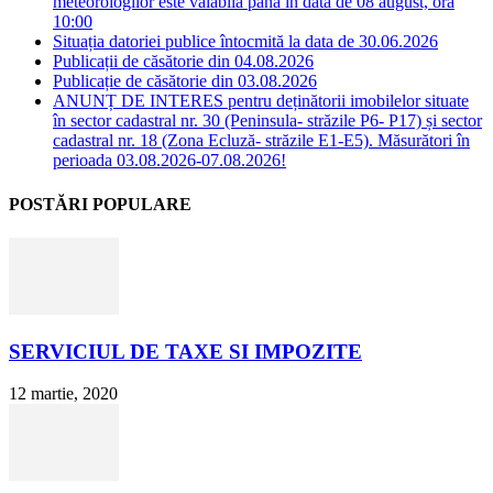
meteorologilor este valabilă până în data de 08 august, ora
10:00
Situația datoriei publice întocmită la data de 30.06.2026
Publicații de căsătorie din 04.08.2026
Publicație de căsătorie din 03.08.2026
ANUNȚ DE INTERES pentru deținătorii imobilelor situate
în sector cadastral nr. 30 (Peninsula- străzile P6- P17) și sector
cadastral nr. 18 (Zona Ecluză- străzile E1-E5). Măsurători în
perioada 03.08.2026-07.08.2026!
POSTĂRI POPULARE
SERVICIUL DE TAXE SI IMPOZITE
12 martie, 2020