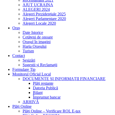
Recensământ 2021
AJUT UCRAINA
ALEGERI 2024
Alegeri Prezidențiale 2025
Alegeri Parlamentare 2020
Alegeri Locale 2020
Oraș
Date Istorice
Cetățeni de onoare
Orașul în imagini
Harta Orașului
Turism
Contact
Sesizări
Sugestii și Reclamații
Formulare Tip
Monitorul Oficial Local
DOCUMENTE ŞI INFORMAŢII FINANCIARE
Plăți restante
Datoria Publică
Bilanț
Împrumut bancar
ARHIVĂ
Plăți Online
Plăți Online – Verificare ROL E-tax