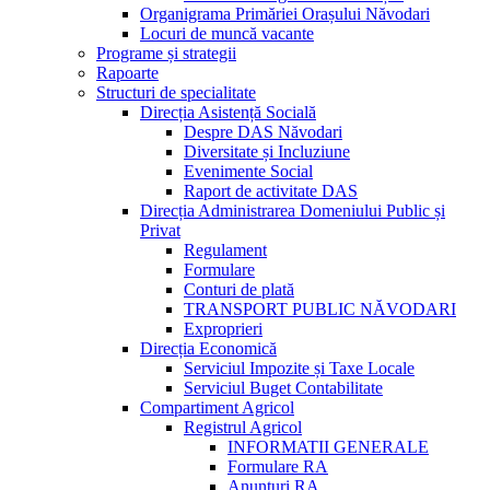
Organigrama Primăriei Orașului Năvodari
Locuri de muncă vacante
Programe și strategii
Rapoarte
Structuri de specialitate
Direcția Asistență Socială
Despre DAS Năvodari
Diversitate și Incluziune
Evenimente Social
Raport de activitate DAS
Direcția Administrarea Domeniului Public și
Privat
Regulament
Formulare
Conturi de plată
TRANSPORT PUBLIC NĂVODARI
Exproprieri
Direcția Economică
Serviciul Impozite și Taxe Locale
Serviciul Buget Contabilitate
Compartiment Agricol
Registrul Agricol
INFORMATII GENERALE
Formulare RA
Anunțuri RA