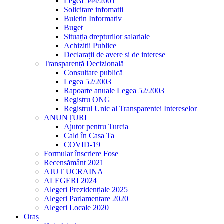
Legea 544/2001
Solicitare infomatii
Buletin Informativ
Buget
Situația drepturilor salariale
Achizitii Publice
Declarații de avere si de interese
Transparență Decizională
Consultare publică
Legea 52/2003
Rapoarte anuale Legea 52/2003
Registru ONG
Registrul Unic al Transparentei Intereselor
ANUNȚURI
Ajutor pentru Turcia
Cald în Casa Ta
COVID-19
Formular înscriere Fose
Recensământ 2021
AJUT UCRAINA
ALEGERI 2024
Alegeri Prezidențiale 2025
Alegeri Parlamentare 2020
Alegeri Locale 2020
Oraș