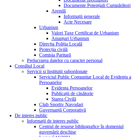
Documente Potențiali Cumpărători
Arendă
Informații generale
Acte Necesare
Urbanism
Valori Taxe Certificat de Urbanism
Anunțuri Urbanism
Direcția Poliția Locală
Protecția civilă
Comisia Paritară
Prelucrarea datelor cu caracter personal
Consiliul Local
Servicii si Institutii subordonate
Serviciul Public Comunitar Local de Evidența a
Persoanelor
Evidența Persoanelor
Publicații de căsătorie
Starea Civilă
Club Sportiv Navodari
Guvernanță Corporativă
De interes public
Informații de interes public
Centrul de resurse bibliografice în domeniul
guvernării deschise