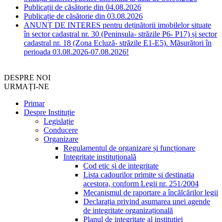
Publicații de căsătorie din 04.08.2026
Publicație de căsătorie din 03.08.2026
ANUNȚ DE INTERES pentru deținătorii imobilelor situate
în sector cadastral nr. 30 (Peninsula- străzile P6- P17) și sector
cadastral nr. 18 (Zona Ecluză- străzile E1-E5). Măsurători în
perioada 03.08.2026-07.08.2026!
DESPRE NOI
URMAȚI-NE
Primar
Despre Instituție
Legislație
Conducere
Organizare
Regulamentul de organizare și funcționare
Integritate instituțională
Cod etic și de integritate
Lista cadourilor primite si destinatia
acestora, conform Legii nr. 251/2004
Mecanismul de raportare a încălcărilor legii
Declarația privind asumarea unei agende
de integritate organizațională
Planul de integritate al instituției