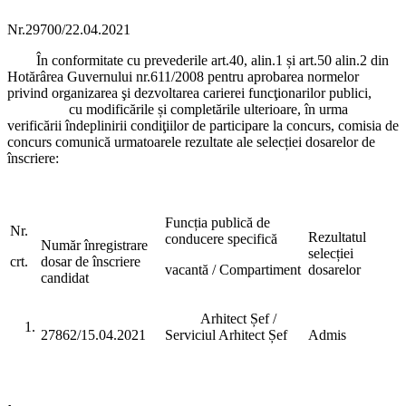
Nr.29700/22.04.2021
În conformitate cu prevederile art.40, alin.1 și art.50 alin.2 din
Hotărârea Guvernului nr.611/2008 pentru aprobarea normelor
privind organizarea şi dezvoltarea carierei funcţionarilor publici,
cu modificările și completările ulterioare, în urma
verificării îndeplinirii condiţiilor de participare la concurs, comisia de
concurs comunică urmatoarele rezultate ale selecției dosarelor de
înscriere:
Funcția publică de
Nr.
Rezultatul
conducere specifică
Număr înregistrare
selecției
crt.
dosar de înscriere
vacantă / Compartiment
dosarelor
candidat
Arhitect Șef /
1.
27862/15.04.2021
Serviciul Arhitect Șef
Admis