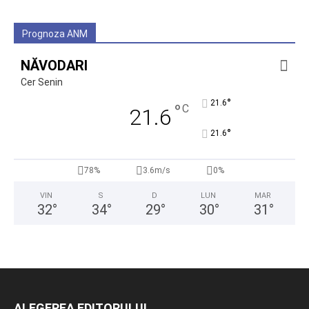
Prognoza ANM
NĂVODARI
Cer Senin
°
21.6
°
C
21.6
°
21.6
78%
3.6m/s
0%
VIN
S
D
LUN
MAR
32
°
34
°
29
°
30
°
31
°
ALEGEREA EDITORULUI