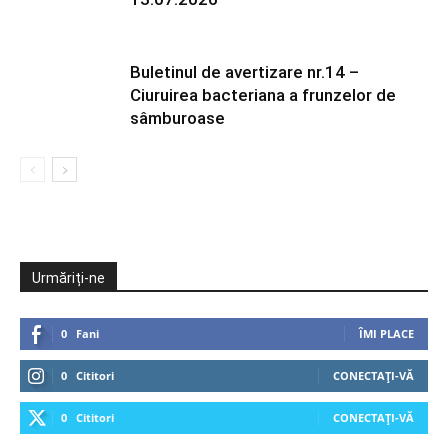
Buletinul de avertizare nr.14 –
Ciuruirea bacteriana a frunzelor de
sâmburoase
Urmăriți-ne
0
Fani
ÎMI PLACE
0
Cititori
CONECTAȚI-VĂ
0
Cititori
CONECTAȚI-VĂ