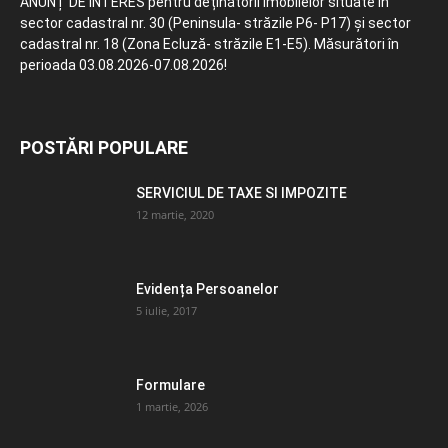
ANUNȚ DE INTERES pentru deținătorii imobilelor situate în
sector cadastral nr. 30 (Peninsula- străzile P6- P17) și sector
cadastral nr. 18 (Zona Ecluză- străzile E1-E5). Măsurători în
perioada 03.08.2026-07.08.2026!
POSTĂRI POPULARE
SERVICIUL DE TAXE SI IMPOZITE
12 martie, 2020
Evidența Persoanelor
5 iulie, 2017
Formulare
1 martie, 2026