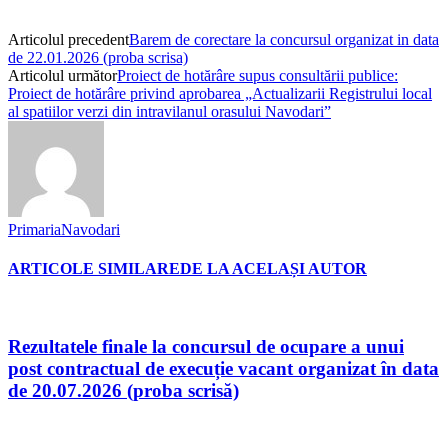
Articolul precedent
Barem de corectare la concursul organizat in data
de 22.01.2026 (proba scrisa)
Articolul următor
Proiect de hotărâre supus consultării publice:
Proiect de hotărâre privind aprobarea „Actualizarii Registrului local
al spatiilor verzi din intravilanul orasului Navodari”
PrimariaNavodari
ARTICOLE SIMILARE
DE LA ACELAȘI AUTOR
Rezultatele finale la concursul de ocupare a unui
post contractual de execuție vacant organizat în data
de 20.07.2026 (proba scrisă)