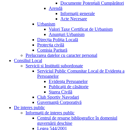
Documente Potențiali Cumpărători
Arendă
Informații generale
Acte Necesare
Urbanism
Valori Taxe Certificat de Urbanism
Anunțuri Urbanism
Direcția Poliția Locală
Protecția civilă
Comisia Paritară
Prelucrarea datelor cu caracter personal
Consiliul Local
Servicii si Institutii subordonate
Serviciul Public Comunitar Local de Evidența a
Persoanelor
Evidența Persoanelor
Publicații de căsătorie
Starea Civilă
Club Sportiv Navodari
Guvernanță Corporativă
De interes public
Informații de interes public
Centrul de resurse bibliografice în domeniul
guvernării deschise
Legea 544/2001