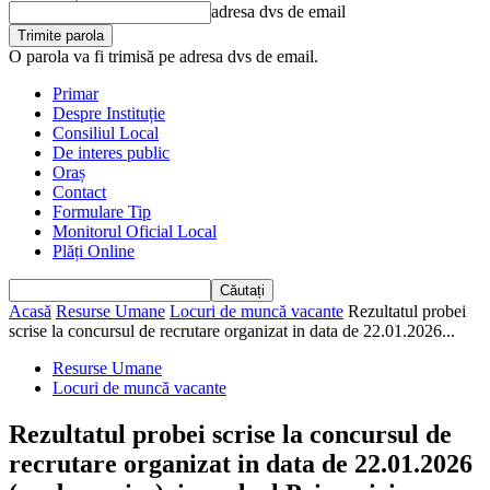
adresa dvs de email
O parola va fi trimisă pe adresa dvs de email.
Primar
Despre Instituție
Consiliul Local
De interes public
Oraș
Contact
Formulare Tip
Monitorul Oficial Local
Plăți Online
Acasă
Resurse Umane
Locuri de muncă vacante
Rezultatul probei
scrise la concursul de recrutare organizat in data de 22.01.2026...
Resurse Umane
Locuri de muncă vacante
Rezultatul probei scrise la concursul de
recrutare organizat in data de 22.01.2026