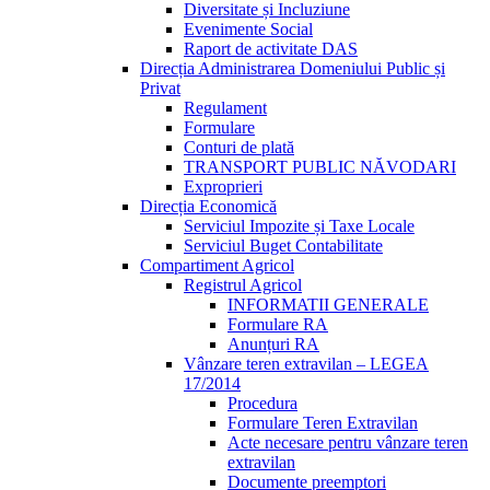
Diversitate și Incluziune
Evenimente Social
Raport de activitate DAS
Direcția Administrarea Domeniului Public și
Privat
Regulament
Formulare
Conturi de plată
TRANSPORT PUBLIC NĂVODARI
Exproprieri
Direcția Economică
Serviciul Impozite și Taxe Locale
Serviciul Buget Contabilitate
Compartiment Agricol
Registrul Agricol
INFORMATII GENERALE
Formulare RA
Anunțuri RA
Vânzare teren extravilan – LEGEA
17/2014
Procedura
Formulare Teren Extravilan
Acte necesare pentru vânzare teren
extravilan
Documente preemptori