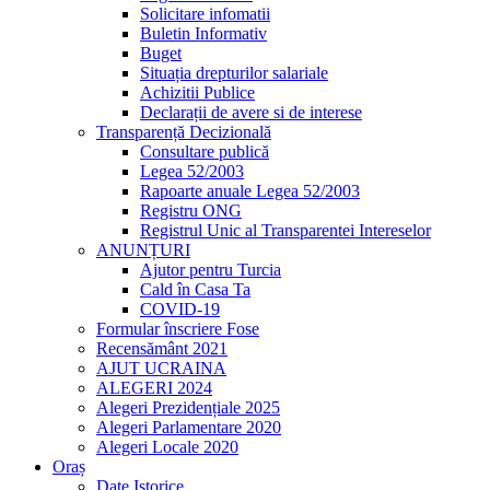
Solicitare infomatii
Buletin Informativ
Buget
Situația drepturilor salariale
Achizitii Publice
Declarații de avere si de interese
Transparență Decizională
Consultare publică
Legea 52/2003
Rapoarte anuale Legea 52/2003
Registru ONG
Registrul Unic al Transparentei Intereselor
ANUNȚURI
Ajutor pentru Turcia
Cald în Casa Ta
COVID-19
Formular înscriere Fose
Recensământ 2021
AJUT UCRAINA
ALEGERI 2024
Alegeri Prezidențiale 2025
Alegeri Parlamentare 2020
Alegeri Locale 2020
Oraș
Date Istorice