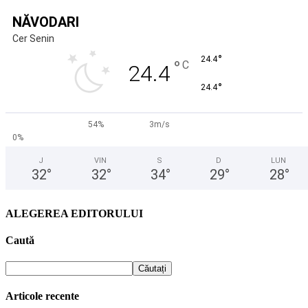
NĂVODARI
Cer Senin
°
24.4
°
C
24.4
°
24.4
54%
3m/s
0%
J
VIN
S
D
LUN
32
°
32
°
34
°
29
°
28
°
ALEGEREA EDITORULUI
Caută
Articole recente