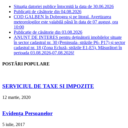
Situația datoriei publice întocmită la data de 30.06.2026
Publicații de căsătorie din 04.08.2026
COD GALBEN în Dobrogea și pe litoral. Avertizarea
meteorologilor este valabilă până în data de 07 august, ora
10:00
Publicație de căsătorie din 03.08.2026
ANUNȚ DE INTERES pentru deținătorii imobilelor situate
în sector cadastral nr. 30 (Peninsula- străzile P6- P17) și sector
cadastral nr. 18 (Zona Ecluză- străzile E1-E5). Măsurători în
perioada 03.08.2026-07.08.2026!
POSTĂRI POPULARE
SERVICIUL DE TAXE SI IMPOZITE
12 martie, 2020
Evidența Persoanelor
5 iulie, 2017