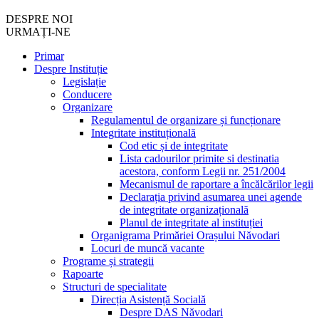
DESPRE NOI
URMAȚI-NE
Primar
Despre Instituție
Legislație
Conducere
Organizare
Regulamentul de organizare și funcționare
Integritate instituțională
Cod etic și de integritate
Lista cadourilor primite si destinatia
acestora, conform Legii nr. 251/2004
Mecanismul de raportare a încălcărilor legii
Declarația privind asumarea unei agende
de integritate organizațională
Planul de integritate al instituției
Organigrama Primăriei Orașului Năvodari
Locuri de muncă vacante
Programe și strategii
Rapoarte
Structuri de specialitate
Direcția Asistență Socială
Despre DAS Năvodari