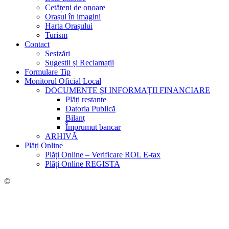
Cetățeni de onoare
Orașul în imagini
Harta Orașului
Turism
Contact
Sesizări
Sugestii și Reclamații
Formulare Tip
Monitorul Oficial Local
DOCUMENTE ŞI INFORMAŢII FINANCIARE
Plăți restante
Datoria Publică
Bilanț
Împrumut bancar
ARHIVĂ
Plăți Online
Plăți Online – Verificare ROL E-tax
Plăți Online REGISTA
©