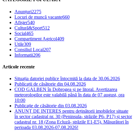
Anunțuri
2275
Locuri de muncă vacante
660
Afișier
540
Cultură&Sport
512
Social
465
Compartiment Agricol
409
Utile
309
Consiliul Local
207
Informatii
206
Articole recente
Situația datoriei publice întocmită la data de 30.06.2026
Publicații de căsătorie din 04.08.2026
COD GALBEN în Dobrogea și pe litoral. Avertizarea
meteorologilor este valabilă până în data de 07 august, ora
10:00
Publicație de căsătorie din 03.08.2026
ANUNȚ DE INTERES pentru deținătorii imobilelor situate
în sector cadastral nr. 30 (Peninsula- străzile P6- P17) și sector
cadastral nr. 18 (Zona Ecluză- străzile E1-E5). Măsurători în
perioada 03.08.2026-07.08.2026!