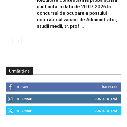
Rezultate contestatii la proba scrisa
sustinuta in data de 20.07.2026 la
concursul de ocupare a postului
contractual vacant de Administrator,
studii medii, tr. prof....
Urmăriți-ne
0
Fani
ÎMI PLACE
0
Cititori
CONECTAȚI-VĂ
0
Cititori
CONECTAȚI-VĂ