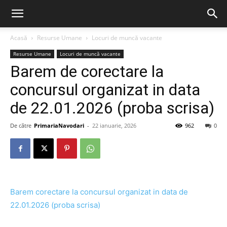
Acasă
Resurse Umane
Locuri de muncă vacante
Resurse Umane
Locuri de muncă vacante
Barem de corectare la
concursul organizat in data
de 22.01.2026 (proba scrisa)
De către
PrimariaNavodari
-
22 ianuarie, 2026
962
0
Barem corectare la concursul organizat in data de
22.01.2026 (proba scrisa)