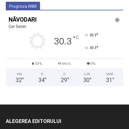
Prognoza ANM
NĂVODARI
Cer Senin
°
30.3
°
C
30.3
°
30.3
55%
6m/s
0%
VIN
S
D
LUN
MAR
32
°
34
°
29
°
30
°
31
°
ALEGEREA EDITORULUI