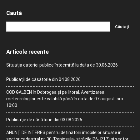
Caută
Articole recente
Situația datoriei publice întocmită la data de 30.06.2026
Publicații de căsătorie din 04.08.2026
COD GALBEN în Dobrogea și pe litoral. Avertizarea
meteorologilor este valabilă până în data de 07 august, ora
10:00
Publicație de căsătorie din 03.08.2026
ANUNȚ DE INTERES pentru deținătorii imobilelor situate în
sector cadastral nr. 30 (Peninsula- străzile P6- P17) și sector