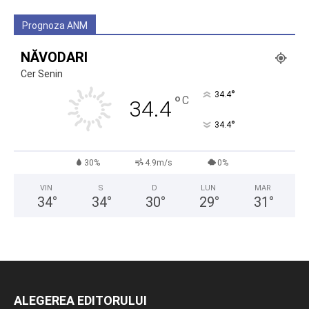
Prognoza ANM
NĂVODARI
Cer Senin
°
34.4
°
C
34.4
°
34.4
30%
4.9m/s
0%
VIN
S
D
LUN
MAR
34
°
34
°
30
°
29
°
31
°
ALEGEREA EDITORULUI