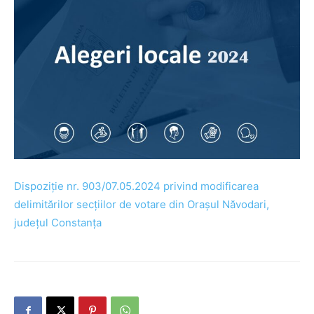
Dispoziție nr. 903/07.05.2024 privind modificarea
delimitărilor secțiilor de votare din Orașul Năvodari,
județul Constanța