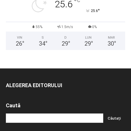
°
C
25.6
°
25.6
55%
1.5m/s
0%
VIN
S
D
LUN
MAR
26
°
34
°
29
°
29
°
30
°
ALEGEREA EDITORULUI
Caută