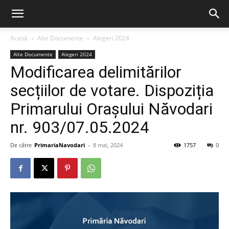
Acasă
Alte Documente
Alegeri 2024
Alte Documente
Alegeri 2024
Modificarea delimitărilor
secțiilor de votare. Dispoziția
Primarului Orașului Năvodari
nr. 903/07.05.2024
De către
PrimariaNavodari
-
8 mai, 2024
1757
0