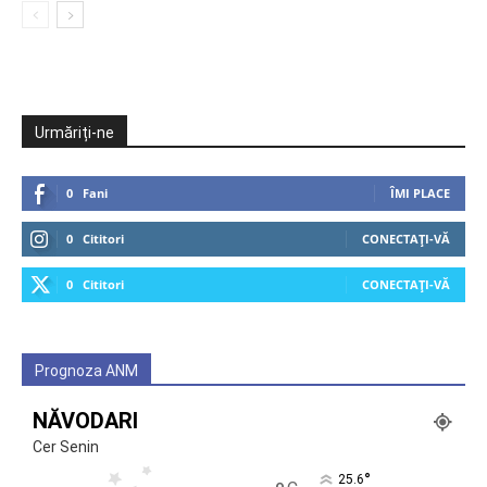
Urmăriți-ne
0
Fani
ÎMI PLACE
0
Cititori
CONECTAȚI-VĂ
0
Cititori
CONECTAȚI-VĂ
Prognoza ANM
NĂVODARI
Cer Senin
°
25.6