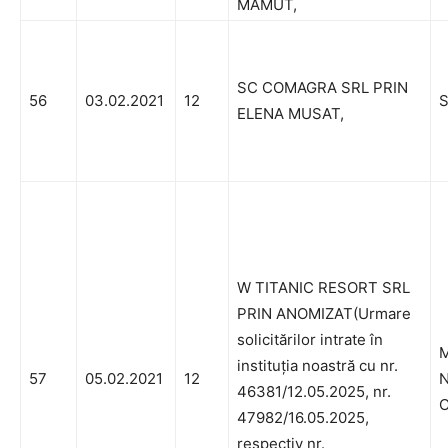
MAMUT,
SC COMAGRA SRL PRIN
56
03.02.2021
12
S
ELENA MUSAT,
W TITANIC RESORT SRL
PRIN ANOMIZAT(Urmare
solicitărilor intrate în
M
instituția noastră cu nr.
57
05.02.2021
12
N
46381/12.05.2025, nr.
C
47982/16.05.2025,
respectiv nr.