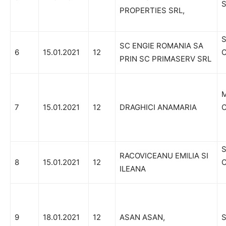
S
PROPERTIES SRL,
S
SC ENGIE ROMANIA SA
6
15.01.2021
12
C
PRIN SC PRIMASERV SRL
M
7
15.01.2021
12
DRAGHICI ANAMARIA
C
S
RACOVICEANU EMILIA SI
8
15.01.2021
12
C
ILEANA
9
18.01.2021
12
ASAN ASAN,
S