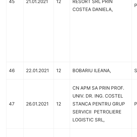
45
21.01.2021
12
RESORT SRL PRIN
P
COSTEA DANIELA,
46
22.01.2021
12
BOBARIU ILEANA,
S
CN APM SA PRIN PROF.
UNIV. DR. ING. COSTEL
47
26.01.2021
12
STANCA PENTRU GRUP
P
SERVICII PETROLIERE
LOGISTIC SRL,