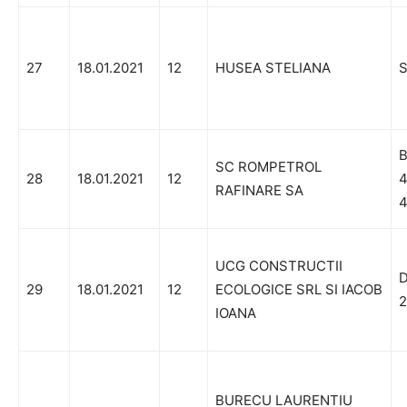
27
18.01.2021
12
HUSEA STELIANA
S
B
SC ROMPETROL
28
18.01.2021
12
4
RAFINARE SA
4
UCG CONSTRUCTII
D
29
18.01.2021
12
ECOLOGICE SRL SI IACOB
2
IOANA
BURECU LAURENTIU