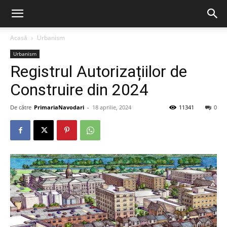
Acasă
Urbanism
Urbanism
Registrul Autorizațiilor de
Construire din 2024
De către
PrimariaNavodari
-
18 aprilie, 2024
11341
0