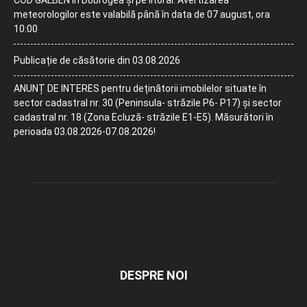
COD GALBEN în Dobrogea și pe litoral. Avertizarea
meteorologilor este valabilă până în data de 07 august, ora
10:00
Publicație de căsătorie din 03.08.2026
ANUNȚ DE INTERES pentru deținătorii imobilelor situate în
sector cadastral nr. 30 (Peninsula- străzile P6- P17) și sector
cadastral nr. 18 (Zona Ecluză- străzile E1-E5). Măsurători în
perioada 03.08.2026-07.08.2026!
DESPRE NOI