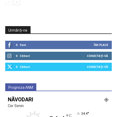
Urmăriți-ne
0
Fani
ÎMI PLACE
0
Cititori
CONECTAȚI-VĂ
0
Cititori
CONECTAȚI-VĂ
Prognoza ANM
NĂVODARI
Cer Senin
°
34.4
C