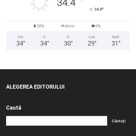
°
34.4
°
34.4
30%
5m/s
0%
VIN
S
D
LUN
MAR
34
°
34
°
30
°
29
°
31
°
ALEGEREA EDITORULUI
Caută