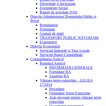
Diversitate și Incluziune
Evenimente Social
Raport de activitate DAS
Direcția Administrarea Domeniului Public și
Privat
Regulament
Formulare
Conturi de plată
TRANSPORT PUBLIC NĂVODARI
Exproprieri
Direcția Economică
Serviciul Impozite și Taxe Locale
Serviciul Buget Contabilitate
Compartiment Agricol
Registrul Agricol
INFORMATII GENERALE
Formulare RA
Anunțuri RA
Vânzare teren extravilan – LEGEA
17/2014
Procedura
Formulare Teren Extravilan
Acte necesare pentru vânzare teren
extravilan
Documente preemptori