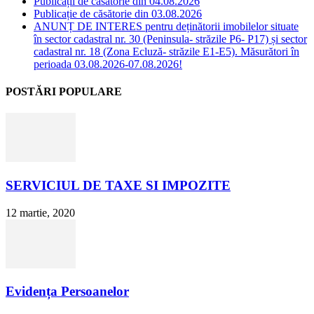
Publicații de căsătorie din 04.08.2026
Publicație de căsătorie din 03.08.2026
ANUNȚ DE INTERES pentru deținătorii imobilelor situate
în sector cadastral nr. 30 (Peninsula- străzile P6- P17) și sector
cadastral nr. 18 (Zona Ecluză- străzile E1-E5). Măsurători în
perioada 03.08.2026-07.08.2026!
POSTĂRI POPULARE
SERVICIUL DE TAXE SI IMPOZITE
12 martie, 2020
Evidența Persoanelor