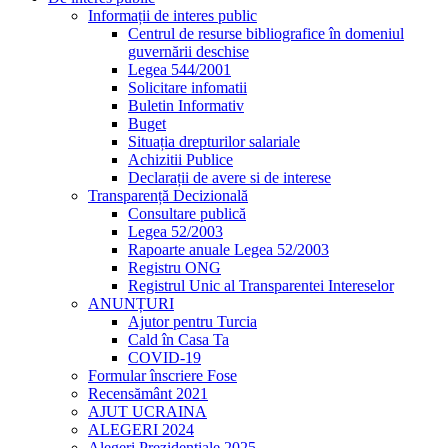
Informații de interes public
Centrul de resurse bibliografice în domeniul
guvernării deschise
Legea 544/2001
Solicitare infomatii
Buletin Informativ
Buget
Situația drepturilor salariale
Achizitii Publice
Declarații de avere si de interese
Transparență Decizională
Consultare publică
Legea 52/2003
Rapoarte anuale Legea 52/2003
Registru ONG
Registrul Unic al Transparentei Intereselor
ANUNȚURI
Ajutor pentru Turcia
Cald în Casa Ta
COVID-19
Formular înscriere Fose
Recensământ 2021
AJUT UCRAINA
ALEGERI 2024
Alegeri Prezidențiale 2025