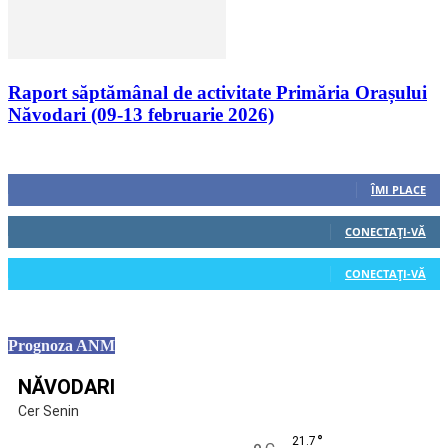
Raport săptămânal de activitate Primăria Orașului
Năvodari (09-13 februarie 2026)
Urmăriți-ne
0
Fani
ÎMI PLACE
0
Cititori
CONECTAȚI-VĂ
0
Cititori
CONECTAȚI-VĂ
Prognoza ANM
NĂVODARI
Cer Senin
°
21.7