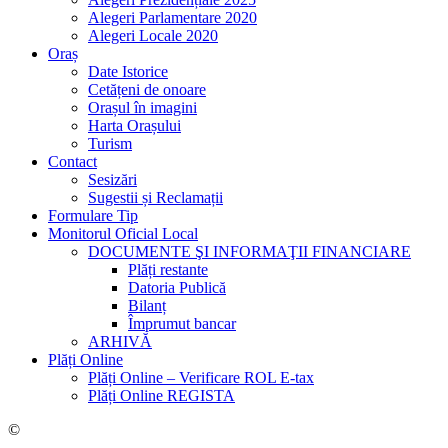
Alegeri Parlamentare 2020
Alegeri Locale 2020
Oraș
Date Istorice
Cetățeni de onoare
Orașul în imagini
Harta Orașului
Turism
Contact
Sesizări
Sugestii și Reclamații
Formulare Tip
Monitorul Oficial Local
DOCUMENTE ŞI INFORMAŢII FINANCIARE
Plăți restante
Datoria Publică
Bilanț
Împrumut bancar
ARHIVĂ
Plăți Online
Plăți Online – Verificare ROL E-tax
Plăți Online REGISTA
©