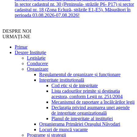
în sector cadastral nr. 30 (Peninsula- străzile P6- P17) și sector
cadastral nr. 18 (Zona Ecluză- străzile E1-E5). Măsurători în
perioada 03.08.2026-07.08.2026!
DESPRE NOI
URMAȚI-NE
Primar
Despre Instituție
Legislație
Conducere
Organizare
Regulamentul de organizare și funcționare
Integritate instituțională
Cod etic și de integritate
Lista cadourilor primite si destinatia
acestora, conform Legii nr. 251/2004
Mecanismul de raportare a încălcărilor legii
Declarația privind asumarea unei agende
de integritate organizațională
Planul de integritate al instituției
Organigrama Primăriei Orașului Năvodari
Locuri de muncă vacante
Programe și strategii