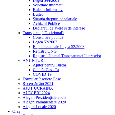
Legea 544/2001
Solicitare infomatii
Buletin Informativ
Buget
Situația drepturilor salariale
Achizitii Publice
Declarații de avere si de interese
Transparență Decizională
Consultare publică
Legea 52/2003
Rapoarte anuale Legea 52/2003
Registru ONG
Registrul Unic al Transparentei Intereselor
ANUNȚURI
Ajutor pentru Turcia
Cald în Casa Ta
COVID-19
Formular înscriere Fose
Recensământ 2021
AJUT UCRAINA
ALEGERI 2024
Alegeri Prezidențiale 2025
Alegeri Parlamentare 2020
Alegeri Locale 2020
Oraș