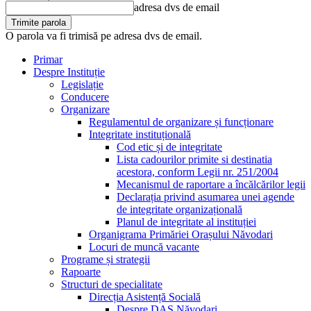
adresa dvs de email
O parola va fi trimisă pe adresa dvs de email.
Primar
Despre Instituție
Legislație
Conducere
Organizare
Regulamentul de organizare și funcționare
Integritate instituțională
Cod etic și de integritate
Lista cadourilor primite si destinatia
acestora, conform Legii nr. 251/2004
Mecanismul de raportare a încălcărilor legii
Declarația privind asumarea unei agende
de integritate organizațională
Planul de integritate al instituției
Organigrama Primăriei Orașului Năvodari
Locuri de muncă vacante
Programe și strategii
Rapoarte
Structuri de specialitate
Direcția Asistență Socială
Despre DAS Năvodari