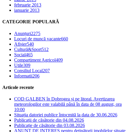
februarie 2013
ianuarie 2013
CATEGORIE POPULARĂ
Anunțuri
2275
Locuri de muncă vacante
660
Afișier
540
Cultură&Sport
512
Social
465
Compartiment Agricol
409
Utile
309
Consiliul Local
207
Informatii
206
Articole recente
COD GALBEN în Dobrogea și pe litoral. Avertizarea
meteorologilor este valabilă până în data de 08 august, ora
10:00
Situația datoriei publice întocmită la data de 30.06.2026
Publicații de căsătorie din 04.08.2026
Publicație de căsătorie din 03.08.2026
ANUNȚ DE INTERES pentru deținătorii imobilelor situate