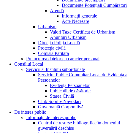
Documente Potențiali Cumpărători
Arendă
Informații generale
Acte Necesare
Urbanism
Valori Taxe Certificat de Urbanism
Anunțuri Urbanism
Direcția Poliția Locală
Protecția civilă
Comisia Paritară
Prelucrarea datelor cu caracter personal
Consiliul Local
Servicii si Institutii subordonate
Serviciul Public Comunitar Local de Evidența a
Persoanelor
Evidența Persoanelor
Publicații de căsătorie
Starea Civilă
Club Sportiv Navodari
Guvernanță Corporativă
De interes public
Informații de interes public
Centrul de resurse bibliografice în domeniul
guvernării deschise