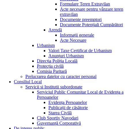
Formulare Teren Extravilan
Acte necesare pentru vânzare teren
extravilan
Documente preemptori
Documente Potențiali Cumpărători
Arendă
Informații generale
Acte Necesare
Urbanism
Valori Taxe Certificat de Urbanism
Anunțuri Urbanism
Direcția Poliția Locală
Protecția civilă
Comisia Paritară
Prelucrarea datelor cu caracter personal
Consiliul Local
Servicii si Institutii subordonate
Serviciul Public Comunitar Local de Evidența a
Persoanelor
Evidența Persoanelor
Publicații de căsătorie
Starea Civilă
Club Sportiv Navodari
Guvernanță Corporativă
De interes public