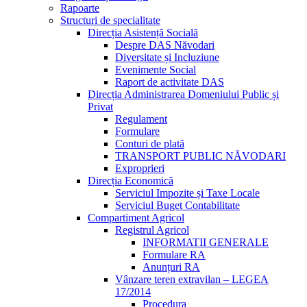
Rapoarte
Structuri de specialitate
Direcția Asistență Socială
Despre DAS Năvodari
Diversitate și Incluziune
Evenimente Social
Raport de activitate DAS
Direcția Administrarea Domeniului Public și
Privat
Regulament
Formulare
Conturi de plată
TRANSPORT PUBLIC NĂVODARI
Exproprieri
Direcția Economică
Serviciul Impozite și Taxe Locale
Serviciul Buget Contabilitate
Compartiment Agricol
Registrul Agricol
INFORMATII GENERALE
Formulare RA
Anunțuri RA
Vânzare teren extravilan – LEGEA
17/2014
Procedura