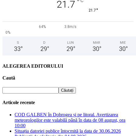
°
C
21.7
°
21.7
64%
3.8m/s
0%
S
D
LUN
MAR
MIE
33
°
29
°
29
°
30
°
30
°
ALEGEREA EDITORULUI
Caută
Articole recente
COD GALBEN în Dobrogea și pe litoral. Avertizarea
meteorologilor este valabilă până în data de 08 august, ora
10:00
Situația datoriei publice întocmită la data de 30.06.2026