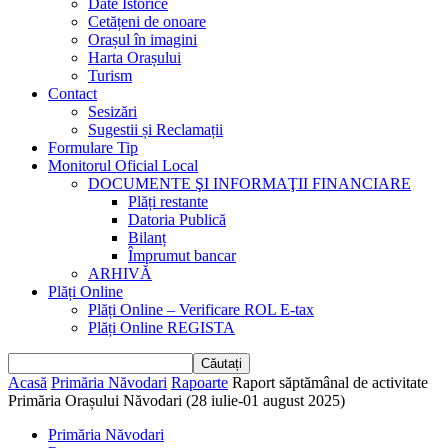
Date Istorice
Cetățeni de onoare
Orașul în imagini
Harta Orașului
Turism
Contact
Sesizări
Sugestii și Reclamații
Formulare Tip
Monitorul Oficial Local
DOCUMENTE ŞI INFORMAŢII FINANCIARE
Plăți restante
Datoria Publică
Bilanț
Împrumut bancar
ARHIVĂ
Plăți Online
Plăți Online – Verificare ROL E-tax
Plăți Online REGISTA
Acasă
Primăria Năvodari
Rapoarte
Raport săptămânal de activitate
Primăria Orașului Năvodari (28 iulie-01 august 2025)
Primăria Năvodari