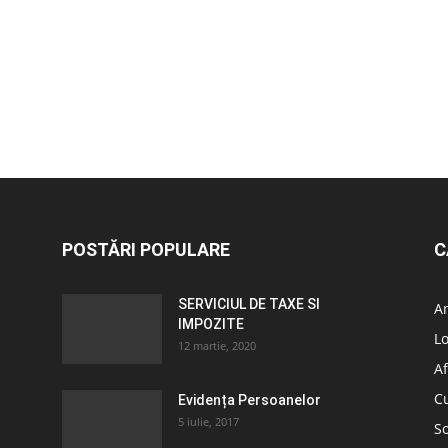
POSTĂRI POPULARE
C
SERVICIUL DE TAXE SI
A
IMPOZITE
L
12 martie, 2020
Af
C
Evidența Persoanelor
5 iulie, 2017
So