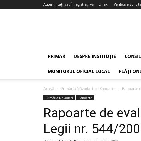
Autentificați-vă / Înregistrați-vă
E-Tax
Verificare Solicită
PRIMAR
DESPRE INSTITUȚIE
CONSIL
MONITORUL OFICIAL LOCAL
PLĂȚI ON
Acasă
Primăria Năvodari
Rapoarte
Rapoarte d
Primăria Năvodari
Rapoarte
Rapoarte de eval
Legii nr. 544/20