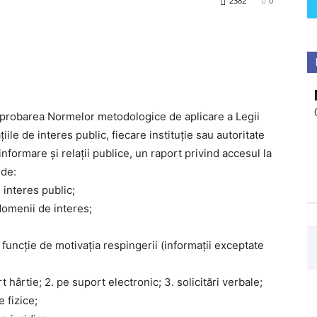
2382
0
 aprobarea Normelor metodologice de aplicare a Legii
iile de interes public, fiecare instituţie sau autoritate
informare şi relaţii publice, un raport privind accesul la
nde:
e interes public;
 domenii de interes;
n funcţie de motivaţia respingerii (informaţii exceptate
t hârtie; 2. pe suport electronic; 3. solicitări verbale;
 fizice;