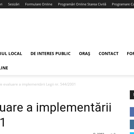
ri
Sesizări
Formulare Online
Programări Online Starea Civilă
Programare Car
IUL LOCAL
DE INTERES PUBLIC
ORAȘ
CONTACT
FO
LINE
e evaluare a implementării Legii nr. 544/2001
uare a implementării
01