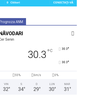
0
Cititori
CONECTAȚI-VĂ
Prognoza ANM
NĂVODARI
Cer Senin
°
30.3
°
C
30.3
°
30.3
55%
6m/s
0%
VIN
S
D
LUN
MAR
32
°
34
°
29
°
30
°
31
°