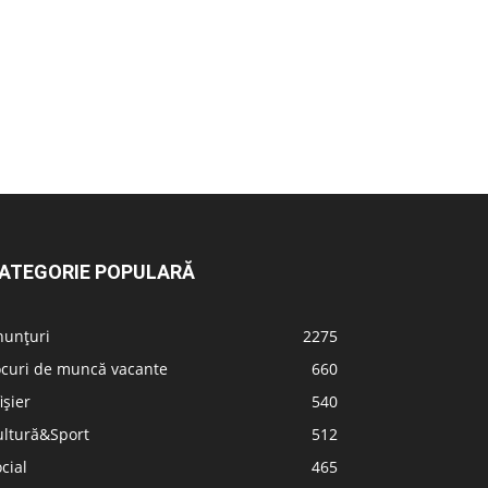
ATEGORIE POPULARĂ
nunțuri
2275
ocuri de muncă vacante
660
ișier
540
ultură&Sport
512
cial
465