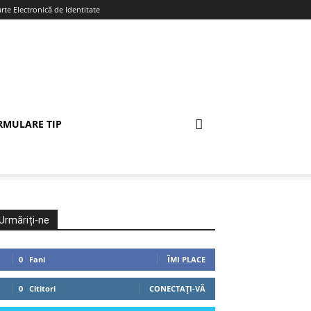
te Electronică de Identitate
RMULARE TIP
Urmăriți-ne
0
Fani
ÎMI PLACE
0
Cititori
CONECTAȚI-VĂ