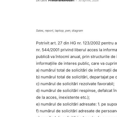
De către
PrimariaNavodari
-
30 aprilie, 2026
Sales, report, laptop, pen, diagram
Potrivit art. 27 din HG nr. 123/2002 pentru
nr. 544/2001 privind liberul acces la informaț
publică va întocmi anual, prin structurile de 
informaţiile de interes public, care va cupri
a) numărul total de solicitări de informaţii d
b) numărul total de solicitări, departajat pe
c) numărul de solicitări rezolvate favorabil;
d) numărul de solicitări respinse, defalcat î
de la acces, inexistente etc.);
e) numărul de solicitări adresate: 1. pe supor
f) numărul de solicitări adresate de persoane