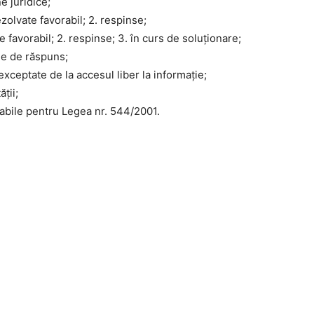
e juridice;
ezolvate favorabil; 2. respinse;
e favorabil; 2. respinse; 3. în curs de soluţionare;
ne de răspuns;
d exceptate de la accesul liber la informaţie;
ţii;
bile pentru Legea nr. 544/2001.