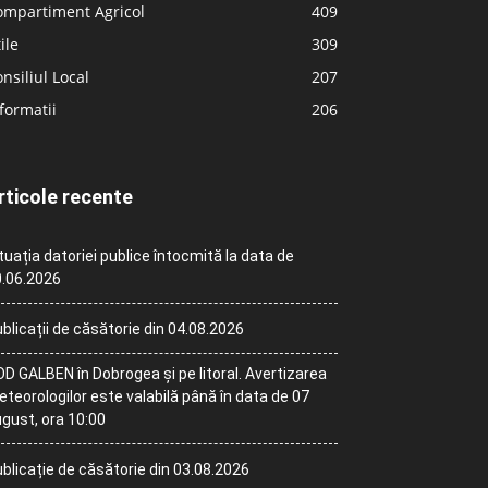
ompartiment Agricol
409
ile
309
nsiliul Local
207
formatii
206
rticole recente
tuația datoriei publice întocmită la data de
.06.2026
blicații de căsătorie din 04.08.2026
D GALBEN în Dobrogea și pe litoral. Avertizarea
teorologilor este valabilă până în data de 07
gust, ora 10:00
blicație de căsătorie din 03.08.2026