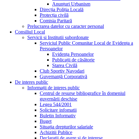
Anunțuri Urbanism
Direcția Poliția Locală
Protecția civilă
Comisia Paritară
Prelucrarea datelor cu caracter personal
Consiliul Local
Servicii si Institutii subordonate
Serviciul Public Comunitar Local de Evidența a
Persoanelor
Evidența Persoanelor
Publicații de căsătorie
Starea Civilă
Club Sportiv Navodari
Guvernanță Corporativă
De interes public
Informații de interes public
Centrul de resurse bibliografice în domeniul
guvernării deschise
Legea 544/2001
Solicitare infomatii
Buletin Informativ
Buget
Situația drepturilor salariale
Achizitii Publice
Declarații de avere si de interese