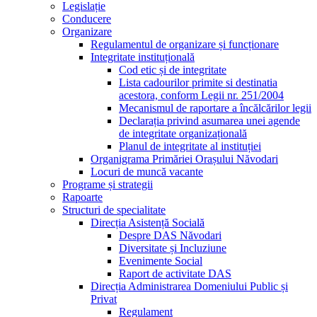
Legislație
Conducere
Organizare
Regulamentul de organizare și funcționare
Integritate instituțională
Cod etic și de integritate
Lista cadourilor primite si destinatia
acestora, conform Legii nr. 251/2004
Mecanismul de raportare a încălcărilor legii
Declarația privind asumarea unei agende
de integritate organizațională
Planul de integritate al instituției
Organigrama Primăriei Orașului Năvodari
Locuri de muncă vacante
Programe și strategii
Rapoarte
Structuri de specialitate
Direcția Asistență Socială
Despre DAS Năvodari
Diversitate și Incluziune
Evenimente Social
Raport de activitate DAS
Direcția Administrarea Domeniului Public și
Privat
Regulament