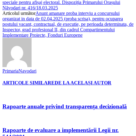
speciale pentru afișaj electoral. Dispoziția Primarului Orașului
Năvodari nr. 416/18.03.2025
Articolul următor
Anunt amanare proba interviu a concursului
organizat in data de 02.04.2025 (proba scrisa), pentru ocuparea
postului vacant, contractual, de executie, pe perioada determinata, de
Inspector, grad profesional II, din cadrul Compartimentului
Implementare Proiecte, Fonduri Europene
PrimariaNavodari
ARTICOLE SIMILARE
DE LA ACELAȘI AUTOR
Rapoarte anuale privind transparența decizională
Rapoarte de evaluare a implementării Legii nr.