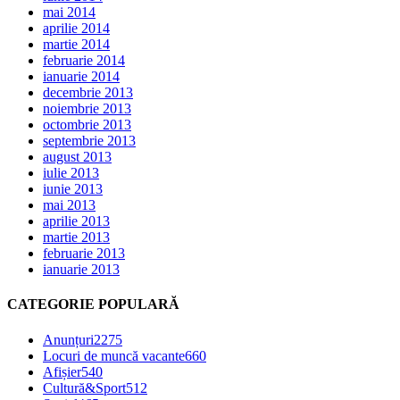
mai 2014
aprilie 2014
martie 2014
februarie 2014
ianuarie 2014
decembrie 2013
noiembrie 2013
octombrie 2013
septembrie 2013
august 2013
iulie 2013
iunie 2013
mai 2013
aprilie 2013
martie 2013
februarie 2013
ianuarie 2013
CATEGORIE POPULARĂ
Anunțuri
2275
Locuri de muncă vacante
660
Afișier
540
Cultură&Sport
512