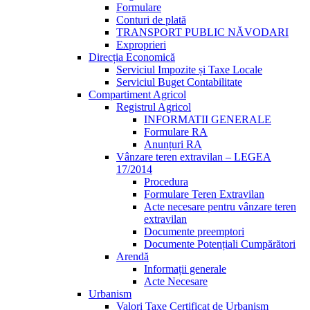
Formulare
Conturi de plată
TRANSPORT PUBLIC NĂVODARI
Exproprieri
Direcția Economică
Serviciul Impozite și Taxe Locale
Serviciul Buget Contabilitate
Compartiment Agricol
Registrul Agricol
INFORMATII GENERALE
Formulare RA
Anunțuri RA
Vânzare teren extravilan – LEGEA
17/2014
Procedura
Formulare Teren Extravilan
Acte necesare pentru vânzare teren
extravilan
Documente preemptori
Documente Potențiali Cumpărători
Arendă
Informații generale
Acte Necesare
Urbanism
Valori Taxe Certificat de Urbanism