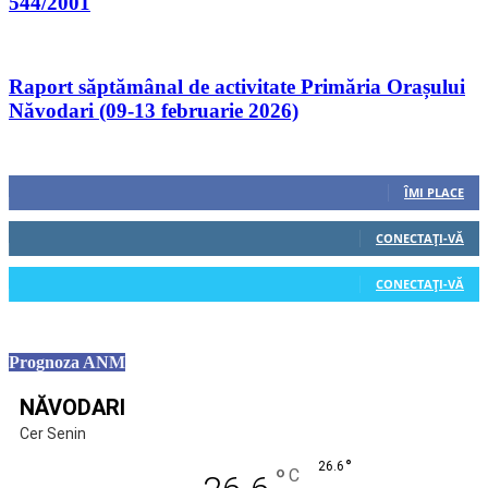
544/2001
Raport săptămânal de activitate Primăria Orașului
Năvodari (09-13 februarie 2026)
Urmăriți-ne
0
Fani
ÎMI PLACE
0
Cititori
CONECTAȚI-VĂ
0
Cititori
CONECTAȚI-VĂ
Prognoza ANM
NĂVODARI
Cer Senin
°
26.6
°
C