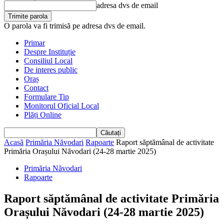
adresa dvs de email
O parola va fi trimisă pe adresa dvs de email.
Primar
Despre Instituție
Consiliul Local
De interes public
Oraș
Contact
Formulare Tip
Monitorul Oficial Local
Plăți Online
Acasă
Primăria Năvodari
Rapoarte
Raport săptămânal de activitate
Primăria Orașului Năvodari (24-28 martie 2025)
Primăria Năvodari
Rapoarte
Raport săptămânal de activitate Primăria
Orașului Năvodari (24-28 martie 2025)