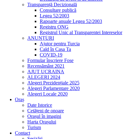
Transparență Decizională
Consultare publică
Legea 52/2003
Rapoarte anuale Legea 52/2003
Registru ONG
Registrul Unic al Transparentei Intereselor
ANUNȚURI
Ajutor pentru Turcia
Cald în Casa Ta
COVID-19
Formular înscriere Fose
Recensământ 2021
AJUT UCRAINA
ALEGERI 2024
Alegeri Prezidențiale 2025
Alegeri Parlamentare 2020
Alegeri Locale 2020
Oraș
Date Istorice
Cetățeni de onoare
Orașul în imagini
Harta Orașului
Turism
Contact
Sesizări