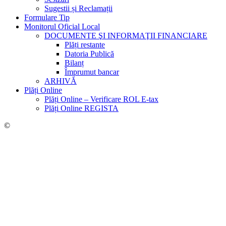
Sugestii și Reclamații
Formulare Tip
Monitorul Oficial Local
DOCUMENTE ŞI INFORMAŢII FINANCIARE
Plăți restante
Datoria Publică
Bilanț
Împrumut bancar
ARHIVĂ
Plăți Online
Plăți Online – Verificare ROL E-tax
Plăți Online REGISTA
©