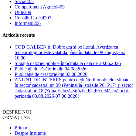
Social
465
Compartiment Agricol
409
Utile
309
Consiliul Local
207
Informatii
206
Articole recente
COD GALBEN în Dobrogea și pe litoral. Avertizarea
meteorologilor este valabilă până în data de 08 august, ora
10:00
Situația datoriei publice întocmită la data de 30.06.2026
Publicații de căsătorie din 04.08.2026
Publicație de căsătorie din 03.08.2026
ANUNȚ DE INTERES pentru deținătorii imobilelor situate
în sector cadastral nr. 30 (Peninsula- străzile P6- P17) și sector
cadastral nr. 18 (Zona Ecluză- străzile E1-E5). Măsurători în
perioada 03.08.2026-07.08.2026!
DESPRE NOI
URMAȚI-NE
Primar
Despre Instituție