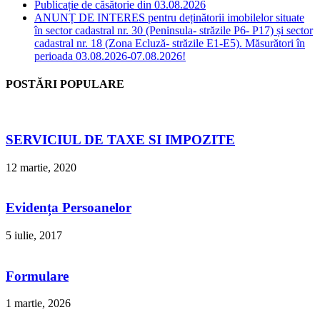
Publicație de căsătorie din 03.08.2026
ANUNȚ DE INTERES pentru deținătorii imobilelor situate
în sector cadastral nr. 30 (Peninsula- străzile P6- P17) și sector
cadastral nr. 18 (Zona Ecluză- străzile E1-E5). Măsurători în
perioada 03.08.2026-07.08.2026!
POSTĂRI POPULARE
SERVICIUL DE TAXE SI IMPOZITE
12 martie, 2020
Evidența Persoanelor
5 iulie, 2017
Formulare
1 martie, 2026