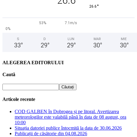
26.6
°
26.6
53%
7.1m/s
0%
S
D
LUN
MAR
MIE
33
°
29
°
29
°
30
°
30
°
ALEGEREA EDITORULUI
Caută
Articole recente
COD GALBEN în Dobrogea și pe litoral. Avertizarea
meteorologilor este valabilă până în data de 08 august, ora
10:00
Situația datoriei publice întocmită la data de 30.06.2026
Publicații de căsătorie din 04.08.2026