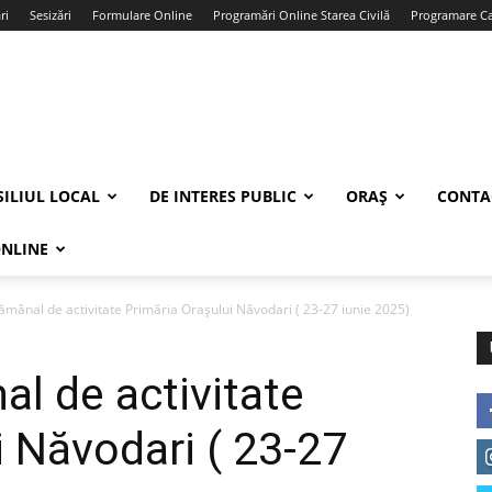
ri
Sesizări
Formulare Online
Programări Online Starea Civilă
Programare Car
ILIUL LOCAL
DE INTERES PUBLIC
ORAȘ
CONTA
ONLINE
ămânal de activitate Primăria Orașului Năvodari ( 23-27 iunie 2025)
l de activitate
i Năvodari ( 23-27