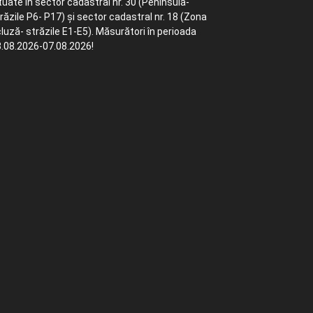
tuate în sector cadastral nr. 30 (Peninsula-
răzile P6- P17) și sector cadastral nr. 18 (Zona
luză- străzile E1-E5). Măsurători în perioada
.08.2026-07.08.2026!