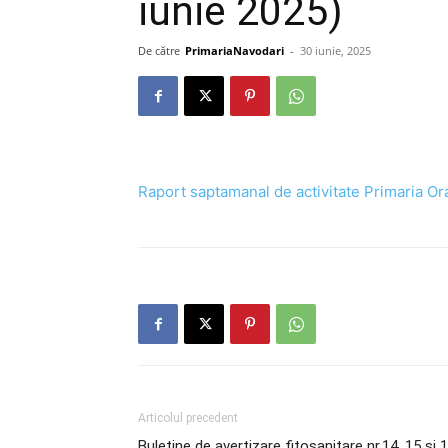
iunie 2025)
De către
PrimariaNavodari
-
30 iunie, 2025
Raport saptamanal de activitate Primaria Or
Articolul precedent
Buletine de avertizare fitosanitare nr.14, 15 și 