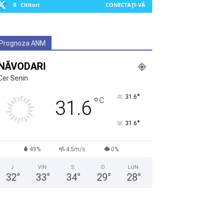
0
Cititori
CONECTAȚI-VĂ
Prognoza ANM
NĂVODARI
Cer Senin
°
31.6
°
C
31.6
°
31.6
49%
4.5m/s
0%
J
VIN
S
D
LUN
32
°
33
°
34
°
29
°
28
°