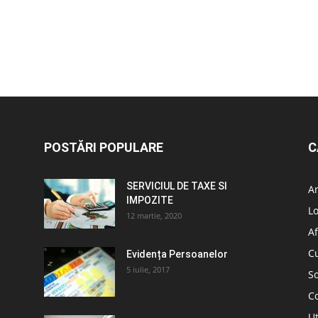
POSTĂRI POPULARE
C
SERVICIUL DE TAXE SI
A
IMPOZITE
L
12 martie, 2020
Af
C
Evidența Persoanelor
5 iulie, 2017
So
C
Ut