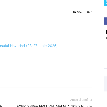
934
0
asului Navodari (23-27 iunie 2025)
Articolul următor
16
FOREVERSEA FESTIVAL MAMAIA NORD. Hiturile