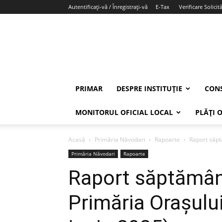
Autentificați-vă / Înregistrați-vă
E-Tax
Verificare Solicită
PRIMAR
DESPRE INSTITUȚIE
CONS
MONITORUL OFICIAL LOCAL
PLĂȚI 
Acasă
Primăria Năvodari
Rapoarte
Raport săpt
Primăria Năvodari
Rapoarte
Raport săptămâna
Primăria Orașulu