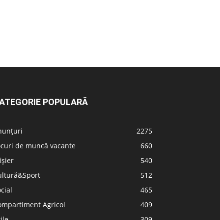
ATEGORIE POPULARĂ
nunțuri
2275
ocuri de muncă vacante
660
ișier
540
ultură&Sport
512
cial
465
ompartiment Agricol
409
ile
309