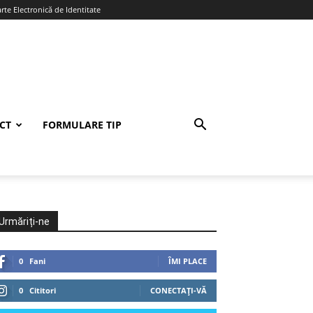
te Electronică de Identitate
CT
FORMULARE TIP
Urmăriți-ne
0
Fani
ÎMI PLACE
0
Cititori
CONECTAȚI-VĂ