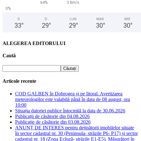
64%
3.8m/s
0%
S
D
LUN
MAR
MIE
33
°
29
°
29
°
30
°
30
°
ALEGEREA EDITORULUI
Caută
Articole recente
COD GALBEN în Dobrogea și pe litoral. Avertizarea
meteorologilor este valabilă până în data de 08 august, ora
10:00
Situația datoriei publice întocmită la data de 30.06.2026
Publicații de căsătorie din 04.08.2026
Publicație de căsătorie din 03.08.2026
ANUNȚ DE INTERES pentru deținătorii imobilelor situate
în sector cadastral nr. 30 (Peninsula- străzile P6- P17) și sector
cadastral nr. 18 (Zona Ecluză- străzile E1-E5). Măsurători în