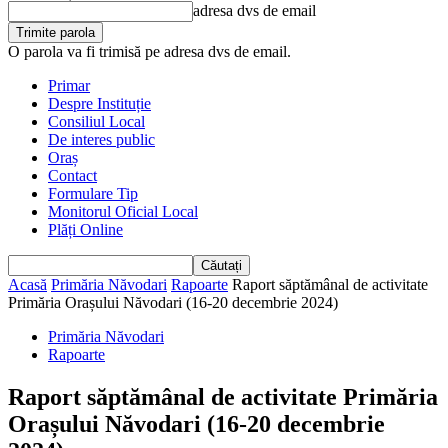
adresa dvs de email
O parola va fi trimisă pe adresa dvs de email.
Primar
Despre Instituție
Consiliul Local
De interes public
Oraș
Contact
Formulare Tip
Monitorul Oficial Local
Plăți Online
Acasă
Primăria Năvodari
Rapoarte
Raport săptămânal de activitate
Primăria Orașului Năvodari (16-20 decembrie 2024)
Primăria Năvodari
Rapoarte
Raport săptămânal de activitate Primăria
Orașului Năvodari (16-20 decembrie