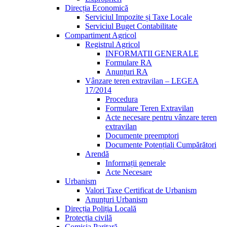
Direcția Economică
Serviciul Impozite și Taxe Locale
Serviciul Buget Contabilitate
Compartiment Agricol
Registrul Agricol
INFORMATII GENERALE
Formulare RA
Anunțuri RA
Vânzare teren extravilan – LEGEA
17/2014
Procedura
Formulare Teren Extravilan
Acte necesare pentru vânzare teren
extravilan
Documente preemptori
Documente Potențiali Cumpărători
Arendă
Informații generale
Acte Necesare
Urbanism
Valori Taxe Certificat de Urbanism
Anunțuri Urbanism
Direcția Poliția Locală
Protecția civilă
Comisia Paritară