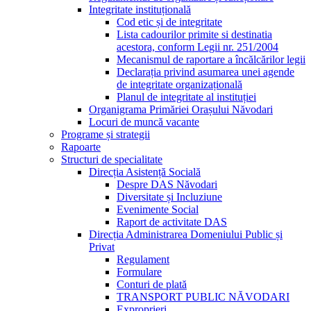
Integritate instituțională
Cod etic și de integritate
Lista cadourilor primite si destinatia
acestora, conform Legii nr. 251/2004
Mecanismul de raportare a încălcărilor legii
Declarația privind asumarea unei agende
de integritate organizațională
Planul de integritate al instituției
Organigrama Primăriei Orașului Năvodari
Locuri de muncă vacante
Programe și strategii
Rapoarte
Structuri de specialitate
Direcția Asistență Socială
Despre DAS Năvodari
Diversitate și Incluziune
Evenimente Social
Raport de activitate DAS
Direcția Administrarea Domeniului Public și
Privat
Regulament
Formulare
Conturi de plată
TRANSPORT PUBLIC NĂVODARI
Exproprieri