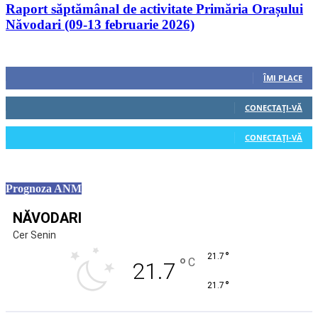
Raport săptămânal de activitate Primăria Orașului
Năvodari (09-13 februarie 2026)
Urmăriți-ne
0
Fani
ÎMI PLACE
0
Cititori
CONECTAȚI-VĂ
0
Cititori
CONECTAȚI-VĂ
Prognoza ANM
NĂVODARI
Cer Senin
°
21.7
°
C
21.7
°
21.7