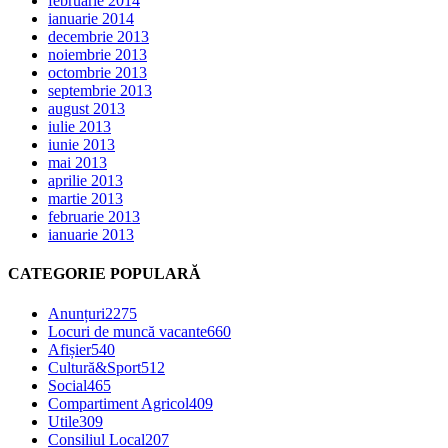
februarie 2014
ianuarie 2014
decembrie 2013
noiembrie 2013
octombrie 2013
septembrie 2013
august 2013
iulie 2013
iunie 2013
mai 2013
aprilie 2013
martie 2013
februarie 2013
ianuarie 2013
CATEGORIE POPULARĂ
Anunțuri
2275
Locuri de muncă vacante
660
Afișier
540
Cultură&Sport
512
Social
465
Compartiment Agricol
409
Utile
309
Consiliul Local
207