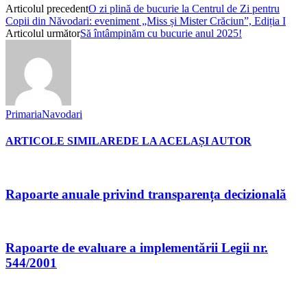
Articolul precedent
O zi plină de bucurie la Centrul de Zi pentru
Copii din Năvodari: eveniment „Miss și Mister Crăciun”, Ediția I
Articolul următor
Să întâmpinăm cu bucurie anul 2025!
PrimariaNavodari
ARTICOLE SIMILARE
DE LA ACELAȘI AUTOR
Rapoarte anuale privind transparența decizională
Rapoarte de evaluare a implementării Legii nr.
544/2001