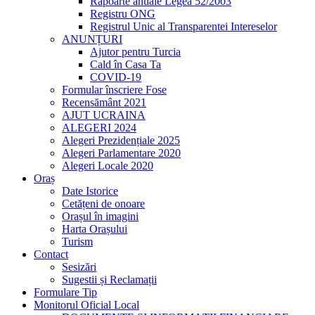
Rapoarte anuale Legea 52/2003
Registru ONG
Registrul Unic al Transparentei Intereselor
ANUNȚURI
Ajutor pentru Turcia
Cald în Casa Ta
COVID-19
Formular înscriere Fose
Recensământ 2021
AJUT UCRAINA
ALEGERI 2024
Alegeri Prezidențiale 2025
Alegeri Parlamentare 2020
Alegeri Locale 2020
Oraș
Date Istorice
Cetățeni de onoare
Orașul în imagini
Harta Orașului
Turism
Contact
Sesizări
Sugestii și Reclamații
Formulare Tip
Monitorul Oficial Local