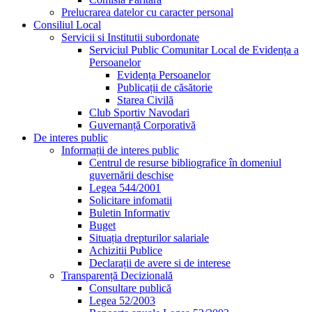
Prelucrarea datelor cu caracter personal
Consiliul Local
Servicii si Institutii subordonate
Serviciul Public Comunitar Local de Evidența a
Persoanelor
Evidența Persoanelor
Publicații de căsătorie
Starea Civilă
Club Sportiv Navodari
Guvernanță Corporativă
De interes public
Informații de interes public
Centrul de resurse bibliografice în domeniul
guvernării deschise
Legea 544/2001
Solicitare infomatii
Buletin Informativ
Buget
Situația drepturilor salariale
Achizitii Publice
Declarații de avere si de interese
Transparență Decizională
Consultare publică
Legea 52/2003