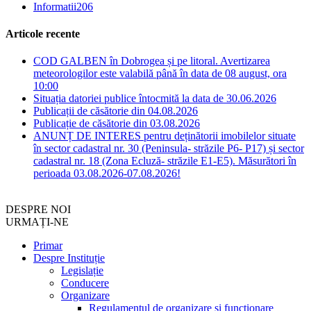
Informatii
206
Articole recente
COD GALBEN în Dobrogea și pe litoral. Avertizarea
meteorologilor este valabilă până în data de 08 august, ora
10:00
Situația datoriei publice întocmită la data de 30.06.2026
Publicații de căsătorie din 04.08.2026
Publicație de căsătorie din 03.08.2026
ANUNȚ DE INTERES pentru deținătorii imobilelor situate
în sector cadastral nr. 30 (Peninsula- străzile P6- P17) și sector
cadastral nr. 18 (Zona Ecluză- străzile E1-E5). Măsurători în
perioada 03.08.2026-07.08.2026!
DESPRE NOI
URMAȚI-NE
Primar
Despre Instituție
Legislație
Conducere
Organizare
Regulamentul de organizare și funcționare