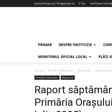
Autentificați-vă / Înregistrați-vă
E-Tax
Verificare Solicită
PRIMAR
DESPRE INSTITUȚIE
CONS
MONITORUL OFICIAL LOCAL
PLĂȚI 
Acasă
Primăria Năvodari
Rapoarte
Raport săpt
Primăria Năvodari
Rapoarte
Raport săptămâna
Primăria Orașulu