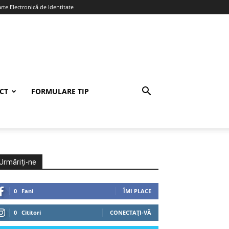
te Electronică de Identitate
CT
FORMULARE TIP
Urmăriți-ne
0
Fani
ÎMI PLACE
0
Cititori
CONECTAȚI-VĂ