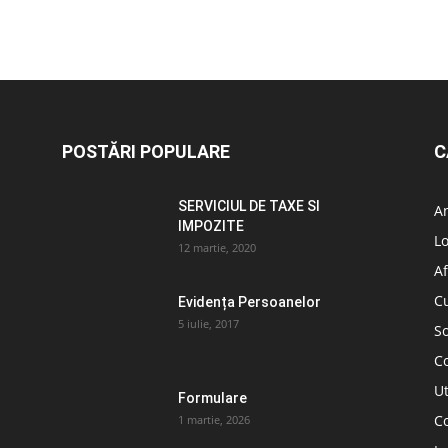
POSTĂRI POPULARE
C
SERVICIUL DE TAXE SI
A
IMPOZITE
L
12 martie, 2020
Af
C
Evidența Persoanelor
5 iulie, 2017
So
C
Ut
Formulare
Co
1 martie, 2026