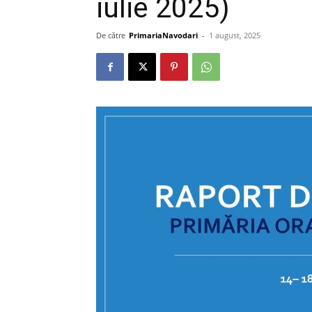
iulie 2025)
De către
PrimariaNavodari
-
1 august, 2025