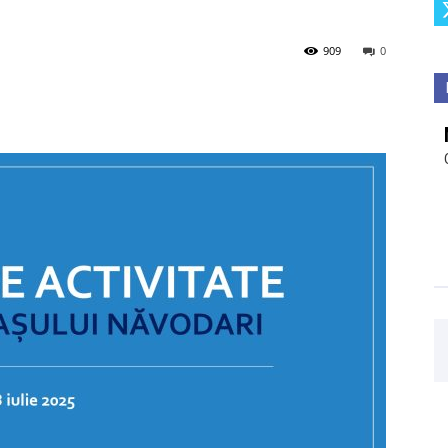
909
0