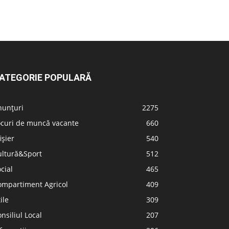
ATEGORIE POPULARĂ
nunțuri
2275
ocuri de muncă vacante
660
ișier
540
ultură&Sport
512
cial
465
ompartiment Agricol
409
ile
309
nsiliul Local
207