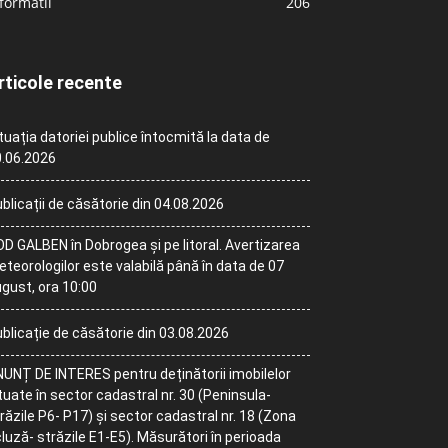
formatii
206
rticole recente
tuația datoriei publice întocmită la data de
.06.2026
blicații de căsătorie din 04.08.2026
D GALBEN în Dobrogea și pe litoral. Avertizarea
teorologilor este valabilă până în data de 07
gust, ora 10:00
blicație de căsătorie din 03.08.2026
UNȚ DE INTERES pentru deținătorii imobilelor
tuate în sector cadastral nr. 30 (Peninsula-
răzile P6- P17) și sector cadastral nr. 18 (Zona
luză- străzile E1-E5). Măsurători în perioada