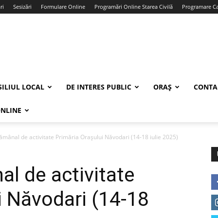
ri
Sesizări
Formulare Online
Programări Online Starea Civilă
Programare Car
ILIUL LOCAL
DE INTERES PUBLIC
ORAȘ
CONTA
ONLINE
ămânal de activitate Primăria Orașului Năvodari (14-18 iulie 2025)
l de activitate
i Năvodari (14-18