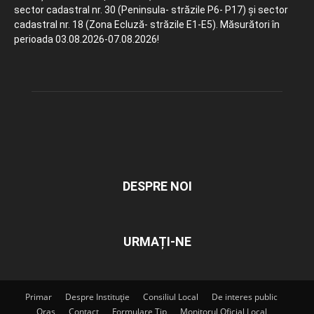
sector cadastral nr. 30 (Peninsula- străzile P6- P17) și sector
cadastral nr. 18 (Zona Ecluză- străzile E1-E5). Măsurători în
perioada 03.08.2026-07.08.2026!
DESPRE NOI
URMAȚI-NE
Primar
Despre Instituție
Consiliul Local
De interes public
Oraș
Contact
Formulare Tip
Monitorul Oficial Local