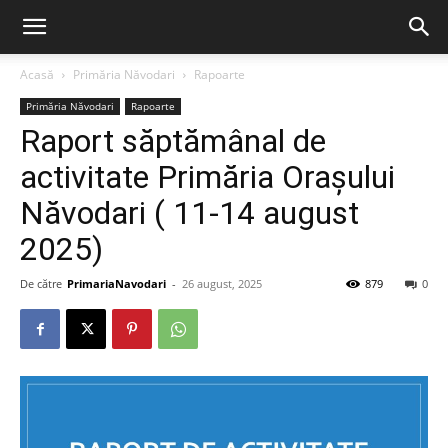
Acasă
Primăria Năvodari
Rapoarte
Primăria Năvodari
Rapoarte
Raport săptămânal de
activitate Primăria Orașului
Năvodari ( 11-14 august
2025)
De către
PrimariaNavodari
-
26 august, 2025
879
0