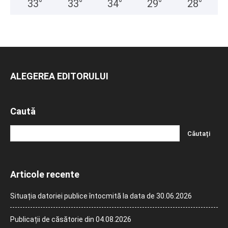
33
°
33
°
34
°
29
°
28
°
ALEGEREA EDITORULUI
Caută
Articole recente
Situația datoriei publice întocmită la data de 30.06.2026
Publicații de căsătorie din 04.08.2026