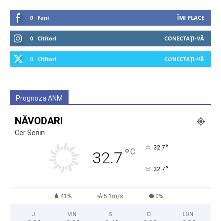
0
Fani
ÎMI PLACE
0
Cititori
CONECTAȚI-VĂ
0
Cititori
CONECTAȚI-VĂ
Prognoza ANM
NĂVODARI
Cer Senin
°
32.7
°
C
32.7
°
32.7
41%
5.1m/s
0%
J
VIN
S
D
LUN