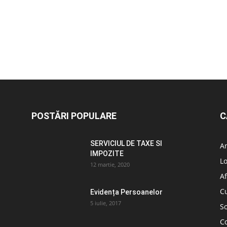
POSTĂRI POPULARE
C
SERVICIUL DE TAXE SI
A
IMPOZITE
L
12 martie, 2020
Af
C
Evidența Persoanelor
5 iulie, 2017
So
C