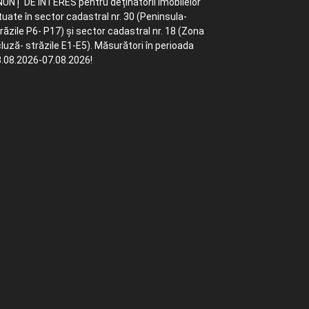
UNȚ DE INTERES pentru deținătorii imobilelor
tuate în sector cadastral nr. 30 (Peninsula-
răzile P6- P17) și sector cadastral nr. 18 (Zona
luză- străzile E1-E5). Măsurători în perioada
.08.2026-07.08.2026!