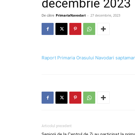
decembrie 2023
De către
PrimariaNavodari
-
27 decembrie, 2023
Raport Primaria Orasului Navodari saptam
Articolul precedent
Seniorii de la Centrul de Zi au participat la prim