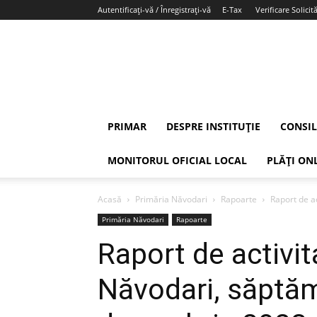
Autentificați-vă / Înregistrați-vă
E-Tax
Verificare Solicită
PRIMAR
DESPRE INSTITUȚIE
CONSIL
MONITORUL OFICIAL LOCAL
PLĂȚI ON
Acasă
Primăria Năvodari
Rapoarte
Raport de a
Primăria Năvodari
Rapoarte
Raport de activit
Năvodari, săptă