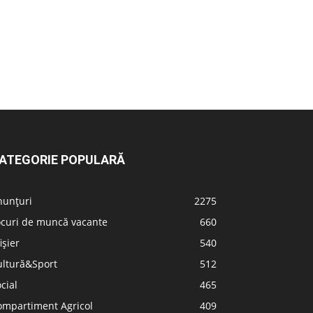
ATEGORIE POPULARĂ
nunțuri
2275
ocuri de muncă vacante
660
ișier
540
ultură&Sport
512
cial
465
ompartiment Agricol
409