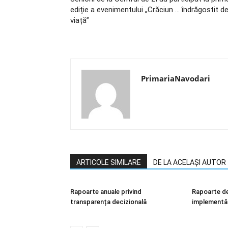
ediție a evenimentului „Crăciun … îndrăgostit d
viață”
PrimariaNavodari
ARTICOLE SIMILARE
DE LA ACELAȘI AUTOR
Rapoarte anuale privind
Rapoarte de
transparența decizională
implementări