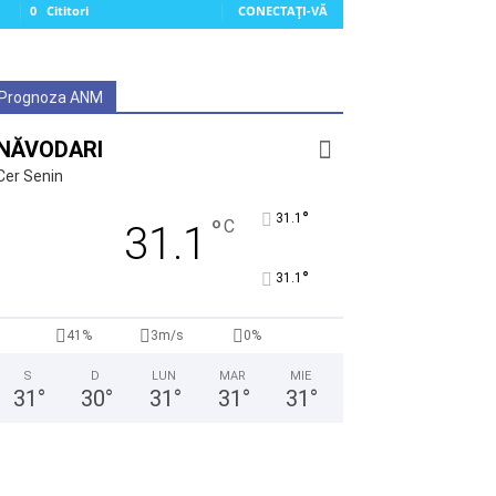
0
Cititori
CONECTAȚI-VĂ
Prognoza ANM
NĂVODARI
Cer Senin
°
31.1
°
C
31.1
°
31.1
41%
3m/s
0%
S
D
LUN
MAR
MIE
31
°
30
°
31
°
31
°
31
°