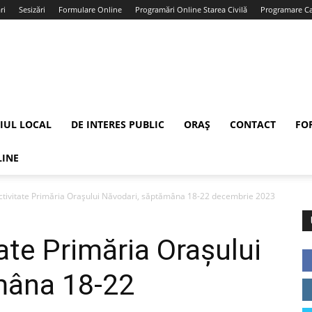
ri
Sesizări
Formulare Online
Programări Online Starea Civilă
Programare Car
IUL LOCAL
DE INTERES PUBLIC
ORAȘ
CONTACT
FO
LINE
ctivitate Primăria Orașului Năvodari, săptămâna 18-22 decembrie 2023
ate Primăria Orașului
mâna 18-22