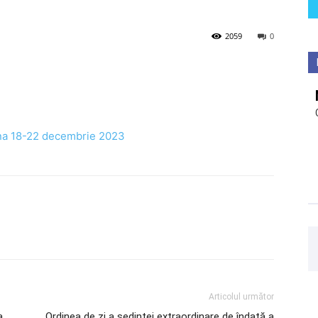
2059
0
ana 18-22 decembrie 2023
Articolul următor
a
Ordinea de zi a ședinței extraordinare de îndată a