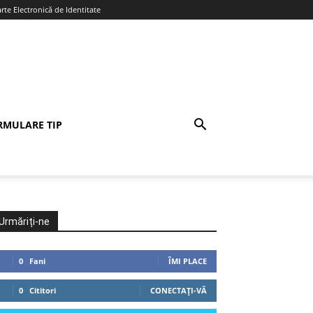
te Electronică de Identitate
RMULARE TIP
Urmăriți-ne
0
Fani
ÎMI PLACE
0
Cititori
CONECTAȚI-VĂ