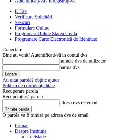
Autentificați-vă / Înregistrați-vă
E-Tax
Verificare Solicitări
Sesizări
Formulare Online
Programări Online Starea Civilă
Programare Carte Electronică de Identitate
Conectare
Bine ați venit! Autentificați-vă in contul dvs
numele dvs de utilizator
parola dvs
Ați uitat parola? obține ajutor
Politică de confidențialitate
Recuperare parola
Recuperați-vă parola
adresa dvs de email
O parola va fi trimisă pe adresa dvs de email.
Primar
Despre Instituție
Legislație