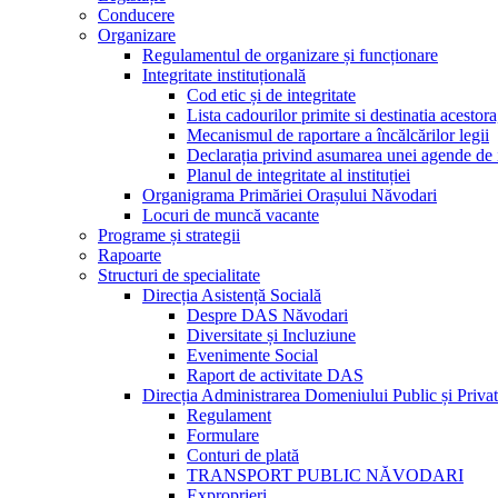
Conducere
Organizare
Regulamentul de organizare și funcționare
Integritate instituțională
Cod etic și de integritate
Lista cadourilor primite si destinatia acesto
Mecanismul de raportare a încălcărilor legii
Declarația privind asumarea unei agende de i
Planul de integritate al instituției
Organigrama Primăriei Orașului Năvodari
Locuri de muncă vacante
Programe și strategii
Rapoarte
Structuri de specialitate
Direcția Asistență Socială
Despre DAS Năvodari
Diversitate și Incluziune
Evenimente Social
Raport de activitate DAS
Direcția Administrarea Domeniului Public și Privat
Regulament
Formulare
Conturi de plată
TRANSPORT PUBLIC NĂVODARI
Exproprieri