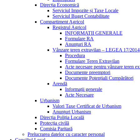
Direcția Economică
Serviciul Impozite și Taxe Locale
Serviciul Buget Contabilitate
Compartiment Agricol
Registrul Agricol
INFORMATII GENERALE
Formulare RA
Anunțuri RA
Vânzare teren extravilan – LEGEA 17/2014
Procedura
Formulare Teren Extravilan
Acte necesare pentru vânzare teren ex
Documente preemptori
Documente Potențiali Cumpărători
Arendă
Informații generale
Acte Necesare
Urbanism
Valori Taxe Certificat de Urbanism
Anunțuri Urbanism
Direcția Poliția Locală
Protecția civilă
Comisia Paritară
Prelucrarea datelor cu caracter personal
Consiliul Local